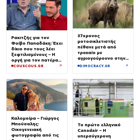
37χρονος
Ρακιτζής για τον
μοτοσικλετιστής
Φοίβο Παπαδάκη: Έχει
πέθανε μετά από
δίκιο που τους λέει
τροχαίο με
ξεφτιλισμένους – Η
αγριογούρουνο στην
οργή για τον πατέρα
Εύβοια
του
↗
↗
COUSCOUS.GR
DIMOCRACY.GR
Καλομοίρα – Γιώργος
Μπούσαλης:
Το πρώτο ελληνικό
Οικογενειακή
Canadair – Η
φωτογραφία από τις
υπερσύγχρονη