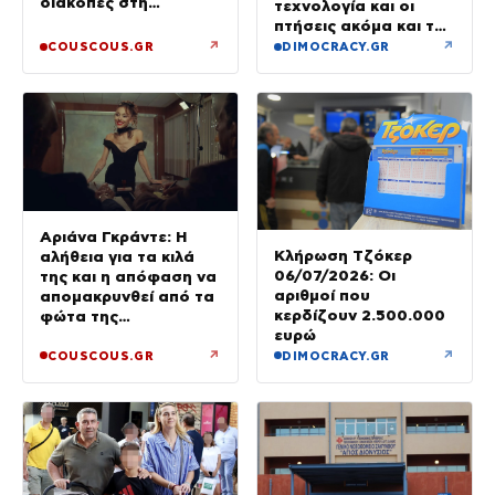
διακοπές στη
τεχνολογία και οι
Σαντορίνη με τα τρία
πτήσεις ακόμα και τη
τους παιδιά
νύχτα – βίντεο
↗
↗
COUSCOUS.GR
DIMOCRACY.GR
Αριάνα Γκράντε: Η
Κλήρωση Τζόκερ
αλήθεια για τα κιλά
06/07/2026: Οι
της και η απόφαση να
αριθμοί που
απομακρυνθεί από τα
κερδίζουν 2.500.000
φώτα της
ευρώ
δημοσιότητας
↗
↗
COUSCOUS.GR
DIMOCRACY.GR