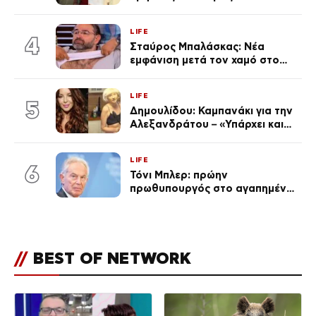
χωριστές διακοπές και η
επέτειος που φέτος πέρασε
LIFE
απαρατήρητη
4
Σταύρος Μπαλάσκας: Νέα
εμφάνιση μετά τον χαμό στο
«Πρωινό» (Φωτογραφία)
LIFE
5
Δημουλίδου: Καμπανάκι για την
Αλεξανδράτου – «Υπάρχει και
ένα μικρό παιδί πίσω που
χρειάζεται τη μάνα του»
LIFE
6
Τόνι Μπλερ: πρώην
πρωθυπουργός στο αγαπημένο
του Πόρτο Χέλι
//
BEST OF NETWORK