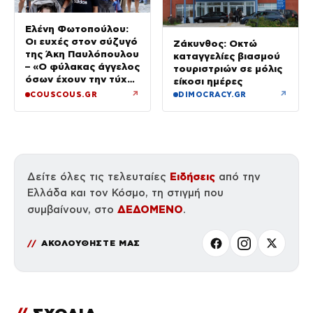
Ελένη Φωτοπούλου:
Οι ευχές στον σύζυγό
Ζάκυνθος: Οκτώ
της Άκη Παυλόπουλου
καταγγελίες βιασμού
– «Ο φύλακας άγγελος
τουριστριών σε μόλις
όσων έχουν την τύχη
είκοσι ημέρες
να βρίσκονται κοντά
↗
↗
COUSCOUS.GR
DIMOCRACY.GR
του»
Ειδήσεις
Δείτε όλες τις τελευταίες
από την
Ελλάδα και τον Κόσμο, τη στιγμή που
ΔΕΔΟΜΕΝΟ
συμβαίνουν, στο
.
ΑΚΟΛΟΥΘΗΣΤΕ ΜΑΣ