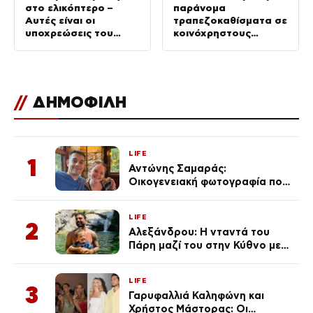
στο ελικόπτερο –
παράνομα
Αυτές είναι οι
τραπεζοκαθίσματα σε
υποχρεώσεις του
κοινόχρηστους
“χειριστή”
χώρους –
Απομακρύνθηκαν
πάνω από 240
//
ΔΗΜΟΦΙΛΗ
LIFE
1
Αντώνης Σαμαράς:
Οικογενειακή φωτογραφία που
ανάρτησε ο γιος του λίγο πριν
από την επέτειο θανάτου της
LIFE
Λένας
2
Αλεξάνδρου: Η νταντά του
Πάρη μαζί του στην Κύθνο με
τον μικρό και την Ελληνίδου
(Φωτογραφίες)
LIFE
3
Γαρυφαλλιά Καληφώνη και
Χρήστος Μάστορας: Οι