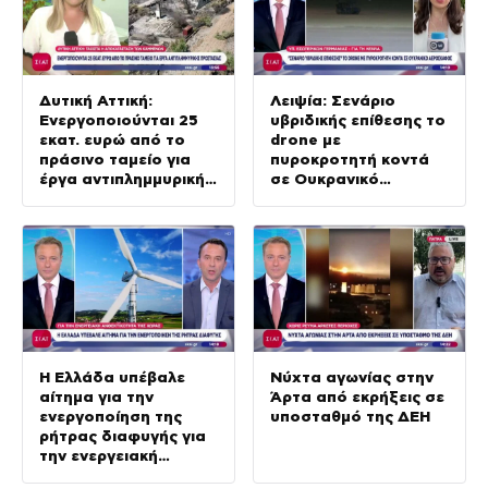
Δυτική Αττική:
Λειψία: Σενάριο
Ενεργοποιούνται 25
υβριδικής επίθεσης το
εκατ. ευρώ από το
drone με
πράσινο ταμείο για
πυροκροτητή κοντά
έργα αντιπλημμυρικής
σε Ουκρανικό
προστασίας
αεροσκάφος
Η Ελλάδα υπέβαλε
Νύχτα αγωνίας στην
αίτημα για την
Άρτα από εκρήξεις σε
ενεργοποίηση της
υποσταθμό της ΔΕΗ
ρήτρας διαφυγής για
την ενεργειακή
ανθεκτικότητα της