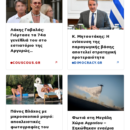
Λάκης Γαβαλάς:
Γιόρτασε τα 74α
Κ. Μητσοτάκης: Η
γενέθλιά του στο
ενίσχυση της
εστιατόριο της
παραγωγικής βάσης
Αργυρώς
αποτελεί στρατηγική
Μπαρμπαρίγου με
προτεραιότητα
αγαπημένους φίλους
↗
↗
COUSCOUS.GR
DIMOCRACY.GR
Πάνος Βλάχος με
μικροσκοπικό μαγιό:
Φωτιά στη Μεγάλη
αποκλειστικές
Χώρα Αγρινίου –
φωτογραφίες του
Σηκώθηκαν εναέρια