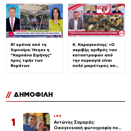
χώρας
81 χρόνια από τη
Κ. Καραγκούνης: «Ο
Χιροσίμα: Ήχησε η
ακριβής αριθμός των
“Καμπάνα Ειρήνης”
καταστραφών από
προς τιμήν των
την πυρκαγιά είναι
θυμάτων
πολύ μικρότερος από
αυτό που είχε
ανακοινωθεί»
//
ΔΗΜΟΦΙΛΗ
LIFE
1
Αντώνης Σαμαράς:
Οικογενειακή φωτογραφία που