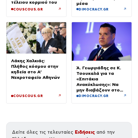
τέλειου κορμιού του
μέσα
↗
↗
COUSCOUS.GR
DIMOCRACY.GR
Λάκης Χαλκιάς:
Πλήθος κόσμου στην
Ά. Γεωργιάδης σε Κ.
κηδεία στο Α’
Τσουκαλά για τα
Νεκροταφείο Αθηνών
«Σπιτάκια
Ανακύκλωσης»: Να
μην διαβάζουν στο
ΠΑΣΟΚ μόνο όσα
↗
↗
COUSCOUS.GR
DIMOCRACY.GR
εξυπηρετούν το
πολιτικό τους
αφήγημα
Ειδήσεις
Δείτε όλες τις τελευταίες
από την