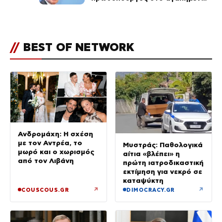
του Πόρτο Χέλι
//
BEST OF NETWORK
Ανδρομάχη: Η σχέση
με τον Αντρέα, το
Μυστράς: Παθολογικά
μωρό και ο χωρισμός
αίτια «βλέπει» η
από τον Λιβάνη
πρώτη ιατροδικαστική
εκτίμηση για νεκρό σε
καταψύκτη
↗
↗
COUSCOUS.GR
DIMOCRACY.GR