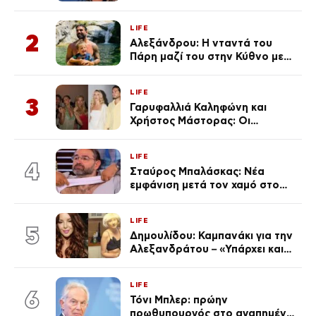
ανάρτησε ο γιος του λίγο πριν
από την επέτειο θανάτου της
LIFE
Λένας
2
Αλεξάνδρου: Η νταντά του
Πάρη μαζί του στην Κύθνο με
τον μικρό και την Ελληνίδου
(Φωτογραφίες)
LIFE
3
Γαρυφαλλιά Καληφώνη και
Χρήστος Μάστορας: Οι
χωριστές διακοπές και η
επέτειος που φέτος πέρασε
LIFE
απαρατήρητη
4
Σταύρος Μπαλάσκας: Νέα
εμφάνιση μετά τον χαμό στο
«Πρωινό» (Φωτογραφία)
LIFE
5
Δημουλίδου: Καμπανάκι για την
Αλεξανδράτου – «Υπάρχει και
ένα μικρό παιδί πίσω που
χρειάζεται τη μάνα του»
LIFE
6
Τόνι Μπλερ: πρώην
πρωθυπουργός στο αγαπημένο