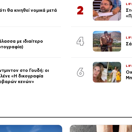
LIF
2
τι θα κινηθεί νομικά μετά
Στ
«Π
4
LIF
λασσα με ιδιαίτερο
Σά
φωτογραφία)
LIF
6
ντμιντον στο Γουδή: οι
Οι
λένε «Η δικογραφία
Μπ
 σοβαρών κενών»