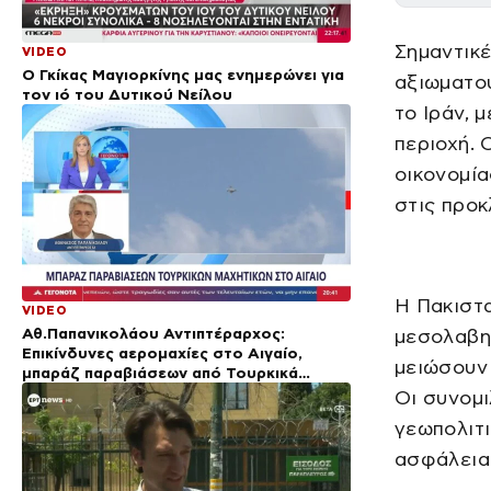
Σημαντικ
VIDEO
Ο Γκίκας Μαγιορκίνης μας ενημερώνει για
αξιωματού
τον ιό του Δυτικού Νείλου
το Ιράν, 
περιοχή. 
οικονομία
στις προκ
Η Πακιστα
VIDEO
Αθ.Παπανικολάου Αντιπτέραρχος:
μεσολαβη
Επικίνδυνες αερομαχίες στο Αιγαίο,
μειώσουν 
μπαράζ παραβιάσεων από Τουρκικά
μαχητικά
Οι συνομι
γεωπολιτι
ασφάλεια