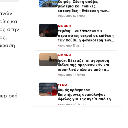
Καιρός: Ζέστη απόψε,
μελτέμια και τοπικές
καταιγίδες – Ενίσχυση των
τανών
μελτεμιών το Σαββατοκύριακο
πριν από 16 λεπτά
ίες και
ΔΙΕΘΝΗ
ίας στην
Υεμένη: Τουλάχιστον 58
στρατιώτες νεκροί σε επίθεση
ας,
των Χούθι, η φονικότερη των
έμφαση
τελευταίων τεσσάρων ετών
πριν από 17 λεπτά
ΔΙΕΘΝΗ
Ιράν: Εξετάζει απαγόρευση
διέλευσης αμερικανικών και
ισραηλινών πλοίων από τα
Στενά του Ορμούζ
πριν από 31 λεπτά
ΥΓΕΙΑ
Χυμός κράνμπερι:
Επιστήμονες ανακάλυψαν
περιοχή.
όφελος για την υγεία από την
κατανάλωσή του
πριν από 43 λεπτά
ΕΛΛΑΔΑ
Καιρός σήμερα: 38άρια,
ισχυροί βοριάδες, τοπικές