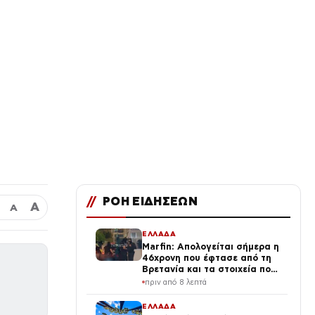
//
ΡΟΗ ΕΙΔΗΣΕΩΝ
Α
Α
ΕΛΛΑΔΑ
Marfin: Απολογείται σήμερα η
46χρονη που έφτασε από τη
Βρετανία και τα στοιχεία που
την εμπλέκουν
πριν από 8 λεπτά
ΕΛΛΑΔΑ