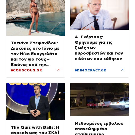
Α. Σκέρτσος:
Θρηνούμε για τις
Τατιάνα Στεφανίδου:
ζωές των
Διακοπές στο Ιόνιο με
πυροσβεστών και των
τον Νίκο Ευαγγελάτο
πιλότων που χάθηκαν
και τον γιο τους –
Εικόνες από την
Κεφαλονιά
↗
↗
COUSCOUS.GR
DIMOCRACY.GR
Μεθυσμένος εμβόλισε
The Quiz with Balls: Η
επανειλημμένα
ανακοίνωση του ΣΚΑΪ
σταθμευμένο