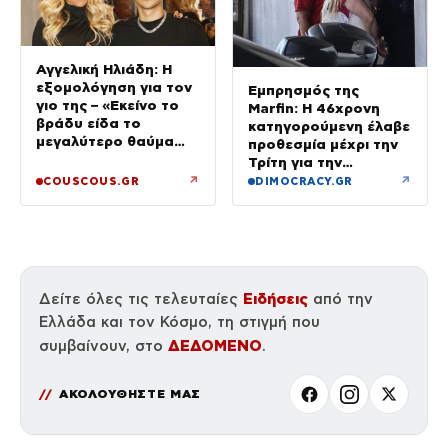
Αγγελική Ηλιάδη: Η
εξομολόγηση για τον
Εμπρησμός της
γιο της – «Εκείνο το
Marfin: Η 46χρονη
βράδυ είδα το
κατηγορούμενη έλαβε
μεγαλύτερο θαύμα
προθεσμία μέχρι την
της ζωής μου»
Τρίτη για την
απολογία της
↗
↗
COUSCOUS.GR
DIMOCRACY.GR
Ειδήσεις
Δείτε όλες τις τελευταίες
από την
Ελλάδα και τον Κόσμο, τη στιγμή που
ΔΕΔΟΜΕΝΟ
συμβαίνουν, στο
.
ΑΚΟΛΟΥΘΗΣΤΕ ΜΑΣ