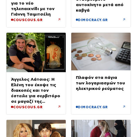
για το νέο
αυτοκίνητο μετά από
τηλεπαιχνίδι με τον
καβγά
Γιάννη Τσιμιτσέλη
↗
↗
COUSCOUS.GR
DIMOCRACY.GR
Πλαφόν στα πάγια
Άγγελος Λάτσιος: Η
των λογαριασμών του
Ελένη του έκοψε τις
ηλεκτρικού ρεύματος
διακοπές και τον
έστειλε για σερβιτόρο
σε μαγαζί της
Πεντέλης – Εκεί θα
↗
↗
COUSCOUS.GR
DIMOCRACY.GR
δουλεύει όλο τον
Αύγουστο