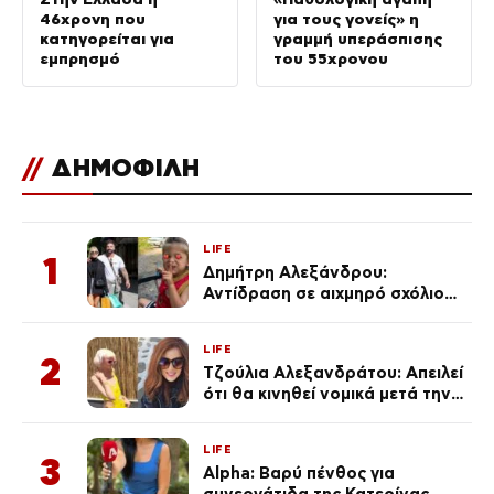
46χρονη που
για τους γονείς» η
κατηγορείται για
γραμμή υπεράσπισης
εμπρησμό
του 55χρονου
//
ΔΗΜΟΦΙΛΗ
LIFE
1
Δημήτρη Αλεξάνδρου:
Αντίδραση σε αιχμηρό σχόλιο
για την Τούνη με αφορμή το
μεγάλωμα του Πάρη
LIFE
2
Τζούλια Αλεξανδράτου: Απειλεί
ότι θα κινηθεί νομικά μετά την
ανάρτηση της Δημουλίδου
LIFE
3
Alpha: Βαρύ πένθος για
συνεργάτιδα της Κατερίνας