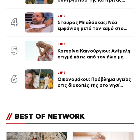
Καινούργιου – «Κουράστηκες
πολύ… Απόψε είσαι στα χέρια
LIFE
του Θεού»
4
Σταύρος Μπαλάσκας: Νέα
εμφάνιση μετά τον χαμό στο
«Πρωινό» (Φωτογραφία)
LIFE
5
Κατερίνα Καινούργιου: Ανέμελη
στιγμή κάτω από τον ήλιο με
τους followers της
(φωτογραφία)
LIFE
6
Οικονομάκου: Πρόβλημα υγείας
στις διακοπές της στο νησί
Μπόρα Μπόρα – «Έσκασε όλη η
κούραση του χειμώνα»
//
BEST OF NETWORK