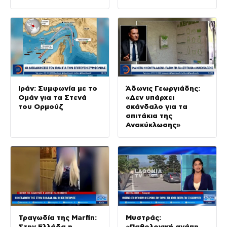
Ιράν: Συμφωνία με το
Άδωνις Γεωργιάδης:
Ομάν για τα Στενά
«Δεν υπάρχει
του Ορμούζ
σκάνδαλο για τα
σπιτάκια της
Ανακύκλωσης»
Τραγωδία της Marfin:
Μυστράς:
Στην Ελλάδα η
«Παθολογική αγάπη