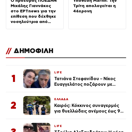
Ο πρόεδρος ΠΟΕΔΗΝ
Υπόθεση Marfin: Την
Μιχάλης Γιαννάκος
Τρίτη απολογείται η
στο ΕΡΤnews για την
46χρονη
επίθεση που δέχθηκε
νοσηλεύτρια από
ασθενή στον «Ερυθρό
Σταυρό»
//
ΔΗΜΟΦΙΛΗ
LIFE
1
Τατιάνα Στεφανίδου – Νίκος
Ευαγγελάτος ποζάρουν με
μαγιό σε παραλία στην
Κεφαλονιά
ΕΛΛΑΔΑ
2
Καιρός: Κόκκινος συναγερμός
για θυελλώδεις ανέμους έως 9
μποφόρ – Οι περιοχές που
ανησυχούν τους ειδικούς
LIFE