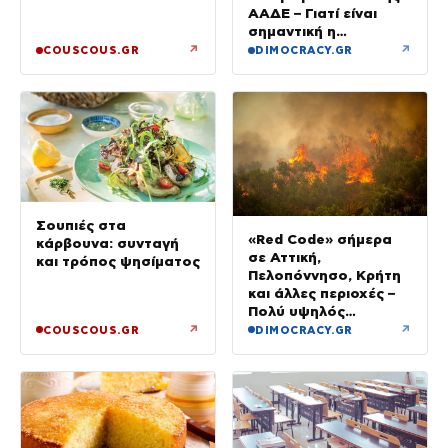
ΑΑΔΕ – Γιατί είναι
σημαντική η
αιτιολογία
↗
↗
COUSCOUS.GR
DIMOCRACY.GR
Σουπιές στα
«Red Code» σήμερα
κάρβουνα: συνταγή
σε Αττική,
και τρόπος ψησίματος
Πελοπόννησο, Κρήτη
και άλλες περιοχές –
Πολύ υψηλός
κίνδυνος πυρκαγιάς
↗
↗
COUSCOUS.GR
DIMOCRACY.GR