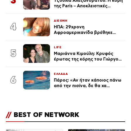
3
Τζούλια Αλεξανδράτου: Η κόρη
της Paris – Αποκλειστικές
φωτογραφίες
ΔΙΕΘΝΗ
4
ΗΠΑ: 29χρονη
Αφροαμερικανίδα βρέθηκε
απαγχονισμένη σε δέντρο στον
Μισισιπή
LIFE
5
Μαριάννα Κιμούλη: Κρυφός
έρωτας της κόρης του Γιώργου,
είναι μαζί 4 χρόνια,
φωτογραφίες του
ΕΛΛΑΔΑ
6
Πάρος: «Αν ήταν κάποιος πάνω
από την πισίνα, δε θα χα
θρηνήσει το παιδί μου» – Η
σπαρακτική περιγραφή του
πατέρα και τα κενά στους
ισχυρισμούς του ιδιοκτήτη του
//
BEST OF NETWORK
beach bar