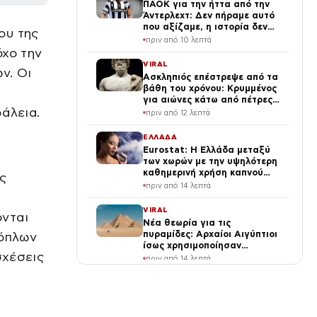
ΠΑΟΚ για την ήττα από την
Άντερλεχτ: Δεν πήραμε αυτό
που αξίζαμε, η ιστορία δεν
ου της
έχει τελειώσει
πριν από 10 λεπτά
όχο την
VIRAL
ν. Οι
Ασκληπιός επέστρεψε από τα
βάθη του χρόνου: Κρυμμένος
για αιώνες κάτω από πέτρες
άλεια.
που μίλησαν και πάλι (Vid)
πριν από 12 λεπτά
ΕΛΛΑΔΑ
Eurostat: Η Ελλάδα μεταξύ
των χωρών με την υψηλότερη
καθημερινή χρήση καπνού
ς
στην ΕΕ
πριν από 14 λεπτά
VIRAL
ονται
Νέα θεωρία για τις
πυραμίδες: Αρχαίοι Αιγύπτιοι
 όπλων
ίσως χρησιμοποίησαν
σχέσεις
άγνωστο υδραυλικό σύστημα
πριν από 14 λεπτά
4.500 ετών
ΔΙΕΘΝΗ
ΒΙΝΤΕΟ: Κουκουλοφόροι
ληστές μπουκάρουν σε σπίτι