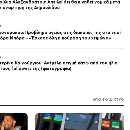
ούλια Αλεξανδράτου: Απειλεί ότι θα κινηθεί νομικά μετά
ν ανάρτηση της Δημουλίδου
SPORTS
Έβελυν Μητροπούλου: 6.44μ
και ασημένιο μετάλλιο στο
παγκόσμιο πρωτάθλημα
E
στίβου Κ20
πριν από 1 ώρα
κονομάκου: Πρόβλημα υγείας στις διακοπές της στο νησί
όρα Μπόρα – «Έσκασε όλη η κούραση του χειμώνα»
SPORTS
Χαμός στη Λιθουανία με
σαμποτάζ σε προσπάθεια
ρεκόρ στο powerlifting:
E
«Είμαι ρατσιστής και το
πριν από 2 ώρες
τερίνα Καινούργιου: Ανέμελη στιγμή κάτω από τον ήλιο
έκανα επίτηδες γιατί σας
 τους followers της (φωτογραφία)
μισώ»
ΔΙΕΘΝΗ
Τουρκία: 26χρονη
δολοφονήθηκε από τον πρώην
σύντροφό της – Τον είχε
καταγγείλει 9 ημέρες πριν για
πριν από 2 ώρες
απειλές εναντίον της
VIRAL
ΑΠΟ ΤΟ ΔΙΚΤΥΟ
Ιστορικές συμπτώσεις που
μοιάζουν βγαλμένες από
κινηματογραφικό σενάριο
πριν από 2 ώρες
VIRAL