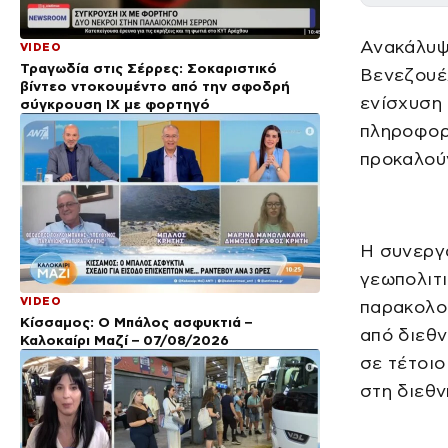
Ανακάλυψ
VIDEO
Τραγωδία στις Σέρρες: Σοκαριστικό
Βενεζουέλ
βίντεο ντοκουμέντο από την σφοδρή
ενίσχυση 
σύγκρουση ΙΧ με φορτηγό
πληροφορί
προκαλούν
Η συνεργα
γεωπολιτι
VIDEO
παρακολο
Κίσσαμος: Ο Μπάλος ασφυκτιά –
από διεθν
Καλοκαίρι Μαζί – 07/08/2026
σε τέτοιο
στη διεθν