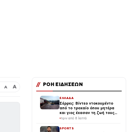
//
ΡΟΗ ΕΙΔΗΣΕΩΝ
Α
Α
ΕΛΛΑΔΑ
Σέρρες: Βίντεο ντοκουμέντο
από το τροχαίο όπου μητέρα
και γιος έχασαν τη ζωή τους –
Η στιγμή της σύγκρουσης
πριν από 8 λεπτά
SPORTS