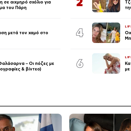
2
 σε αιχμηρό σχόλιο για
Τζ
μα του Πάρη
τη
LIF
4
ση μετά τον χαμό στο
Οι
Μπ
LIF
6
Φαλάσαρνα – Οι πόζες με
Κα
ογραφίες & βίντεο)
με