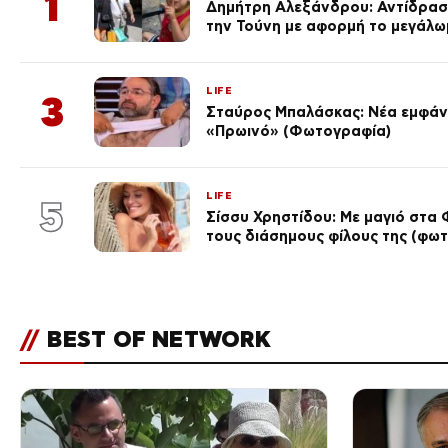
1
Δημήτρη Αλεξάνδρου: Αντίδραση
την Τούνη με αφορμή το μεγάλω
LIFE
3
Σταύρος Μπαλάσκας: Νέα εμφάνι
«Πρωινό» (Φωτογραφία)
LIFE
5
Σίσσυ Χρηστίδου: Με μαγιό στα 
τους διάσημους φίλους της (φωτ
//
BEST OF NETWORK