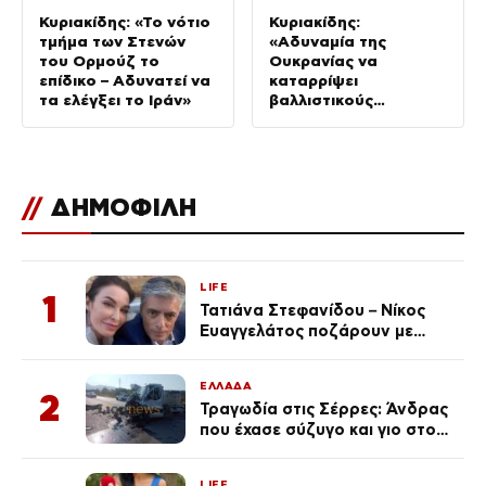
Κυριακίδης: «Το νότιο
Κυριακίδης:
τμήμα των Στενών
«Αδυναμία της
του Ορμούζ το
Ουκρανίας να
επίδικο – Αδυνατεί να
καταρρίψει
τα ελέγξει το Ιράν»
βαλλιστικούς
πυραύλους από την
Ρωσία»
//
ΔΗΜΟΦΙΛΗ
LIFE
1
Τατιάνα Στεφανίδου – Νίκος
Ευαγγελάτος ποζάρουν με
μαγιό σε παραλία στην
Κεφαλονιά
ΕΛΛΑΔΑ
2
Τραγωδία στις Σέρρες: Άνδρας
που έχασε σύζυγο και γιο στο
τροχαίο λέει «Τα έχασα όλα, κάτι
με τράβαγε στην καρδιά μου»
LIFE