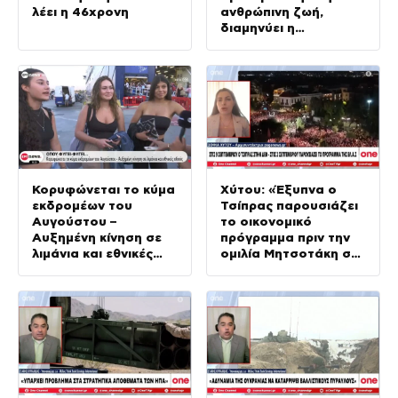
λέει η 46χρονη
ανθρώπινη ζωή,
διαμηνύει η
κυβέρνηση
Κορυφώνεται το κύμα
Xύτου: «Έξυπνα ο
εκδρομέων του
Τσίπρας παρουσιάζει
Αυγούστου –
το οικονομικό
Αυξημένη κίνηση σε
πρόγραμμα πριν την
λιμάνια και εθνικές
ομιλία Μητσοτάκη στη
οδούς
ΔΕΘ»