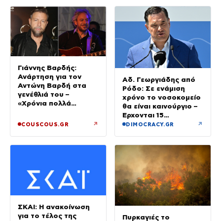
Γιάννης Βαρδής:
Ανάρτηση για τον
Αδ. Γεωργιάδης από
Αντώνη Βαρδή στα
Ρόδο: Σε ενάμιση
γενέθλιά του –
χρόνο το νοσοκομείο
«Χρόνια πολλά
θα είναι καινούργιο –
μπαμπά»
Έρχονται 15
νοσηλευτές και
↗
↗
COUSCOUS.GR
DIMOCRACY.GR
ενισχύεται το
Ακτινολογικό
ΣΚΑΙ: Η ανακοίνωση
για το τέλος της
Πυρκαγιές το