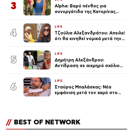
3
Alpha: Βαρύ πένθος για
συνεργάτιδα της Κατερίνας
Καινούργιου – «Κουράστηκες
πολύ… Απόψε είσαι στα χέρια
LIFE
του Θεού»
4
Τζούλια Αλεξανδράτου: Απειλεί
ότι θα κινηθεί νομικά μετά την
ανάρτηση της Δημουλίδου
LIFE
5
Δημήτρη Αλεξάνδρου:
Αντίδραση σε αιχμηρό σχόλιο
για την Τούνη με αφορμή το
μεγάλωμα του Πάρη
LIFE
6
Σταύρος Μπαλάσκας: Νέα
εμφάνιση μετά τον χαμό στο
«Πρωινό» (Φωτογραφία)
//
BEST OF NETWORK