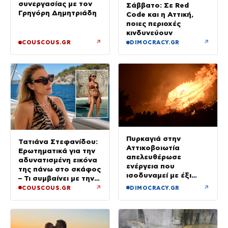
συνεργασίας με τον
Σάββατο: Σε Red
Γρηγόρη Δημητριάδη
Code και η Αττική,
ποιες περιοχές
κινδυνεύουν
↗
↗
COUSCOUS.GR
DIMOCRACY.GR
Πυρκαγιά στην
Τατιάνα Στεφανίδου:
Αττικοβοιωτία
Ερωτηματικά για την
απελευθέρωσε
αδυνατισμένη εικόνα
ενέργεια που
της πάνω στο σκάφος
ισοδυναμεί με έξι
– Τι συμβαίνει με την
βόμβες Χιροσίμα
υγεία της;
↗
↗
COUSCOUS.GR
DIMOCRACY.GR