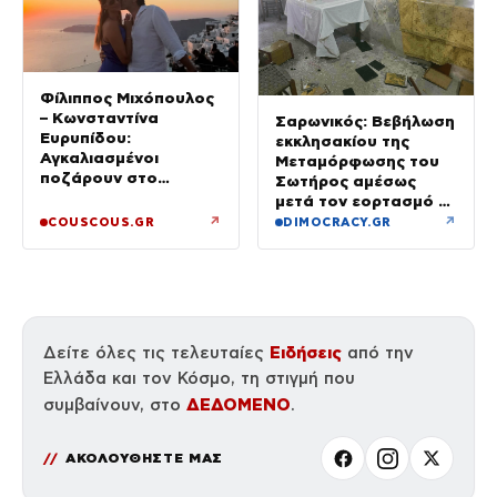
Φίλιππος Μιχόπουλος
– Κωνσταντίνα
Σαρωνικός: Βεβήλωση
Ευρυπίδου:
εκκλησακίου της
Αγκαλιασμένοι
Μεταμόρφωσης του
ποζάρουν στο
Σωτήρος αμέσως
ηλιοβασίλεμα της
μετά τον εορτασμό –
Σαντορίνης
Έσπασαν εικόνες στην
↗
↗
COUSCOUS.GR
DIMOCRACY.GR
Αγία Τράπεζα
Ειδήσεις
Δείτε όλες τις τελευταίες
από την
Ελλάδα και τον Κόσμο, τη στιγμή που
ΔΕΔΟΜΕΝΟ
συμβαίνουν, στο
.
ΑΚΟΛΟΥΘΗΣΤΕ ΜΑΣ