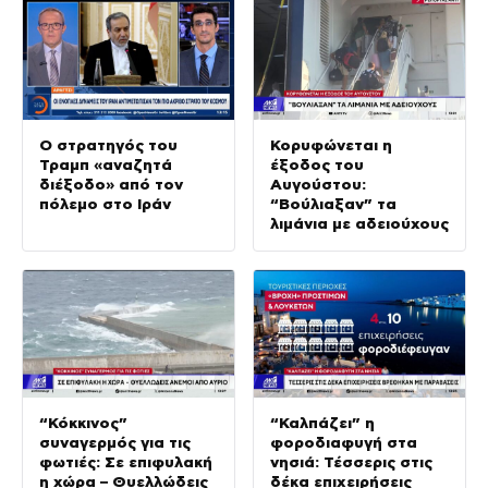
Ο στρατηγός του
Κορυφώνεται η
Τραμπ «αναζητά
έξοδος του
διέξοδο» από τον
Αυγούστου:
πόλεμο στο Ιράν
“Βούλιαξαν” τα
λιμάνια με αδειούχους
“Κόκκινος”
“Καλπάζει” η
συναγερμός για τις
φοροδιαφυγή στα
φωτιές: Σε επιφυλακή
νησιά: Τέσσερις στις
η χώρα – Θυελλώδεις
δέκα επιχειρήσεις