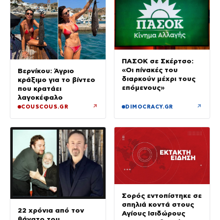
ΠΑΣΟΚ σε Σκέρτσο:
«Οι πίνακές του
Βερνίκου: Άγριο
διαρκούν μέχρι τους
κράξιμο για το βίντεο
επόμενους»
που κρατάει
λαγοκέφαλο
↗
↗
COUSCOUS.GR
DIMOCRACY.GR
Σορός εντοπίστηκε σε
σπηλιά κοντά στους
22 χρόνια από τον
Αγίους Ισιδώρους
θάνατο του