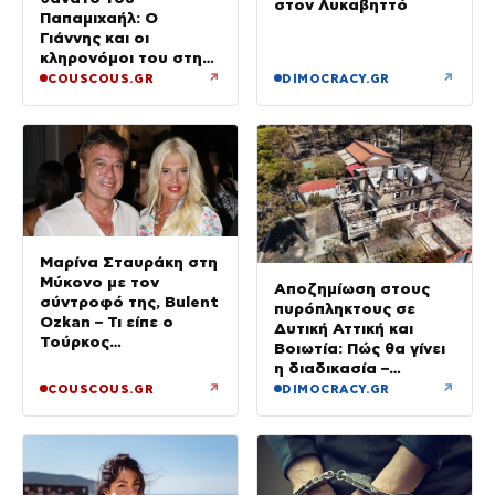
στον Λυκαβηττό
Παπαμιχαήλ: Ο
Γιάννης και οι
κληρονόμοι του στη
διαθήκη
↗
↗
COUSCOUS.GR
DIMOCRACY.GR
Μαρίνα Σταυράκη στη
Μύκονο με τον
Αποζημίωση στους
σύντροφό της, Bulent
πυρόπληκτους σε
Ozkan – Τι είπε ο
Δυτική Αττική και
Τούρκος
Βοιωτία: Πώς θα γίνει
επιχειρηματίας στην
η διαδικασία –
κάμερα
Ξεκινούν τη Δευτέρα
↗
↗
COUSCOUS.GR
DIMOCRACY.GR
οι αιτήσεις