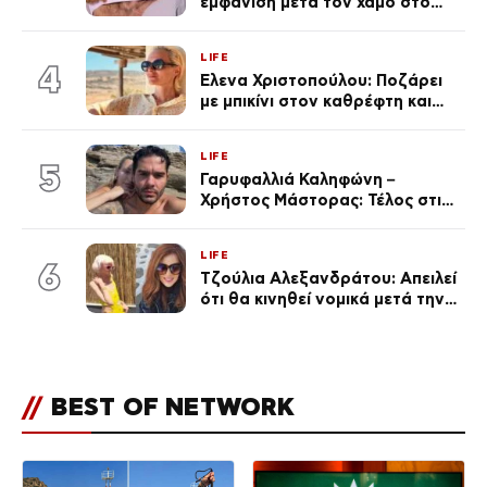
εμφάνιση μετά τον χαμό στο
«Πρωινό» (Φωτογραφία)
LIFE
4
Έλενα Χριστοπούλου: Ποζάρει
με μπικίνι στον καθρέφτη και
εντυπωσιάζει – «Χάνουμε
τουλάχιστον 25 κιλά η
LIFE
καθεμία…» (Βίντεο)
5
Γαρυφαλλιά Καληφώνη –
Χρήστος Μάστορας: Τέλος στις
φήμες χωρισμού, όλη η αλήθεια
για τη σχέση τους
LIFE
6
Τζούλια Αλεξανδράτου: Απειλεί
ότι θα κινηθεί νομικά μετά την
ανάρτηση της Δημουλίδου
//
BEST OF NETWORK