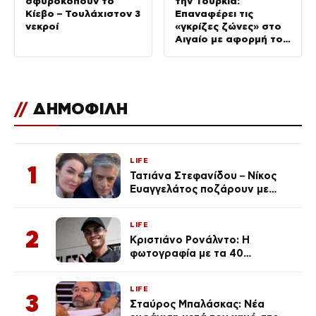
σφυροκοπούν το
την Τουρκία:
Κίεβο – Τουλάχιστον 3
Επαναφέρει τις
νεκροί
«γκρίζες ζώνες» στο
Αιγαίο με αφορμή το
χωροταξικό για τον
τουρισμό
//
ΔΗΜΟΦΙΛΗ
LIFE
1
Τατιάνα Στεφανίδου – Νίκος
Ευαγγελάτος ποζάρουν με
μαγιό σε παραλία στην
Κεφαλονιά
LIFE
2
Κριστιάνο Ρονάλντο: Η
φωτογραφία με τα 40
πανάκριβα αυτοκίνητα στο
γκαράζ του ξεπέρασε τα 20,7
LIFE
εκ. likes
3
Σταύρος Μπαλάσκας: Νέα