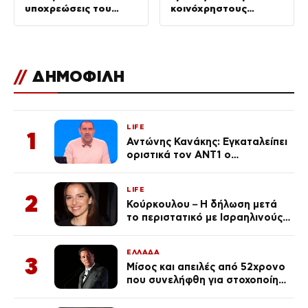
υποχρεώσεις του
κοινόχρηστους
“χειριστή”
χώρους –
Απομακρύνθηκαν
πάνω από 240
//
ΔΗΜΟΦΙΛΗ
LIFE
1
Αντώνης Κανάκης: Εγκαταλείπει
οριστικά τον ΑΝΤ1 ο
αγαπημένος παρουσιαστής
LIFE
2
Κούρκουλου – Η δήλωση μετά
το περιστατικό με Ισραηλινούς:
«Φερθήκατε σαν
κακομαθημένο
ΕΛΛΑΔΑ
πλουσιοκόριτσο»
3
Μίσος και απειλές από 52χρονο
που συνελήφθη για στοχοποίηση
του Άδωνι Γεωργιάδη –
Οραματιζόταν μέρες Νεπάλ