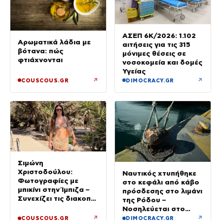
ΑΣΕΠ 6Κ/2026: 1.102
Αρωματικά λάδια με
αιτήσεις για τις 315
βότανα: πώς
μόνιμες θέσεις σε
φτιάχνονται
νοσοκομεία και δομές
Υγείας
↗
↗
COUSCOUS.GR
DIMOCRACY.GR
Σιμώνη
Χριστοδούλου:
Ναυτικός χτυπήθηκε
Φωτογραφίες με
στο κεφάλι από κάβο
μπικίνι στην Ίμπιζα –
πρόσδεσης στο λιμάνι
Συνεχίζει τις διακοπές
της Ρόδου –
της με τον σύζυγό
Νοσηλεύεται στο
της, Αντρέα Γεωργίου
νοσοκομείο
↗
↗
COUSCOUS.GR
DIMOCRACY.GR