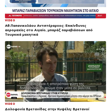
VIDEO
Αθ.Παπανικολάου Αντιπτέραρχος: Επικίνδυνες
αερομαχίες στο Αιγαίο, μπαράζ παραβιάσεων από
Τουρκικά μαχητικά
VIDEO
Δολοφονία Βρετανίδας στην Κυψέλη: Bρετανοί