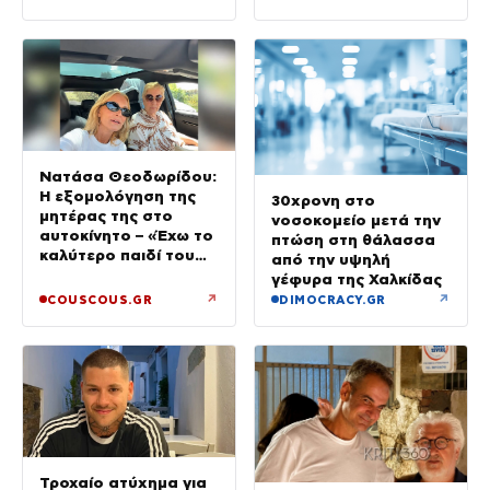
Νατάσα Θεοδωρίδου:
Η εξομολόγηση της
30χρονη στο
μητέρας της στο
νοσοκομείο μετά την
αυτοκίνητο – «Έχω το
πτώση στη θάλασσα
καλύτερο παιδί του
από την υψηλή
κόσμου»
γέφυρα της Χαλκίδας
↗
↗
COUSCOUS.GR
DIMOCRACY.GR
Τροχαίο ατύχημα για