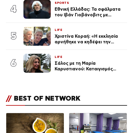
SPORTS
στην Ελλάδα
4
Εθνική Ελλάδας: Τα σφάλματα
του Ιβάν Γιοβάνοβιτς με
Τζολάκη, Μουζακίτη, Παυλίδη
και Κωνσταντέλια «κλειδί» στον
LIFE
αποκλεισμό από το Μουντιάλ
5
Χριστίνα Κοραή: «Η εκκλησία
αρνήθηκε να κηδέψει την
αδερφή μου, που χάρισε 4
ζωές»
LIFE
6
Σάλος με τη Μαρία
Καρυστιανού: Καταιγισμός
αντιδράσεων για την ανάρτηση
για την τραγωδία στην
Ηλιούπολη
//
BEST OF NETWORK