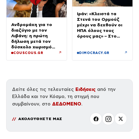
Ιράν: «Κλειστά τα
Στενά του Ορμούζ
Ανδρομάχη για το
μέχρι να δεχθούν οι
διαζύγιο με τον
ΗΠΑ όλους τους
Λιβάνη: η πρώτη
όρους μας» – Στο
δήλωση μετά τον
τραπέζι συμφωνία για
δύσκολο χωρισμό
το άνοιγμα
«Όποιος έχει…»
↗
↗
COUSCOUS.GR
DIMOCRACY.GR
Ειδήσεις
Δείτε όλες τις τελευταίες
από την
Ελλάδα και τον Κόσμο, τη στιγμή που
ΔΕΔΟΜΕΝΟ
συμβαίνουν, στο
.
ΑΚΟΛΟΥΘΗΣΤΕ ΜΑΣ