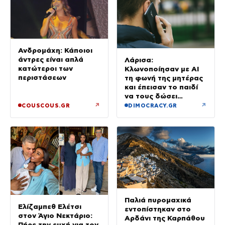
Ανδρομάχη: Κάποιοι
άντρες είναι απλά
Λάρισα:
κατώτεροι των
Κλωνοποίησαν με AI
περιστάσεων
τη φωνή της μητέρας
και έπεισαν το παιδί
να τους δώσει
χρήματα και
↗
↗
COUSCOUS.GR
DIMOCRACY.GR
κοσμήματα
Παλιά πυρομαχικά
Ελίζαμπεθ Ελέτσι
εντοπίστηκαν στο
στον Άγιο Νεκτάριο:
Αρδάνι της Καρπάθου
Πήρε την ευχή για τον