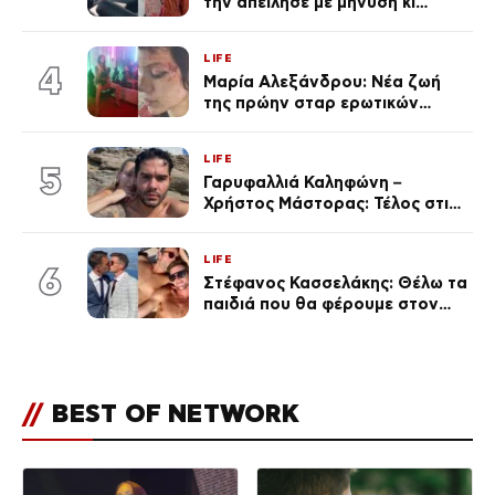
την απείλησε με μήνυση κι
εκείνη απαντά – «Δεν σε
αναγνώρισα, όταν κατάλαβα
LIFE
ποια είσαι σοκαρίστικα»
4
Μαρία Αλεξάνδρου: Νέα ζωή
της πρώην σταρ ερωτικών
ταινιών, μητέρα ενός παιδιού με
σύντροφο επιχειρηματία
LIFE
(Φωτογραφίες)
5
Γαρυφαλλιά Καληφώνη –
Χρήστος Μάστορας: Τέλος στις
φήμες χωρισμού, όλη η αλήθεια
για τη σχέση τους
LIFE
6
Στέφανος Κασσελάκης: Θέλω τα
παιδιά που θα φέρουμε στον
κόσμο να… – Αποκάλυψη για την
οικογένεια με τον Τάιλερ
//
BEST OF NETWORK