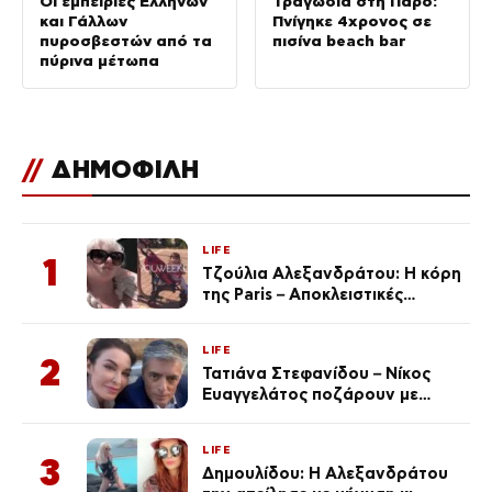
Οι εμπειρίες Ελλήνων
Τραγωδία στη Πάρο:
και Γάλλων
Πνίγηκε 4χρονος σε
πυροσβεστών από τα
πισίνα beach bar
πύρινα μέτωπα
//
ΔΗΜΟΦΙΛΗ
LIFE
1
Τζούλια Αλεξανδράτου: Η κόρη
της Paris – Αποκλειστικές
φωτογραφίες
LIFE
2
Τατιάνα Στεφανίδου – Νίκος
Ευαγγελάτος ποζάρουν με
μαγιό σε παραλία στην
Κεφαλονιά
LIFE
3
Δημουλίδου: Η Αλεξανδράτου