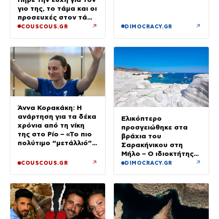
γιο της, το τάμα και οι
προσευχές στον τάφο
του Αγίου
↗
↗
COUSCOUS.GR
DIMOCRACY.GR
Άννα Κορακάκη: Η
ανάρτηση για τα δέκα
Ελικόπτερο
χρόνια από τη νίκη
προσγειώθηκε στα
της στο Ρίο – «Το πιο
βράχια του
πολύτιμο “μετάλλιό”
Σαρακήνικου στη
μου είναι η κόρη μου»
Μήλο – Ο ιδιοκτήτης
κατέβηκε για μπάνιο
↗
↗
COUSCOUS.GR
DIMOCRACY.GR