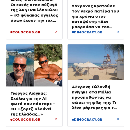
Οι ευχές στον σύζυγό
55χρονος κρατούσε
της Άκη Παυλόπουλου
τον νεκρό πατέρα του
– «Ο φύλακας άγγελος
για χρόνια στον
όσων έχουν την τύχη
καταψύκτη: «Δεν
να βρίσκονται κοντά
μπορούσα να τον
του»
αποχωριστώ»
↗
↗
COUSCOUS.GR
DIMOCRACY.GR
42χρονη Ολλανδή
πνίγηκε στα Μάλια
Γιώργος Λιάγκας:
προσπαθώντας να
Σχόλια για την ΑΙ
σώσει τη φίλη της: Τι
φωτό που πόσταρε –
λένε μάρτυρες για τον
«Ο Τζορτζ Κλούνεϊ
πανικό
της Ελλάδας…»
↗
↗
COUSCOUS.GR
DIMOCRACY.GR