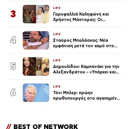
(Φωτογραφίες)
LIFE
3
Γαρυφαλλιά Καληφώνη και
Χρήστος Μάστορας: Οι
χωριστές διακοπές και η
επέτειος που φέτος πέρασε
LIFE
απαρατήρητη
4
Σταύρος Μπαλάσκας: Νέα
εμφάνιση μετά τον χαμό στο
«Πρωινό» (Φωτογραφία)
LIFE
5
Δημουλίδου: Καμπανάκι για την
Αλεξανδράτου – «Υπάρχει και
ένα μικρό παιδί πίσω που
χρειάζεται τη μάνα του»
LIFE
6
Τόνι Μπλερ: πρώην
πρωθυπουργός στο αγαπημένο
του Πόρτο Χέλι
//
BEST OF NETWORK