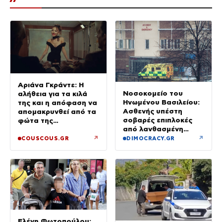
Αριάνα Γκράντε: Η
Νοσοκομείο του
αλήθεια για τα κιλά
Ηνωμένου Βασιλείου:
της και η απόφαση να
Ασθενής υπέστη
απομακρυνθεί από τα
σοβαρές επιπλοκές
φώτα της
από λανθασμένη
δημοσιότητας
σύνδεση εντέρου και
↗
↗
COUSCOUS.GR
DIMOCRACY.GR
στομάχου
Ελένη Φωτοπούλου: