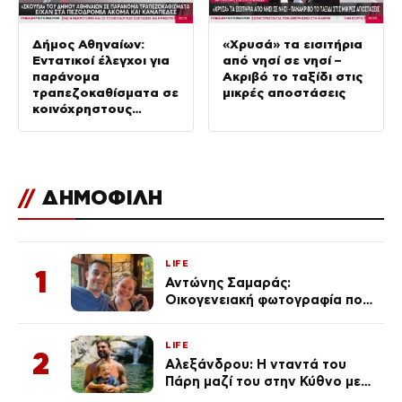
Δήμος Αθηναίων:
«Χρυσά» τα εισιτήρια
Εντατικοί έλεγχοι για
από νησί σε νησί –
παράνομα
Ακριβό το ταξίδι στις
τραπεζοκαθίσματα σε
μικρές αποστάσεις
κοινόχρηστους
χώρους –
Απομακρύνθηκαν
πάνω από 240
//
ΔΗΜΟΦΙΛΗ
LIFE
1
Αντώνης Σαμαράς:
Οικογενειακή φωτογραφία που
ανάρτησε ο γιος του λίγο πριν
από την επέτειο θανάτου της
LIFE
Λένας
2
Αλεξάνδρου: Η νταντά του
Πάρη μαζί του στην Κύθνο με
τον μικρό και την Ελληνίδου