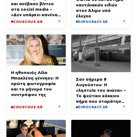
και ανέβασε βίντεο
ναυτιλιακών ειδών
στα social media –
στον Άλιμο υπό
«Δεν υπάρχει κανένας
έλεγχο
λόγος να φοβόμαστε»
↗
↗
COUSCOUS.GR
DIMOCRACY.GR
Η ηθοποιός Λίλα
Μπακλέση γέννησε: Η
Σαν σήμερα 8
πρώτη φωτογραφία
Αυγούστου: Η
και το μήνυμα του
«ληστεία του αιώνα» –
συντρόφου της
Το ψεύτικο κόκκινο
σήμα που σταμάτησε
τρένο με 2,6 εκατ.
↗
↗
COUSCOUS.GR
DIMOCRACY.GR
λίρες