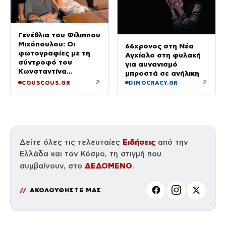
Γενέθλια του Φίλιππου
Μιχόπουλου: Οι
66χρονος στη Νέα
φωτογραφίες με τη
Αγχίαλο στη φυλακή
σύντροφό του
για αυνανισμό
Κωνσταντίνα
μπροστά σε ανήλικη
Ευρυπίδου και το
↗
↗
COUSCOUS.GR
DIMOCRACY.GR
δημόσιο «Σ’ αγαπώ»
Ειδήσεις
Δείτε όλες τις τελευταίες
από την
Ελλάδα και τον Κόσμο, τη στιγμή που
ΔΕΔΟΜΕΝΟ
συμβαίνουν, στο
.
ΑΚΟΛΟΥΘΗΣΤΕ ΜΑΣ