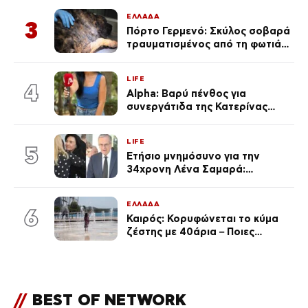
ΕΛΛΑΔΑ
3
Πόρτο Γερμενό: Σκύλος σοβαρά
τραυματισμένος από τη φωτιά
επέστρεψε στο σπίτι που τον
φρόντιζαν
LIFE
4
Alpha: Βαρύ πένθος για
συνεργάτιδα της Κατερίνας
Καινούργιου – «Κουράστηκες
πολύ… Απόψε είσαι στα χέρια
LIFE
του Θεού»
5
Ετήσιο μνημόσυνο για την
34χρονη Λένα Σαμαρά:
Συγκινημένοι ο Αντώνης
Σαμαράς και η σύζυγός του
ΕΛΛΑΔΑ
6
Καιρός: Κορυφώνεται το κύμα
ζέστης με 40άρια – Ποιες
περιοχές βρίσκονται στο
επίκεντρο και μέχρι πότε θα
κρατήσουν τα μελτέμια
//
BEST OF NETWORK