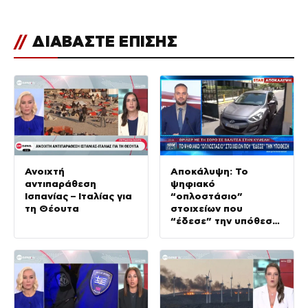
//
ΔΙΑΒΑΣΤΕ ΕΠΙΣΗΣ
Ανοιχτή
Αποκάλυψη: Το
αντιπαράθεση
ψηφιακό
Ισπανίας – Ιταλίας για
“οπλοστάσιο”
τη Θέουτα
στοιχείων που
“έδεσε” την υπόθεση
της δολοφονίας στην
Κυψέλη