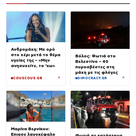
Ανδρομάχη: Με ορό
στο χέρι μετά το θέμα
Βόλος: Φωτιά στο
υγείας της – «Μην
Βελεστίνο – 40
ανησυχείτε, το ‘χω»
πυροσβέστες στη
μάχη με τις φλόγες
↗
↗
COUSCOUS.GR
DIMOCRACY.GR
Μαρίνα Βερνίκου:
Έπιασε λαγοκέφαλο
Φωτιά σε κατάστημα