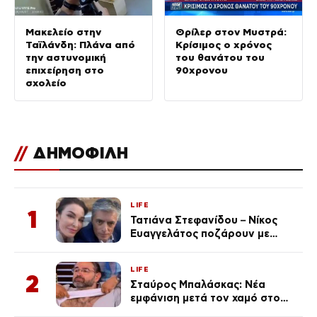
Μακελείο στην
Θρίλερ στον Μυστρά:
Ταϊλάνδη: Πλάνα από
Κρίσιμος ο χρόνος
την αστυνομική
του θανάτου του
επιχείρηση στο
90χρονου
σχολείο
//
ΔΗΜΟΦΙΛΗ
LIFE
1
Τατιάνα Στεφανίδου – Νίκος
Ευαγγελάτος ποζάρουν με
μαγιό σε παραλία στην
Κεφαλονιά
LIFE
2
Σταύρος Μπαλάσκας: Νέα
εμφάνιση μετά τον χαμό στο
«Πρωινό» (Φωτογραφία)