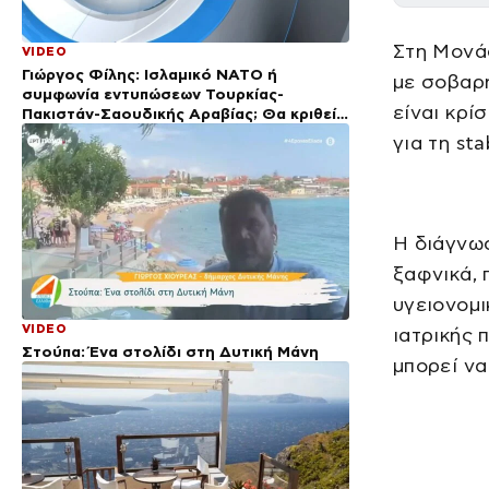
Στη Μονά
VIDEO
Γιώργος Φίλης: Ισλαμικό ΝΑΤΟ ή
με σοβαρή
συμφωνία εντυπώσεων Τουρκίας-
είναι κρί
Πακιστάν-Σαουδικής Αραβίας; Θα κριθεί
στην πράξη
για τη sta
Η διάγνω
ξαφνικά, 
υγειονομι
VIDEO
ιατρικής 
Στούπα: Ένα στολίδι στη Δυτική Μάνη
μπορεί να