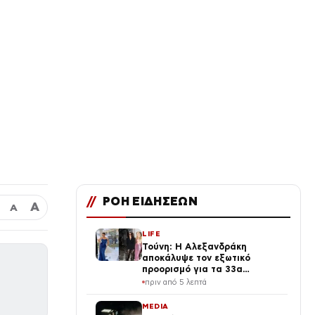
//
ΡΟΗ ΕΙΔΗΣΕΩΝ
Α
Α
LIFE
Τούνη: Η Αλεξανδράκη
αποκάλυψε τον εξωτικό
προορισμό για τα 33α
γενέθλιά της – Της ευχήθηκε
πριν από 5 λεπτά
πρώτη
MEDIA