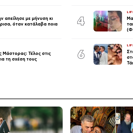
LIF
4
ν απείλησε με μήνυση κι
Μα
ώρισα, όταν κατάλαβα ποια
τα
(Φ
LIF
6
Στ
 Μάστορας: Τέλος στις
στ
ια τη σχέση τους
Τά