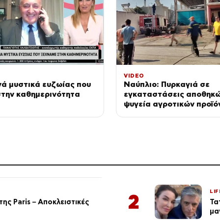
VIDEO
ά μυστικά ευζωίας που
Ναύπλιο: Πυρκαγιά σε
στην καθημερινότητα
εγκαταστάσεις αποθηκώ
ψυγεία αγροτικών προϊ
LIF
2
ης Paris – Αποκλειστικές
Τα
μα