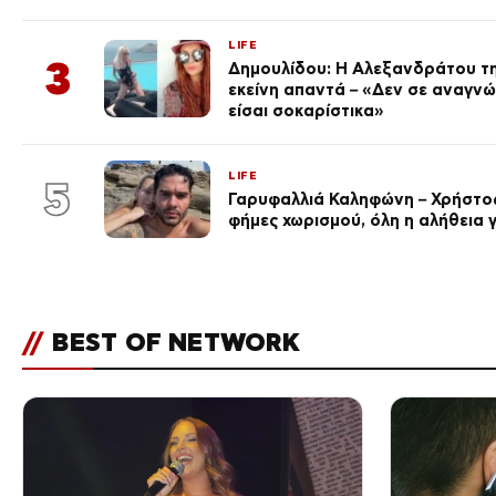
LIFE
3
Δημουλίδου: Η Αλεξανδράτου τη
εκείνη απαντά – «Δεν σε αναγν
είσαι σοκαρίστικα»
LIFE
5
Γαρυφαλλιά Καληφώνη – Χρήστος
φήμες χωρισμού, όλη η αλήθεια γ
//
BEST OF NETWORK