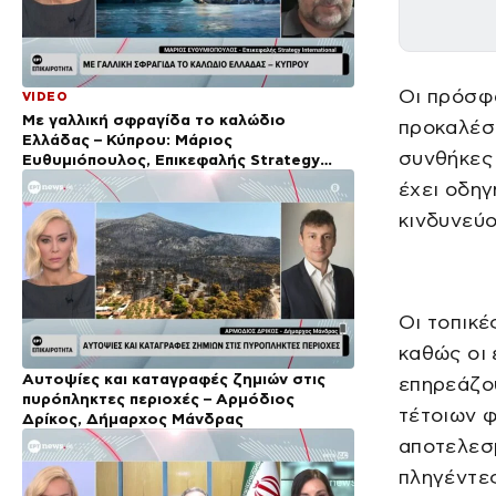
Οι πρόσφ
VIDEO
Με γαλλική σφραγίδα το καλώδιο
προκαλέσε
Ελλάδας – Κύπρου: Μάριος
συνθήκες 
Ευθυμιόπουλος, Επικεφαλής Strategy
International
έχει οδηγ
κινδυνεύο
Οι τοπικέ
καθώς οι 
Αυτοψίες και καταγραφές ζημιών στις
επηρεάζου
πυρόπληκτες περιοχές – Αρμόδιος
τέτοιων φ
Δρίκος, Δήμαρχος Μάνδρας
αποτελεσμ
πληγέντες