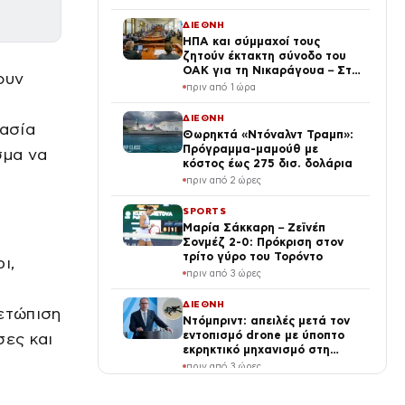
ΔΙΕΘΝΗ
ΗΠΑ και σύμμαχοί τους
ζητούν έκτακτη σύνοδο του
ΟΑΚ για τη Νικαράγουα – Στο
ουν
επίκεντρο η πολιτική του
πριν από 1 ώρα
Ορτέγα
ΔΙΕΘΝΗ
ρασία
Θωρηκτά «Ντόναλντ Τραμπ»:
Πρόγραμμα-μαμούθ με
σμα να
κόστος έως 275 δισ. δολάρια
πριν από 2 ώρες
SPORTS
Μαρία Σάκκαρη – Ζεϊνέπ
Σονμέζ 2-0: Πρόκριση στον
τρίτο γύρο του Τορόντο
ι,
πριν από 3 ώρες
ΔΙΕΘΝΗ
μετώπιση
Ντόμπριντ: απειλές μετά τον
εντοπισμό drone με ύποπτο
σες και
εκρηκτικό μηχανισμό στη
Λειψία
πριν από 3 ώρες
LIFE