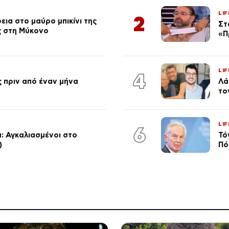
LIF
2
ια στο μαύρο μπικίνι της
Στ
ς στη Μύκονο
«Π
LIF
4
 πριν από έναν μήνα
Λά
το
LIF
6
: Αγκαλιασμένοι στο
Τό
)
Πό