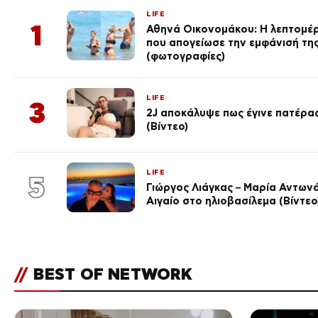
LIFE
1
Αθηνά Οικονομάκου: Η λεπτομέρε
που απογείωσε την εμφάνισή τη
(φωτογραφίες)
LIFE
3
2J αποκάλυψε πως έγινε πατέρας
(Βίντεο)
LIFE
5
Γιώργος Λιάγκας – Μαρία Αντωνά
Αιγαίο στο ηλιοβασίλεμα (Βίντεο
//
BEST OF NETWORK