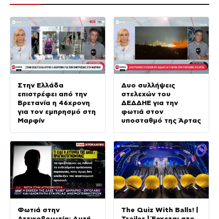
Στην Ελλάδα
Δυο συλλήψεις
επιστρέφει από την
στελεχών του
Βρετανία η 46χρονη
ΔΕΔΔΗΕ για την
για τον εμπρησμό στη
φωτιά στον
Μαρφίν
υποσταθμό της Άρτας
Φωτιά στην
The Quiz With Balls! |
Αττικοβοιωτία: Αυτή
Trailer | Έρχεται στο