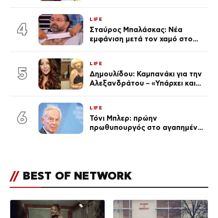
χωριστές διακοπές και η
επέτειος που φέτος πέρασε
LIFE
απαρατήρητη
4
Σταύρος Μπαλάσκας: Νέα
εμφάνιση μετά τον χαμό στο
«Πρωινό» (Φωτογραφία)
LIFE
5
Δημουλίδου: Καμπανάκι για την
Αλεξανδράτου – «Υπάρχει και
ένα μικρό παιδί πίσω που
χρειάζεται τη μάνα του»
LIFE
6
Τόνι Μπλερ: πρώην
πρωθυπουργός στο αγαπημένο
του Πόρτο Χέλι
//
BEST OF NETWORK