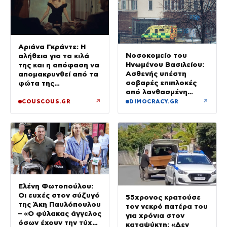
Αριάνα Γκράντε: Η
Νοσοκομείο του
αλήθεια για τα κιλά
Ηνωμένου Βασιλείου:
της και η απόφαση να
Ασθενής υπέστη
απομακρυνθεί από τα
σοβαρές επιπλοκές
φώτα της
από λανθασμένη
δημοσιότητας
σύνδεση εντέρου και
↗
↗
COUSCOUS.GR
DIMOCRACY.GR
στομάχου
Ελένη Φωτοπούλου:
Οι ευχές στον σύζυγό
55χρονος κρατούσε
της Άκη Παυλόπουλου
τον νεκρό πατέρα του
– «Ο φύλακας άγγελος
για χρόνια στον
όσων έχουν την τύχη
καταψύκτη: «Δεν