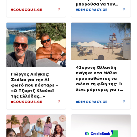
να βρίσκονται κοντά
μπορούσα να τον
του»
αποχωριστώ»
↗
↗
COUSCOUS.GR
DIMOCRACY.GR
42χρονη Ολλανδή
πνίγηκε στα Μάλια
Γιώργος Λιάγκας:
προσπαθώντας να
Σχόλια για την ΑΙ
σώσει τη φίλη της: Τι
φωτό που πόσταρε –
λένε μάρτυρες για τον
«Ο Τζορτζ Κλούνεϊ
πανικό
της Ελλάδας…»
↗
↗
COUSCOUS.GR
DIMOCRACY.GR