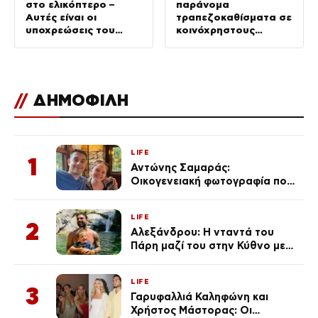
στο ελικόπτερο –
παράνομα
Αυτές είναι οι
τραπεζοκαθίσματα σε
υποχρεώσεις του
κοινόχρηστους
“χειριστή”
χώρους –
Απομακρύνθηκαν
πάνω από 240
//
ΔΗΜΟΦΙΛΗ
LIFE
1
Αντώνης Σαμαράς:
Οικογενειακή φωτογραφία που
ανάρτησε ο γιος του λίγο πριν
από την επέτειο θανάτου της
LIFE
Λένας
2
Αλεξάνδρου: Η νταντά του
Πάρη μαζί του στην Κύθνο με
τον μικρό και την Ελληνίδου
(Φωτογραφίες)
LIFE
3
Γαρυφαλλιά Καληφώνη και
Χρήστος Μάστορας: Οι