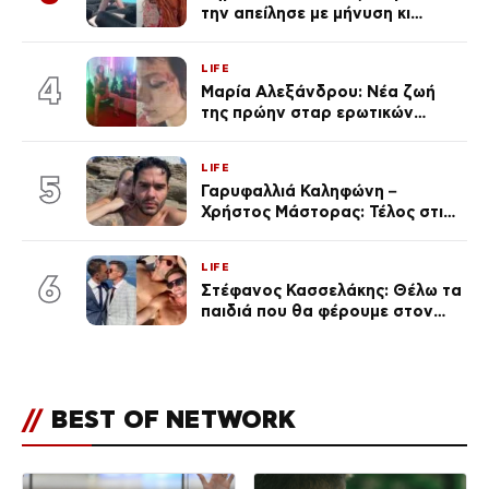
την απείλησε με μήνυση κι
εκείνη απαντά – «Δεν σε
αναγνώρισα, όταν κατάλαβα
LIFE
ποια είσαι σοκαρίστικα»
4
Μαρία Αλεξάνδρου: Νέα ζωή
της πρώην σταρ ερωτικών
ταινιών, μητέρα ενός παιδιού με
σύντροφο επιχειρηματία
LIFE
(Φωτογραφίες)
5
Γαρυφαλλιά Καληφώνη –
Χρήστος Μάστορας: Τέλος στις
φήμες χωρισμού, όλη η αλήθεια
για τη σχέση τους
LIFE
6
Στέφανος Κασσελάκης: Θέλω τα
παιδιά που θα φέρουμε στον
κόσμο να… – Αποκάλυψη για την
οικογένεια με τον Τάιλερ
//
BEST OF NETWORK