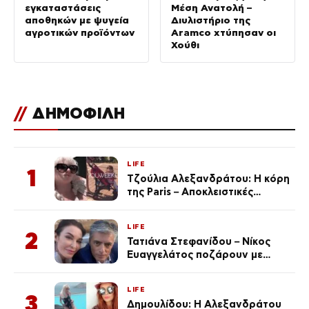
εγκαταστάσεις
Μέση Ανατολή –
αποθηκών με ψυγεία
Διυλιστήριο της
αγροτικών προϊόντων
Aramco χτύπησαν οι
Χούθι
//
ΔΗΜΟΦΙΛΗ
LIFE
1
Τζούλια Αλεξανδράτου: Η κόρη
της Paris – Αποκλειστικές
φωτογραφίες
LIFE
2
Τατιάνα Στεφανίδου – Νίκος
Ευαγγελάτος ποζάρουν με
μαγιό σε παραλία στην
Κεφαλονιά
LIFE
3
Δημουλίδου: Η Αλεξανδράτου