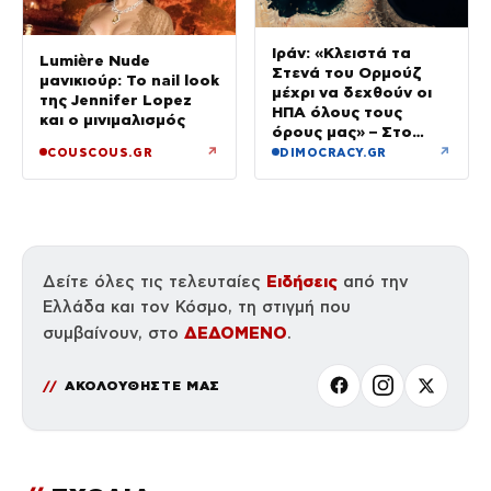
Ιράν: «Κλειστά τα
Lumière Nude
Στενά του Ορμούζ
μανικιούρ: Το nail look
μέχρι να δεχθούν οι
της Jennifer Lopez
ΗΠΑ όλους τους
και ο μινιμαλισμός
όρους μας» – Στο
τραπέζι συμφωνία για
↗
↗
COUSCOUS.GR
DIMOCRACY.GR
το άνοιγμα
Ειδήσεις
Δείτε όλες τις τελευταίες
από την
Ελλάδα και τον Κόσμο, τη στιγμή που
ΔΕΔΟΜΕΝΟ
συμβαίνουν, στο
.
ΑΚΟΛΟΥΘΗΣΤΕ ΜΑΣ