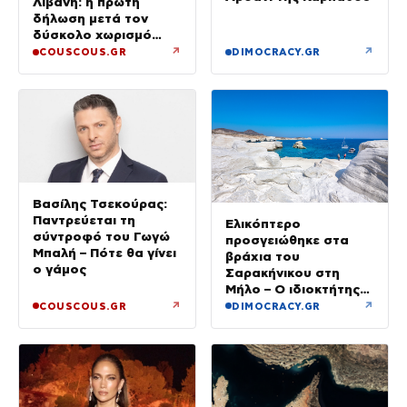
Λιβάνη: η πρώτη
δήλωση μετά τον
δύσκολο χωρισμό
«Όποιος έχει…»
↗
↗
COUSCOUS.GR
DIMOCRACY.GR
Βασίλης Τσεκούρας:
Παντρεύεται τη
Ελικόπτερο
σύντροφό του Γωγώ
προσγειώθηκε στα
Μπαλή – Πότε θα γίνει
βράχια του
ο γάμος
Σαρακήνικου στη
Μήλο – Ο ιδιοκτήτης
κατέβηκε για μπάνιο
↗
↗
COUSCOUS.GR
DIMOCRACY.GR