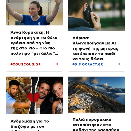
Άννα Κορακάκη: Η
ανάρτηση για τα δέκα
Λάρισα:
χρόνια από τη νίκη
Κλωνοποίησαν με AI
της στο Ρίο – «Το πιο
τη φωνή της μητέρας
πολύτιμο “μετάλλιό”
και έπεισαν το παιδί
μου είναι η κόρη μου»
να τους δώσει
χρήματα και
↗
↗
COUSCOUS.GR
DIMOCRACY.GR
κοσμήματα
Παλιά πυρομαχικά
Ανδρομάχη για το
εντοπίστηκαν στο
διαζύγιο με τον
Αρδάνι της Καρπάθου