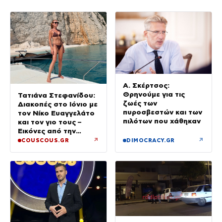
Α. Σκέρτσος:
Θρηνούμε για τις
Τατιάνα Στεφανίδου:
ζωές των
Διακοπές στο Ιόνιο με
πυροσβεστών και των
τον Νίκο Ευαγγελάτο
πιλότων που χάθηκαν
και τον γιο τους –
Εικόνες από την
Κεφαλονιά
↗
↗
COUSCOUS.GR
DIMOCRACY.GR