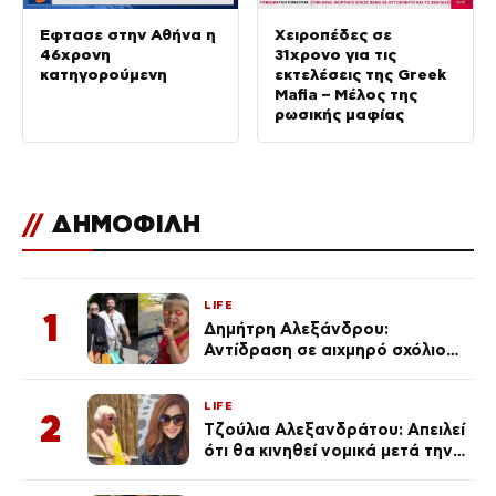
Έφτασε στην Αθήνα η
Χειροπέδες σε
46χρονη
31χρονο για τις
κατηγορούμενη
εκτελέσεις της Greek
Mafia – Μέλος της
ρωσικής μαφίας
//
ΔΗΜΟΦΙΛΗ
LIFE
1
Δημήτρη Αλεξάνδρου:
Αντίδραση σε αιχμηρό σχόλιο
για την Τούνη με αφορμή το
μεγάλωμα του Πάρη
LIFE
2
Τζούλια Αλεξανδράτου: Απειλεί
ότι θα κινηθεί νομικά μετά την
ανάρτηση της Δημουλίδου