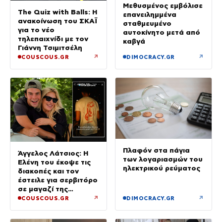
Μεθυσμένος εμβόλισε
The Quiz with Balls: Η
επανειλημμένα
ανακοίνωση του ΣΚΑΪ
σταθμευμένο
για το νέο
αυτοκίνητο μετά από
τηλεπαιχνίδι με τον
καβγά
Γιάννη Τσιμιτσέλη
↗
↗
COUSCOUS.GR
DIMOCRACY.GR
Πλαφόν στα πάγια
Άγγελος Λάτσιος: Η
των λογαριασμών του
Ελένη του έκοψε τις
ηλεκτρικού ρεύματος
διακοπές και τον
έστειλε για σερβιτόρο
σε μαγαζί της
Πεντέλης – Εκεί θα
↗
↗
COUSCOUS.GR
DIMOCRACY.GR
δουλεύει όλο τον
Αύγουστο