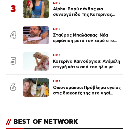
LIFE
3
Alpha: Βαρύ πένθος για
συνεργάτιδα της Κατερίνας
Καινούργιου – «Κουράστηκες
πολύ… Απόψε είσαι στα χέρια
LIFE
του Θεού»
4
Σταύρος Μπαλάσκας: Νέα
εμφάνιση μετά τον χαμό στο
«Πρωινό» (Φωτογραφία)
LIFE
5
Κατερίνα Καινούργιου: Ανέμελη
στιγμή κάτω από τον ήλιο με
τους followers της
(φωτογραφία)
LIFE
6
Οικονομάκου: Πρόβλημα υγείας
στις διακοπές της στο νησί
Μπόρα Μπόρα – «Έσκασε όλη η
κούραση του χειμώνα»
//
BEST OF NETWORK