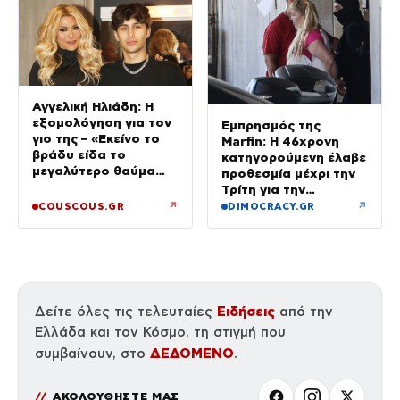
Αγγελική Ηλιάδη: Η
εξομολόγηση για τον
Εμπρησμός της
γιο της – «Εκείνο το
Marfin: Η 46χρονη
βράδυ είδα το
κατηγορούμενη έλαβε
μεγαλύτερο θαύμα
προθεσμία μέχρι την
της ζωής μου»
Τρίτη για την
απολογία της
↗
↗
COUSCOUS.GR
DIMOCRACY.GR
Ειδήσεις
Δείτε όλες τις τελευταίες
από την
Ελλάδα και τον Κόσμο, τη στιγμή που
ΔΕΔΟΜΕΝΟ
συμβαίνουν, στο
.
ΑΚΟΛΟΥΘΗΣΤΕ ΜΑΣ