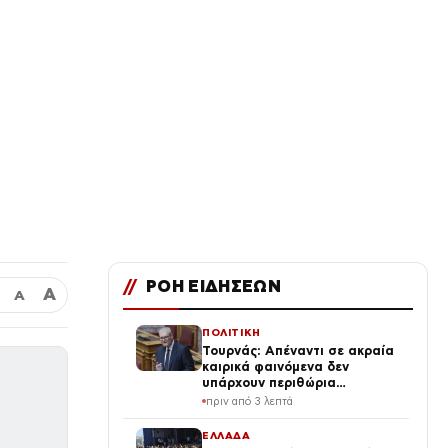
//
ΡΟΗ ΕΙΔΗΣΕΩΝ
Α
Α
ΠΟΛΙΤΙΚΗ
Τουρνάς: Απέναντι σε ακραία
καιρικά φαινόμενα δεν
υπάρχουν περιθώρια
εφησυχασμού – Απολογισμός
πριν από 3 λεπτά
για Κρήτη και Αττικοβοιωτία
ΕΛΛΑΔΑ