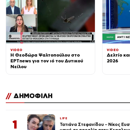
VIDEO
VIDEO
Η Θεοδώρα Ψαλτοπούλου στο
Δελτίο κα
ΕΡΤnews για τον ιό του Δυτικού
2026
Νείλου
//
ΔΗΜΟΦΙΛΗ
LIFE
1
Τατιάνα Στεφανίδου – Νίκος Ευ
μαγιό σε παραλία στην Κεφαλον