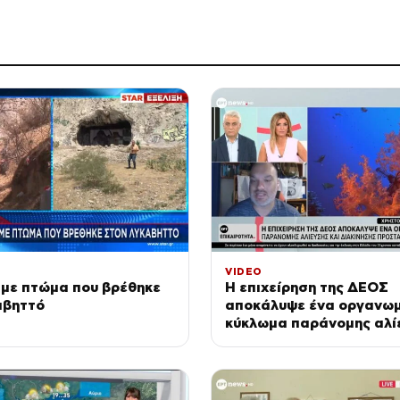
VIDEO
 με πτώμα που βρέθηκε
Η επιχείρηση της ΔΕΟΣ
αβηττό
αποκάλυψε ένα οργανω
κύκλωμα παράνομης αλί
διακίνησης προστατευό
κοραλλιών