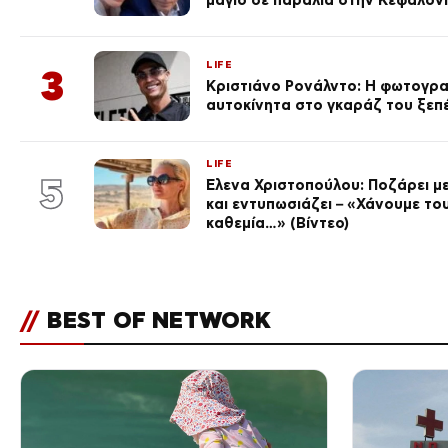
LIFE
3
Κριστιάνο Ρονάλντο: Η φωτογρα
αυτοκίνητα στο γκαράζ του ξεπέρ
LIFE
5
Έλενα Χριστοπούλου: Ποζάρει με
και εντυπωσιάζει – «Χάνουμε του
καθεμία…» (Βίντεο)
//
BEST OF NETWORK