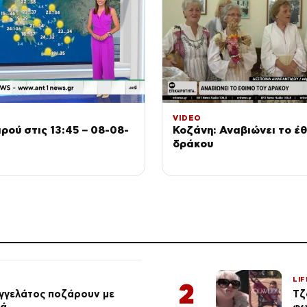
VIDEO
ιρού στις 13:45 – 08-08-
Κοζάνη: Αναβιώνει το έθ
δράκου
LIF
2
αγγελάτος ποζάρουν με
Τζ
ιά
φω