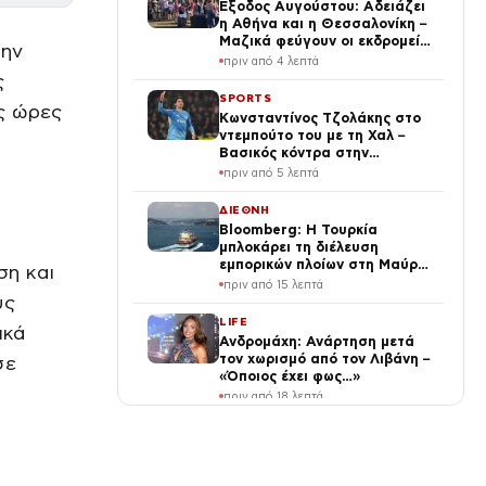
Έξοδος Αυγούστου: Αδειάζει
η Αθήνα και η Θεσσαλονίκη –
Μαζικά φεύγουν οι εκδρομείς
την
για καλοκαιρινές διακοπές
πριν από 4 λεπτά
ς
SPORTS
ς ώρες
Κωνσταντίνος Τζολάκης στο
ντεμπούτο του με τη Χαλ –
Βασικός κόντρα στην
Άιντραχτ Φρανκφούρτης
πριν από 5 λεπτά
ΔΙΕΘΝΗ
Bloomberg: Η Τουρκία
μπλοκάρει τη διέλευση
εμπορικών πλοίων στη Μαύρη
ση και
Θάλασσα
πριν από 15 λεπτά
υς
LIFE
ικά
Ανδρομάχη: Ανάρτηση μετά
τον χωρισμό από τον Λιβάνη –
σε
«Όποιος έχει φως…»
πριν από 18 λεπτά
ΔΙΕΘΝΗ
Ουαλία: Κρατούσε τη σορό
της μητέρας του σε