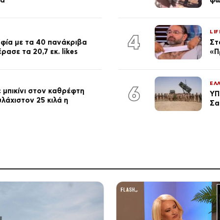
LIF
4
φία με τα 40 πανάκριβα
Στ
ασε τα 20,7 εκ. likes
«Π
ΕΛ
6
 μπικίνι στον καθρέφτη
ΥΠ
λάχιστον 25 κιλά η
Σα