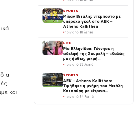
πριν από 18 λεπτά
SPORTS
Μίλαν Βιτάλις: ντεμπούτο με
υπέροχο γκολ στο ΑΕΚ –
Athens Kallithea
τικά
πριν από 18 λεπτά
LIFE
Ρία Ελληνίδου: Γέννησε η
αδελφή της Σουμελή – «Καλώς
μας ήρθες, μικρή
πριγκίπισσα»
πριν από 23 λεπτά
ίδια
SPORTS
ΑΕΚ – Athens Kallithea:
ρές
Τιμήθηκε η μνήμη του Μιχάλη
Κατσούρη με κίτρινα
ύμε και
τριαντάφυλλα και πανό
πριν από 34 λεπτά
ΟΙΚΟΝΟΜΙΑ
Moneymaxxing: Η Gen Z
βάζει σε τάξη τα οικονομικά
της – Η νέα τάση στα social
media που υπόσχεται ζωή
πριν από 35 λεπτά
αφθονίας
ΕΛΛΑΔΑ