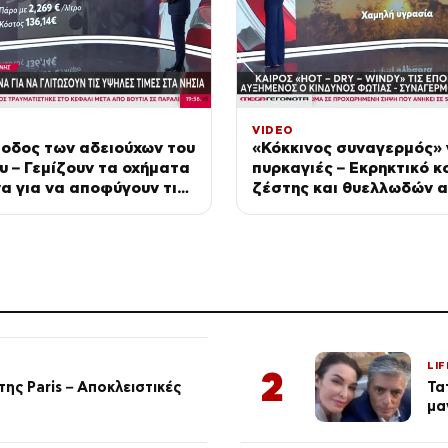
VIDEO
οδος των αδειούχων του
«Κόκκινος συναγερμός» 
 – Γεμίζουν τα οχήματα
πυρκαγιές – Εκρηκτικό κ
α για να αποφύγουν τις
ζέστης και θυελλωδών 
 νησιών
LIF
2
ης Paris – Αποκλειστικές
Τα
μα