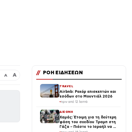
//
ΡΟΗ ΕΙΔΗΣΕΩΝ
Α
Α
TRAVEL
Airbnb: Ρεκόρ επισκεπτών και
εσόδων στο Μουντιάλ 2026
πριν από 12 λεπτά
ΔΙΕΘΝΗ
Χαμάς: Έτοιμη για τη δεύτερη
φάση του σχεδίου Τραμπ στη
Γάζα – Πιέστε το Ισραήλ να το
εφαρμόσει