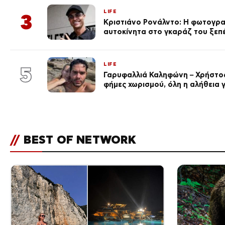
LIFE
3
Κριστιάνο Ρονάλντο: Η φωτογρα
αυτοκίνητα στο γκαράζ του ξεπέρ
LIFE
5
Γαρυφαλλιά Καληφώνη – Χρήστος
φήμες χωρισμού, όλη η αλήθεια γ
//
BEST OF NETWORK