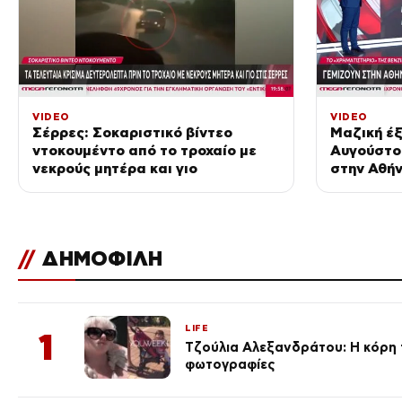
VIDEO
VIDEO
Σέρρες: Σοκαριστικό βίντεο
Μαζική έξ
ντοκουμέντο από το τροχαίο με
Αυγούστου
νεκρούς μητέρα και γιο
στην Αθήν
τιμές των
//
ΔΗΜΟΦΙΛΗ
LIFE
1
Τζούλια Αλεξανδράτου: Η κόρη τ
φωτογραφίες