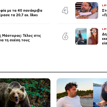
LIF
4
φία με τα 40 πανάκριβα
Στ
ασε τα 20,7 εκ. likes
«Π
LIF
6
Δη
 Μάστορας: Τέλος στις
εκ
ια τη σχέση τους
εί