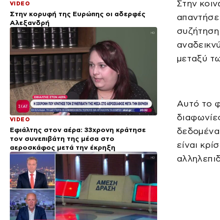
Στην κοιν
VIDEO
Στην κορυφή της Ευρώπης οι αδερφές
απαντήσει
Αλεξανδρή
συζήτηση 
αναδεικνύ
μεταξύ τ
Αυτό το φ
διαφωνίες
VIDEO
Εφιάλτης στον αέρα: 33χρονη κράτησε
δεδομένα.
τον συνεπιβάτη της μέσα στο
είναι κρί
αεροσκάφος μετά την έκρηξη
αλληλεπιδ