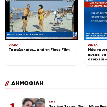
VIDEO
VIDEO
Το καλοκαίρι… από τη Finos Film
Νέα ταυτό
πρέπει να
στοιχεία 
αυτόματα
//
ΔΗΜΟΦΙΛΗ
LIFE
1
Τατιάνα Στεφανίδου – Νίκος Ευ