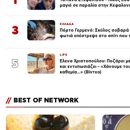
μαγιό σε παραλία στην Κεφαλον
ΕΛΛΑΔΑ
3
Πόρτο Γερμενό: Σκύλος σοβαρά
φωτιά επέστρεψε στο σπίτι που
LIFE
5
Έλενα Χριστοπούλου: Ποζάρει με
και εντυπωσιάζει – «Χάνουμε του
καθεμία…» (Βίντεο)
//
BEST OF NETWORK