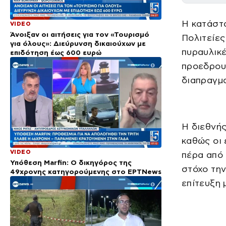
Η κατάστα
VIDEO
Άνοιξαν οι αιτήσεις για τον «Τουρισμό
Πολιτείες
για όλους»: Διεύρυνση δικαιούχων με
πυραυλικέ
επιδότηση έως 600 ευρώ
προεδρου 
διαπραγμα
Η διεθνής
καθώς οι 
VIDEO
πέρα από 
Υπόθεση Marfin: Ο δικηγόρος της
στόχο την
49χρονης κατηγορούμενης στο ΕΡΤNews
επίτευξη 