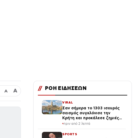
//
ΡΟΗ ΕΙΔΗΣΕΩΝ
Α
Α
VIRAL
Σαν σήμερα το 1303 ισχυρός
σεισμός συγκλόνισε την
Κρήτη και προκάλεσε ζημιές
στον Φάρο της Αλεξάνδρειας
πριν από 2 λεπτά
SPORTS