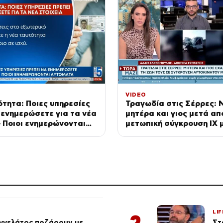
VIDEO
τητα: Ποιες υπηρεσίες
Τραγωδία στις Σέρρες: 
 ενημερώσετε για τα νέα
μητέρα και γιος μετά απ
– Ποιοι ενημερώνονται
μετωπική σύγκρουση ΙΧ 
φορτηγό
LIF
2
αγγελάτος ποζάρουν με
Στ