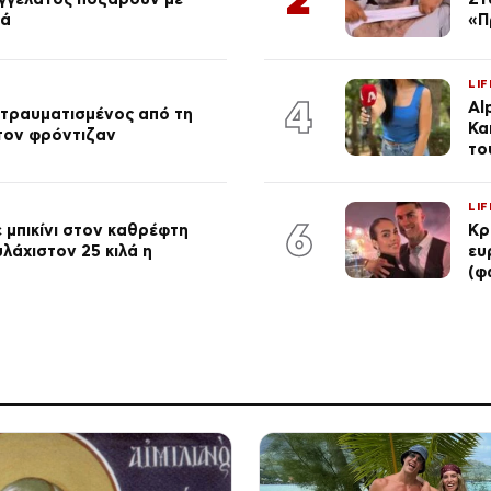
ιά
«Π
LIF
4
Al
 τραυματισμένος από τη
Κα
 τον φρόντιζαν
το
LIF
6
 μπικίνι στον καθρέφτη
Κρ
λάχιστον 25 κιλά η
ευ
(φ