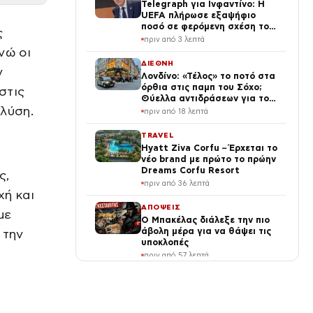
Telegraph για Ινφαντίνο: Η
UEFA πλήρωσε εξαψήφιο
ποσό σε φερόμενη σχέση του
ς
προέδρου της FIFA
πριν από 3 λεπτά
νώ οι
ΔΙΕΘΝΗ
ν
Λονδίνο: «Τέλος» το ποτό στα
όρθια στις παμπ του Σόχο;
στις
Θύελλα αντιδράσεων για το
 λύση.
νέο σχέδιο
πριν από 18 λεπτά
TRAVEL
Hyatt Ziva Corfu – Έρχεται το
νέο brand με πρώτο το πρώην
Dreams Corfu Resort
ς,
πριν από 36 λεπτά
χή και
ΑΠΟΨΕΙΣ
με
Ο Μπακέλας διάλεξε την πιο
άβολη μέρα για να θάψει τις
 την
υποκλοπές
πριν από 57 λεπτά
ΕΛΛΑΔΑ
Καιρός: Στα 40άρια δυτική
και βόρεια Ελλάδα – Έως 8