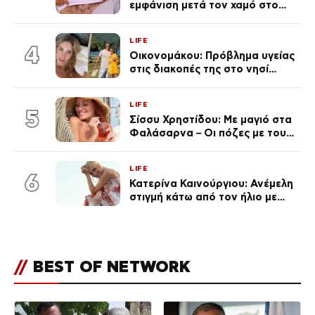
εμφάνιση μετά τον χαμό στο
«Πρωινό» (Φωτογραφία)
LIFE
4
Οικονομάκου: Πρόβλημα υγείας
στις διακοπές της στο νησί
Μπόρα Μπόρα – «Έσκασε όλη η
κούραση του χειμώνα»
LIFE
5
Σίσσυ Χρηστίδου: Με μαγιό στα
Φαλάσαρνα – Οι πόζες με τους
διάσημους φίλους της
(φωτογραφίες & βίντεο)
LIFE
6
Κατερίνα Καινούργιου: Ανέμελη
στιγμή κάτω από τον ήλιο με
τους followers της
(φωτογραφία)
//
BEST OF NETWORK