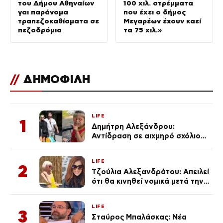
του Δήμου Αθηναίων
100 χιλ. στρέμματα
γαι παράνομα
που έχει ο δήμος
τραπεζοκαθίσματα σε
Μεγαρέων έχουν καεί
πεζοδρόμια
τα 75 χιλ.»
//
ΔΗΜΟΦΙΛΗ
LIFE
1
Δημήτρη Αλεξάνδρου:
Αντίδραση σε αιχμηρό σχόλιο
για την Τούνη με αφορμή το
μεγάλωμα του Πάρη
LIFE
2
Τζούλια Αλεξανδράτου: Απειλεί
ότι θα κινηθεί νομικά μετά την
ανάρτηση της Δημουλίδου
LIFE
3
Σταύρος Μπαλάσκας: Νέα