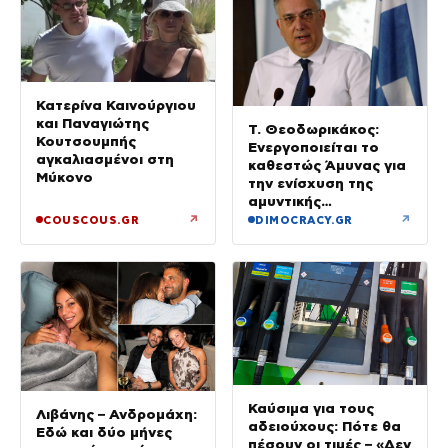
Κατερίνα Καινούργιου
και Παναγιώτης
Τ. Θεοδωρικάκος:
Κουτσουμπής
Ενεργοποιείται το
αγκαλιασμένοι στη
καθεστώς Άμυνας για
Μύκονο
την ενίσχυση της
αμυντικής
βιομηχανίας
↗
↗
COUSCOUS.GR
DIMOCRACY.GR
Καύσιμα για τους
Λιβάνης – Ανδρομάχη:
αδειούχους: Πότε θα
Εδώ και δύο μήνες
πέσουν οι τιμές – «Δεν