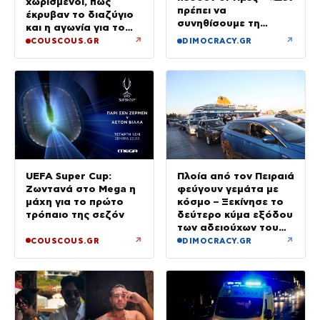
χωρισμένοι, πώς
πρέπει να
έκρυβαν το διαζύγιο
συνηθίσουμε τη
και η αγωνία για το
βενζίνη στα 2 ευρώ»
παιδί
↗
↗
COUSCOUS.GR
DIMOCRACY.GR
UEFA Super Cup:
Πλοία από τον Πειραιά
Ζωντανά στο Mega η
φεύγουν γεμάτα με
μάχη για το πρώτο
κόσμο – Ξεκίνησε το
τρόπαιο της σεζόν
δεύτερο κύμα εξόδου
των αδειούχων του
Αυγούστου
↗
↗
COUSCOUS.GR
DIMOCRACY.GR