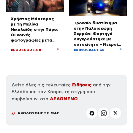
Χρήστος Μάστορας
Τροχαίο δυστύχημα
με τη Μελίνα
στην Παλαιοκώμη
Νικολαϊδη στην Πάρο:
Σερρών: Φορτηγό
Οι κοινές
συγκρούστηκε με
φωτογραφίες μετά
αυτοκίνητο – Νεκροί
τον χωρισμό του και
οι επιβάτες του ΙΧ
↗
↗
COUSCOUS.GR
DIMOCRACY.GR
τη Γαρυφαλιά
Ειδήσεις
Δείτε όλες τις τελευταίες
από την
Ελλάδα και τον Κόσμο, τη στιγμή που
ΔΕΔΟΜΕΝΟ
συμβαίνουν, στο
.
ΑΚΟΛΟΥΘΗΣΤΕ ΜΑΣ