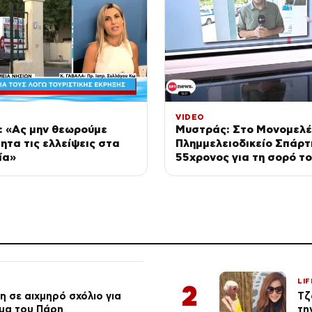
VIDEO
: «Ας μην θεωρούμε
Μυστράς: Στο Μονομελέ
ητα τις ελλείψεις στα
Πλημμελειοδικείο Σπάρτ
ία»
55χρονος για τη σορό τ
του σε καταψύκτη – Αντ
με τέσσερις κατηγορίες
LIF
2
 σε αιχμηρό σχόλιο για
Τζ
μα του Πάρη
τη