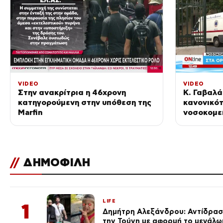
VIDEO
VIDEO
Στην ανακρίτρια η 46χρονη
Κ. Γαβαλά
κατηγορούμενη στην υπόθεση της
κανονικότ
Marfin
νοσοκομε
//
ΔΗΜΟΦΙΛΗ
LIFE
1
Δημήτρη Αλεξάνδρου: Αντίδραση
την Τούνη με αφορμή το μεγάλω