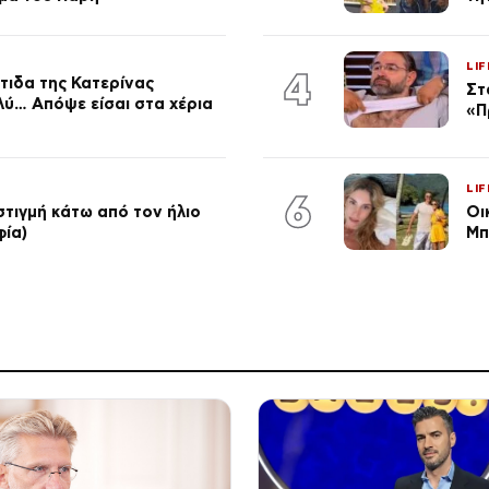
LIF
4
τιδα της Κατερίνας
Στ
λύ… Απόψε είσαι στα χέρια
«Π
LIF
6
στιγμή κάτω από τον ήλιο
Οι
φία)
Μπ