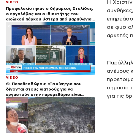
Η Χριστίν
VIDEO
Προφυλακίστηκαν ο δήμαρχος Στυλίδας,
συνθήκες
ο εργολάβος και ο ιδιοκτήτης του
επηρεάσο
αιολικού πάρκου ύστερα από μαραθώνια
απολογία
σε φυσιολ
αρκετές π
Παράλληλ
ανέμους κ
VIDEO
προετοιμα
Θ. Παπαθεοδώρου: «Τα κίνητρα που
σημασία τ
δίνονται στους γιατρούς για να
εργαστούν στην παραμεθόριο είναι
για τις δ
περιστασιακά»