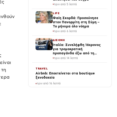
ές
πριν από 5 λεπτά
LIFE
ανθούν
Φαίη Σκορδά: Προσκύνησε
στον Πανορμίτη στη Σύμη –
ε
Το μήνυμα όλο νόημα
πριν από 6 λεπτά
ΔΙΕΘΝΗ
Ιταλία: Συνελήφθη 16χρονος
για τρομοκρατική
προπαγάνδα έξω από τη
ς
Φλωρεντία
πριν από 14 λεπτά
είναι
TRAVEL
 τη
Airbnb: Επεκτείνεται στα boutique
τερα
ξενοδοχεία
πριν από 16 λεπτά
LIFE
Ιωάννα Σιαμπάνη: Θηλάζει
τον γιο της και στέλνει
μήνυμα στις νέες μαμάδες
πριν από 24 λεπτά