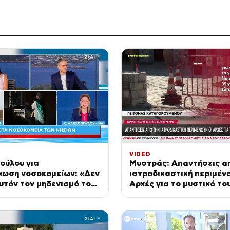
VIDEO
ούλου για
Μυστράς: Απαντήσεις α
χωση νοσοκομείων: «Δεν
ιατροδικαστική περιμένο
υτόν τον μηδενισμό του
Αρχές για το μυστικό το
σχολείται η κυβέρνηση»
καταψύκτη