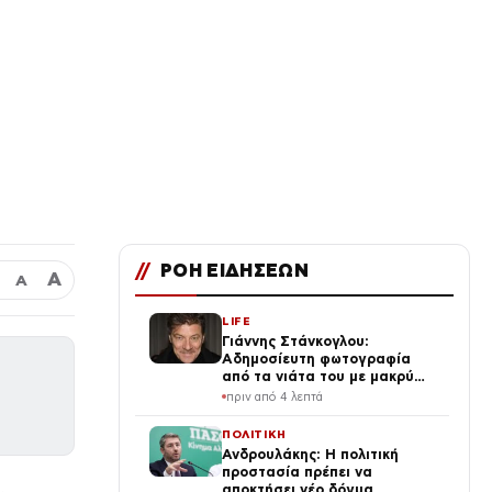
//
ΡΟΗ ΕΙΔΗΣΕΩΝ
Α
Α
LIFE
Γιάννης Στάνκογλου:
Αδημοσίευτη φωτογραφία
από τα νιάτα του με μακρύ
μαλλί, τσιγάρο και ουίσκι
πριν από 4 λεπτά
ΠΟΛΙΤΙΚΗ
Ανδρουλάκης: Η πολιτική
προστασία πρέπει να
αποκτήσει νέο δόγμα