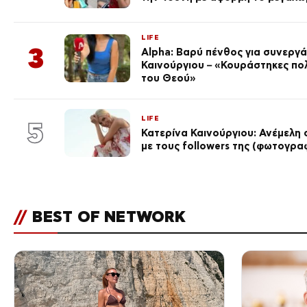
LIFE
3
Alpha: Βαρύ πένθος για συνεργά
Καινούργιου – «Κουράστηκες πο
του Θεού»
LIFE
5
Κατερίνα Καινούργιου: Ανέμελη 
με τους followers της (φωτογρα
//
BEST OF NETWORK