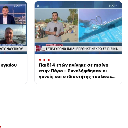
ΔΙΕΘΝΗ
Γερμανία: Νέα έρευνα για την
άμυνα απέναντι στα drones
μετά τον εντοπισμό
εκρηκτικών στη Λειψία
πριν από 1 ώρα
ΕΛΛΑΔΑ
Έξοδος Αυγούστου: Πάνω από
34.000 φεύγουν με πλοία από
Πειραιά – Στο 100% η
πληρότητα στα ΚΤΕΛ
πριν από 1 ώρα
VIDEO
ΔΙΕΘΝΗ
 εγκύου
Παιδί 4 ετών πνίγηκε σε πισίνα
Ινδία: Η σκοτεινή πλευρά των
στην Πάρο – Συνελήφθησαν οι
εξετάσεων πίσω από το
«κίνημα των κατσαρίδων» – Οι
γονείς και ο ιδιοκτήτης του beach
οικογένειες μαθητών ζητούν
πριν από 2 ώρες
bar
δικαιοσύνη
ΕΛΛΑΔΑ
Γαλάζιες Σημαίες 2026: οι 17
καλύτερες ακτές στην Αττική
πριν από 2 ώρες
ΕΛΛΑΔΑ
Πινακίδες κυκλοφορίας: Τι
αλλάζει με λίγα κλικ, τα 3
E