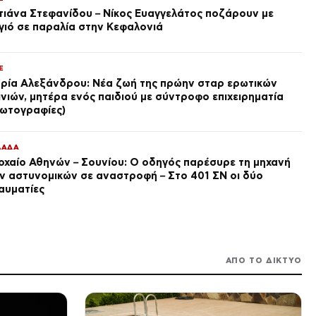
βήματα για παραγγελίες και
τιάνα Στεφανίδου – Νίκος Ευαγγελάτος ποζάρουν με
έκδοση – Αυστηροποιούνται
πριν από 2 ώρες
γιό σε παραλία στην Κεφαλονιά
οι κυρώσεις για παραβάσεις
LIFE
Μαριάννα Κιμούλη: Κρυφός
έρωτας της κόρης του
E
Γιώργου, είναι μαζί 4 χρόνια,
ρία Αλεξάνδρου: Νέα ζωή της πρώην σταρ ερωτικών
φωτογραφίες του
πριν από 2 ώρες
ινιών, μητέρα ενός παιδιού με σύντροφο επιχειρηματία
ωτογραφίες)
ΔΙΕΘΝΗ
Θέουτα: Τουλάχιστον 5
ανήλικα κορίτσια κάτω των 14
ΛΑΔΑ
ετών στο νοσοκομείο με
ενδείξεις βιασμού
οχαίο Αθηνών – Σουνίου: Ο οδηγός παρέσυρε τη μηχανή
πριν από 2 ώρες
ν αστυνομικών σε αναστροφή – Στο 401 ΣΝ οι δύο
ΕΛΛΑΔΑ
αυματίες
Τροχαίο Αθηνών – Σουνίου: Ο
οδηγός παρέσυρε τη μηχανή
των αστυνομικών σε
αναστροφή – Στο 401 ΣΝ οι
πριν από 2 ώρες
δύο τραυματίες
LIFE
ΑΠΟ ΤΟ ΔΙΚΤΥΟ
Ελληνική showbiz: Αγαπημένο
ζευγάρι έγινε γονείς για
δεύτερη φορά
πριν από 2 ώρες