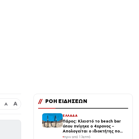
//
ΡΟΗ ΕΙΔΗΣΕΩΝ
Α
Α
ΕΛΛΑΔΑ
Πάρος: Κλειστό το beach bar
όπου πνίγηκε ο 4χρονος –
Απολογείται ο ιδιοκτήτης που
είχε δηλωθεί ναυαγοσώστης
πριν από 1 λεπτό