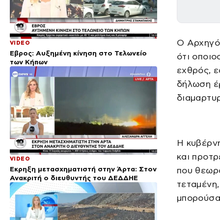
Ο Αρχηγός
VIDEO
Έβρος: Αυξημένη κίνηση στο Τελωνείο
ότι οποιο
των Κήπων
εχθρός, ε
δήλωση έρ
διαμαρτυρ
Η κυβέρνη
και προτρ
VIDEO
Έκρηξη μετασχηματιστή στην Άρτα: Στον
που θεωρο
Ανακριτή ο διευθυντής του ΔΕΔΔΗΕ
τεταμένη,
μπορούσαν