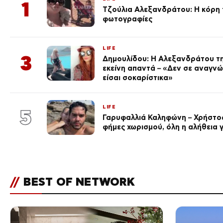
1
Τζούλια Αλεξανδράτου: Η κόρη τ
φωτογραφίες
LIFE
3
Δημουλίδου: Η Αλεξανδράτου τη
εκείνη απαντά – «Δεν σε αναγν
είσαι σοκαρίστικα»
LIFE
5
Γαρυφαλλιά Καληφώνη – Χρήστος
φήμες χωρισμού, όλη η αλήθεια γ
//
BEST OF NETWORK