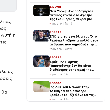
ΔΙΕΘΝΗ
Νέα Υόρκη: Αναποδογύρισε
σκάφος κοντά στο Άγαλμα
της Ελευθερίας, νεκροί μία
λίτες
γυναίκα και ένα βρέφος 5
πριν από 4 λεπτά
μηνών
 ως
SPORTS
 Αυτή η
ΕΠΟ για τα γενέθλια του Ότο
Ρεχάγκελ: «Χρόνια πολλά στον
τις
άνθρωπο που σημάδεψε την
ιστορία της Εθνικής Ελλάδας»
πριν από 8 λεπτά
SPORTS
Εφές: «Ο Γιώργος
Παπαγιάννης δεν θα είναι
διαθέσιμος στην αρχή της
αλείας
σεζόν»
πριν από 18 λεπτά
λώσεις
ΕΛΛΑΔΑ
Ιός Δυτικού Νείλου: Στην
Αττική τα περισσότερα
ς θα
κρούσματα, έξι θάνατοι τις
τελευταίες ημέρες
πριν από 19 λεπτά
ΔΙΕΘΝΗ