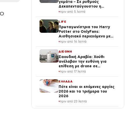
γεμάτα – Σε ρυθμούς
Δεκαπενταύγουστου η
πρωτεύουσα
πριν από 5 λεπτά
 Ο
LIFE
Πρωταγωνίστρια του Harry
Potter στο OnlyFans:
Αισθησιακό περιεχόμενο με
τα μαλλιά της – «Έβγαλα
πριν από 16 λεπτά
περισσότερα απ’ όσα σε όλη
την καριέρα μου»
ΔΙΕΘΝΗ
Σαουδική Αραβία: Χούθι
ανέλαβαν την ευθύνη για
επίθεση με drone σε
διυλιστήριο της Aramco
πριν από 17 λεπτά
ΕΛΛΑΔΑ
Πότε είναι οι επόμενες αργίες
2026 και τα τριήμερα του
2026
πριν από 23 λεπτά
ΔΙΕΘΝΗ
Μακάβρια ανακάλυψη στην
Αυστραλία: Πτώμα γυναίκας
βρέθηκε μέσα σε βαλίτσα