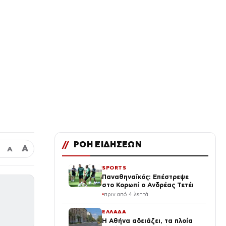
//
ΡΟΗ ΕΙΔΗΣΕΩΝ
Α
Α
SPORTS
Παναθηναϊκός: Επέστρεψε
στο Κορωπί ο Ανδρέας Τετέι
πριν από 4 λεπτά
ΕΛΛΑΔΑ
Η Αθήνα αδειάζει, τα πλοία