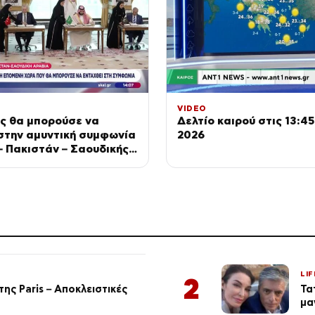
VIDEO
ς θα μπορούσε να
Δελτίο καιρού στις 13:45
στην αμυντική συμφωνία
2026
– Πακιστάν – Σαουδικής
LIF
2
ης Paris – Αποκλειστικές
Τα
μα