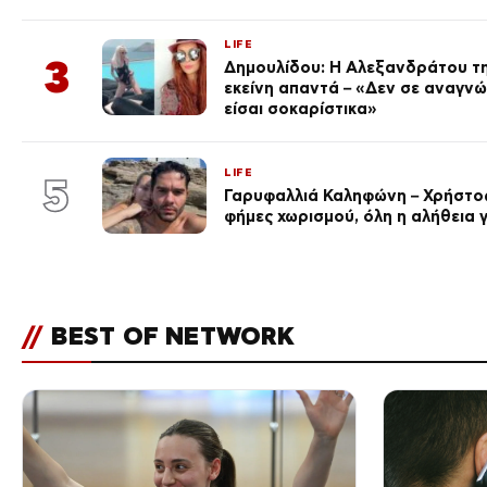
LIFE
3
Δημουλίδου: Η Αλεξανδράτου τη
εκείνη απαντά – «Δεν σε αναγν
είσαι σοκαρίστικα»
LIFE
5
Γαρυφαλλιά Καληφώνη – Χρήστος
φήμες χωρισμού, όλη η αλήθεια γ
//
BEST OF NETWORK