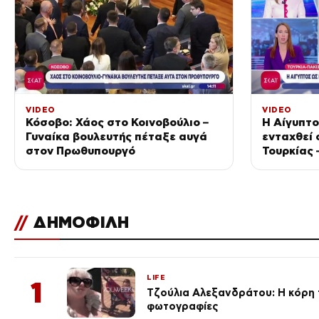
VIDEO
VIDEO
Κόσοβο: Χάος στο Κοινοβούλιο –
Η Αίγυπτο
Γυναίκα βουλευτής πέταξε αυγά
ενταχθεί 
στον Πρωθυπουργό
Τουρκίας 
Αραβίας
//
ΔΗΜΟΦΙΛΗ
LIFE
1
Τζούλια Αλεξανδράτου: Η κόρη τ
φωτογραφίες