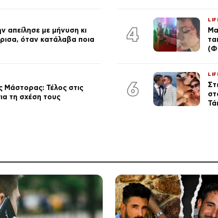
LIF
4
ν απείλησε με μήνυση κι
Μα
ώρισα, όταν κατάλαβα ποια
τα
(Φ
LIF
6
Στ
 Μάστορας: Τέλος στις
στ
ια τη σχέση τους
Τά