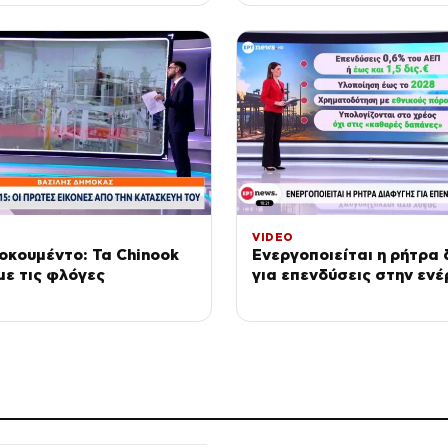
για την αποκατάσταση 
περιβάλλοντος
VIDEO
οκουμέντο: Τα Chinook
Ενεργοποιείται η ρήτρα
με τις φλόγες
για επενδύσεις στην ενέ