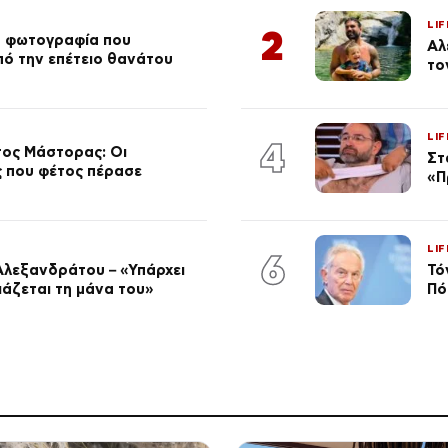
LIF
2
ή φωτογραφία που
Αλ
από την επέτειο θανάτου
το
LIF
4
τος Μάστορας: Οι
Στ
ος που φέτος πέρασε
«Π
LIF
6
Αλεξανδράτου – «Υπάρχει
Τό
ειάζεται τη μάνα του»
Πό