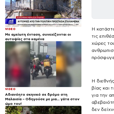
Η κατάστα
VIDEO
Με αμείωτη ένταση, συνεχίζονται οι
τις επιθέ
αυτοψίες στα καμένα
χώρες το
ανθρωπιστ
πρόσφυγε
Η διεθνής
βίας και 
VIDEO
Αδιανόητο σκηνικό σε δρόμο στη
για την α
Μαλαισία – Οδηγούσε με μια… γάτα στον
αβεβαιότη
ώμο του!
δεν δείχ