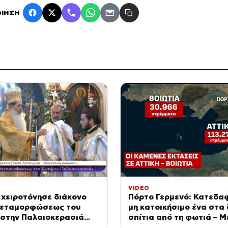
ΙΗΣΗ
VIDEO
 χειροτόνησε διάκονο
Πόρτο Γερμενό: Κατεδαφ
Μεταμορφώσεως του
μη κατοικήσιμο ένα στα
 στην Παλαιοκερασιά
σπίτια από τη φωτιά – 
ς
χρονοδιάγραμμα ο σχεδ