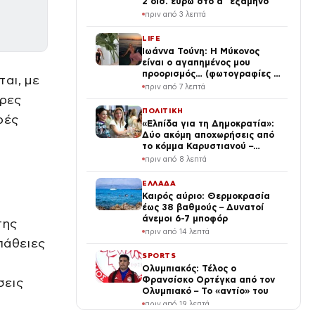
2 δισ. ευρώ στο α΄ εξάμηνο
πριν από 3 λεπτά
LIFE
Ιωάννα Τούνη: Η Μύκονος
είναι ο αγαπημένος μου
προορισμός… (φωτογραφίες &
αι, με
Βίντεο)
πριν από 7 λεπτά
ορες
ΠΟΛΙΤΙΚΗ
ρές
«Ελπίδα για τη Δημοκρατία»:
Δύο ακόμη αποχωρήσεις από
το κόμμα Καρυστιανού –
Αιχμές για αρχηγισμό
πριν από 8 λεπτά
ΕΛΛΑΔΑ
Καιρός αύριο: Θερμοκρασία
έως 38 βαθμούς – Δυνατοί
άνεμοι 6-7 μποφόρ
της
πριν από 14 λεπτά
πάθειες
SPORTS
Ολυμπιακός: Τέλος ο
Φρανσίσκο Ορτέγκα από τον
σεις
Ολυμπιακό – Το «αντίο» του
πριν από 19 λεπτά