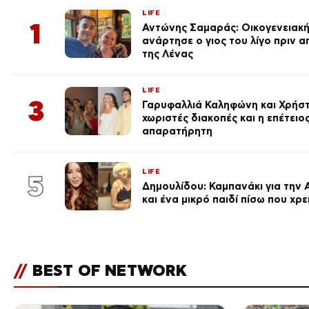
LIFE
1
Αντώνης Σαμαράς: Οικογενειακ
ανάρτησε ο γιος του λίγο πριν 
της Λένας
LIFE
3
Γαρυφαλλιά Καληφώνη και Χρήσ
χωριστές διακοπές και η επέτει
απαρατήρητη
LIFE
5
Δημουλίδου: Καμπανάκι για την 
και ένα μικρό παιδί πίσω που χρ
//
BEST OF NETWORK