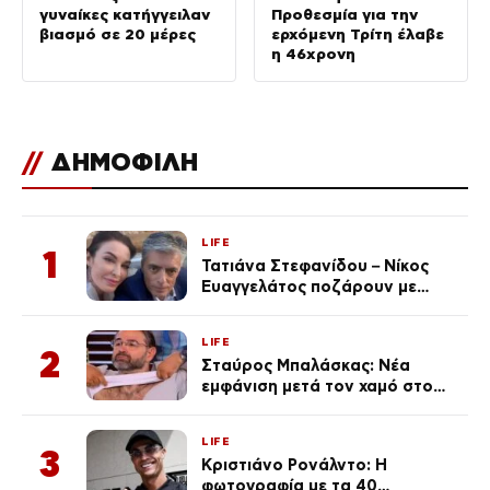
γυναίκες κατήγγειλαν
Προθεσμία για την
βιασμό σε 20 μέρες
ερχόμενη Τρίτη έλαβε
η 46χρονη
//
ΔΗΜΟΦΙΛΗ
LIFE
1
Τατιάνα Στεφανίδου – Νίκος
Ευαγγελάτος ποζάρουν με
μαγιό σε παραλία στην
Κεφαλονιά
LIFE
2
Σταύρος Μπαλάσκας: Νέα
εμφάνιση μετά τον χαμό στο
«Πρωινό» (Φωτογραφία)
LIFE
3
Κριστιάνο Ρονάλντο: Η
φωτογραφία με τα 40