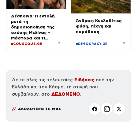
Δέσποινα: Η εντολή
Άνδρος: Κυκλαδίτικη
μετά τη
φύση, τέχνη και
δημοσιοποίηση της
παράδοση
σχέσης Μελίνας –
Μάστορα και τι
ζήτησε από την κόρη
↗
↗
COUSCOUS.GR
DIMOCRACY.GR
της
Ειδήσεις
Δείτε όλες τις τελευταίες
από την
Ελλάδα και τον Κόσμο, τη στιγμή που
ΔΕΔΟΜΕΝΟ
συμβαίνουν, στο
.
ΑΚΟΛΟΥΘΗΣΤΕ ΜΑΣ