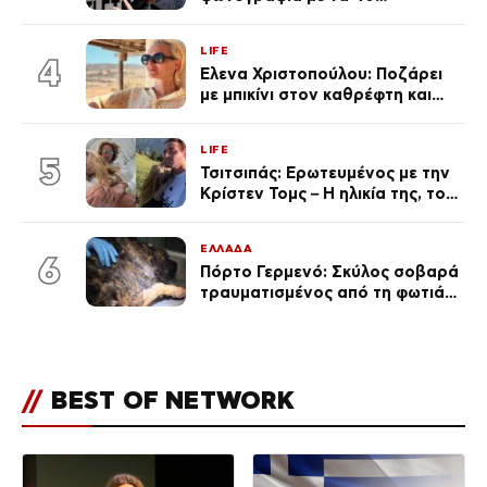
πανάκριβα αυτοκίνητα στο
γκαράζ του ξεπέρασε τα 20,7
LIFE
εκ. likes
4
Έλενα Χριστοπούλου: Ποζάρει
με μπικίνι στον καθρέφτη και
εντυπωσιάζει – «Χάνουμε
τουλάχιστον 25 κιλά η
LIFE
καθεμία…» (Βίντεο)
5
Τσιτσιπάς: Ερωτευμένος με την
Κρίστεν Τομς – Η ηλικία της, το
άγνωστο παρελθόν της και το
μεγάλο της πάθος
ΕΛΛΑΔΑ
6
Πόρτο Γερμενό: Σκύλος σοβαρά
τραυματισμένος από τη φωτιά
επέστρεψε στο σπίτι που τον
φρόντιζαν
//
BEST OF NETWORK