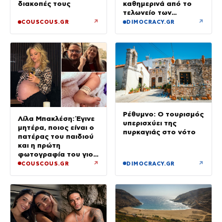
καθημερινά από το
διακοπές τους
τελωνείο των
Ευζώνων
↗
↗
COUSCOUS.GR
DIMOCRACY.GR
Ρέθυμνο: Ο τουρισμός
Λίλα Μπακλέση: Έγινε
υπερισχύει της
μητέρα, ποιος είναι ο
πυρκαγιάς στο νότο
πατέρας του παιδιού
και η πρώτη
φωτογραφία του γιου
τους
↗
↗
COUSCOUS.GR
DIMOCRACY.GR