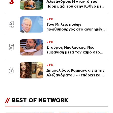
3
Αλεξάνδρου: Η νταντά του
Πάρη μαζί του στην Κύθνο με
τον μικρό και την Ελληνίδου
(Φωτογραφίες)
LIFE
4
Τόνι Μπλερ: πρώην
πρωθυπουργός στο αγαπημένο
του Πόρτο Χέλι
LIFE
5
Σταύρος Μπαλάσκας: Νέα
εμφάνιση μετά τον χαμό στο
«Πρωινό» (Φωτογραφία)
LIFE
6
Δημουλίδου: Καμπανάκι για την
Αλεξανδράτου – «Υπάρχει και
ένα μικρό παιδί πίσω που
χρειάζεται τη μάνα του»
//
BEST OF NETWORK