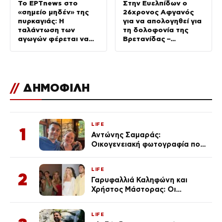
Το ΕΡΤnews στο
Στην Ευελπίδων ο
«σημείο μηδέν» της
26χρονος Αφγανός
πυρκαγιάς: Η
για να απολογηθεί για
ταλάντωση των
τη δολοφονία της
αγωγών φέρεται να
Βρετανίδας –
προκάλεσε σπινθήρες
Καλοκαίρι Μαζί –
που ευθύνονται για τη
06/08/2026
φωτιά
//
ΔΗΜΟΦΙΛΗ
LIFE
1
Αντώνης Σαμαράς:
Οικογενειακή φωτογραφία που
ανάρτησε ο γιος του λίγο πριν
από την επέτειο θανάτου της
LIFE
Λένας
2
Γαρυφαλλιά Καληφώνη και
Χρήστος Μάστορας: Οι
χωριστές διακοπές και η
επέτειος που φέτος πέρασε
LIFE
απαρατήρητη