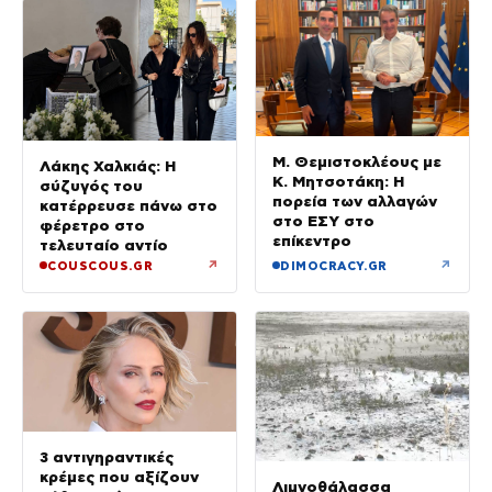
Μ. Θεμιστοκλέους με
Λάκης Χαλκιάς: Η
Κ. Μητσοτάκη: Η
σύζυγός του
πορεία των αλλαγών
κατέρρευσε πάνω στο
στο ΕΣΥ στο
φέρετρο στο
επίκεντρο
τελευταίο αντίο
↗
↗
COUSCOUS.GR
DIMOCRACY.GR
3 αντιγηραντικές
κρέμες που αξίζουν
Λιμνοθάλασσα