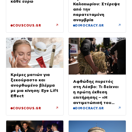
κάθε ευρώ
Καλοχωρίου: Στέρεψε
από την
παρατεταμένη
ανομβρία
↗
↗
COUSCOUS.GR
DIMOCRACY.GR
Κρέμες ματιών για
ξεκούραστο και
Αφθώδης πυρετός
ανορθωμένο βλέμμα
στη Λέσβο: Τι δείχνει
με μια κίνηση: Eye Lift
η πρώτη έκθεση
Effect
επιτήρησης – «Η
αντιμετώπισή του
απαιτεί συνεργασία
↗
↗
COUSCOUS.GR
DIMOCRACY.GR
και επιστήμη»