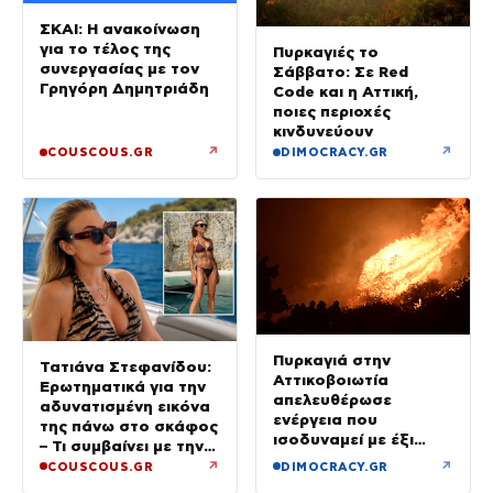
ΣΚΑΙ: Η ανακοίνωση
για το τέλος της
Πυρκαγιές το
συνεργασίας με τον
Σάββατο: Σε Red
Γρηγόρη Δημητριάδη
Code και η Αττική,
ποιες περιοχές
κινδυνεύουν
↗
↗
COUSCOUS.GR
DIMOCRACY.GR
Πυρκαγιά στην
Τατιάνα Στεφανίδου:
Αττικοβοιωτία
Ερωτηματικά για την
απελευθέρωσε
αδυνατισμένη εικόνα
ενέργεια που
της πάνω στο σκάφος
ισοδυναμεί με έξι
– Τι συμβαίνει με την
βόμβες Χιροσίμα
υγεία της;
↗
↗
COUSCOUS.GR
DIMOCRACY.GR