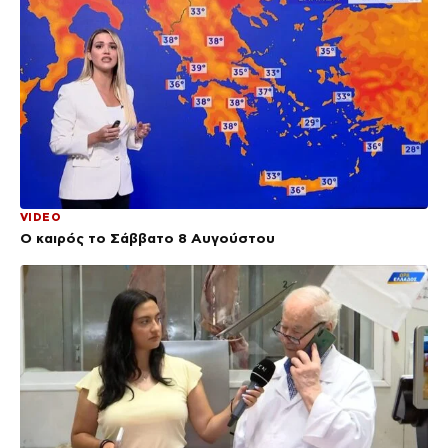
VIDEO
Ο καιρός το Σάββατο 8 Αυγούστου