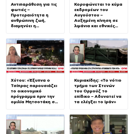
Αντιπαράθεση για τις
Κορυφώνεται το κύμα
φωτιές –
εκδρομέων του
Προτεραιότητα η
Αυγούστου –
ανθρώπινη ζωή,
Αυξημένη κίνηση σε
διαμηνύει η
λιμάνια και εθνικές
κυβέρνηση
οδούς
Xύτου: «Έξυπνα ο
Κυριακίδης: «Το νότιο
Τσίπρας παρουσιάζει
τμήμα των Στενών
το οικονομικό
του Ορμούζ το
πρόγραμμα πριν την
επίδικο – Αδυνατεί να
ομιλία Μητσοτάκη στη
τα ελέγξει το Ιράν»
ΔΕΘ»