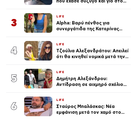
που έχασε σύζυγο και γιο στο
τροχαίο λέει «Τα έχασα όλα, κάτι
με τράβαγε στην καρδιά μου»
LIFE
3
Alpha: Βαρύ πένθος για
συνεργάτιδα της Κατερίνας
Καινούργιου – «Κουράστηκες
πολύ… Απόψε είσαι στα χέρια
LIFE
του Θεού»
4
Τζούλια Αλεξανδράτου: Απειλεί
ότι θα κινηθεί νομικά μετά την
ανάρτηση της Δημουλίδου
LIFE
5
Δημήτρη Αλεξάνδρου:
Αντίδραση σε αιχμηρό σχόλιο
για την Τούνη με αφορμή το
μεγάλωμα του Πάρη
LIFE
6
Σταύρος Μπαλάσκας: Νέα
εμφάνιση μετά τον χαμό στο
«Πρωινό» (Φωτογραφία)