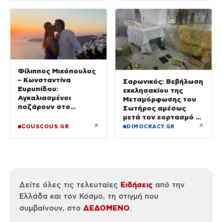
Φίλιππος Μιχόπουλος
– Κωνσταντίνα
Σαρωνικός: Βεβήλωση
Ευρυπίδου:
εκκλησακίου της
Αγκαλιασμένοι
Μεταμόρφωσης του
ποζάρουν στο
Σωτήρος αμέσως
ηλιοβασίλεμα της
μετά τον εορτασμό –
Σαντορίνης
Έσπασαν εικόνες στην
↗
↗
COUSCOUS.GR
DIMOCRACY.GR
Αγία Τράπεζα
Ειδήσεις
Δείτε όλες τις τελευταίες
από την
Ελλάδα και τον Κόσμο, τη στιγμή που
ΔΕΔΟΜΕΝΟ
συμβαίνουν, στο
.