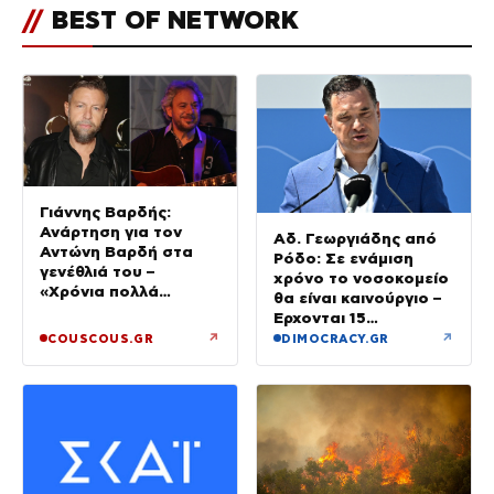
//
BEST OF NETWORK
Γιάννης Βαρδής:
Ανάρτηση για τον
Αδ. Γεωργιάδης από
Αντώνη Βαρδή στα
Ρόδο: Σε ενάμιση
γενέθλιά του –
χρόνο το νοσοκομείο
«Χρόνια πολλά
θα είναι καινούργιο –
μπαμπά»
Έρχονται 15
νοσηλευτές και
↗
↗
COUSCOUS.GR
DIMOCRACY.GR
ενισχύεται το
Ακτινολογικό