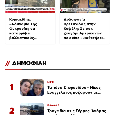
Κυριακίδης:
Δολοφονία
«Αδυναμία της
Βρετανίδας στην
Ουκρανίας να
Κυψέλη: Σε σοκ
καταρρίψει
ζευγάρι Αμερικανών
βαλλιστικούς
που είχε «υιοθετήσει»
πυραύλους από την
τον Αφγανό
Ρωσία»
//
ΔΗΜΟΦΙΛΗ
LIFE
1
Τατιάνα Στεφανίδου – Νίκος
Ευαγγελάτος ποζάρουν με
μαγιό σε παραλία στην
Κεφαλονιά
ΕΛΛΑΔΑ
2
Τραγωδία στις Σέρρες: Άνδρας