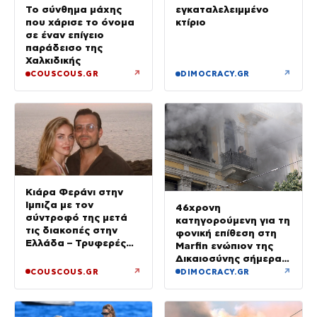
εγκαταλελειμμένο
Το σύνθημα μάχης
κτίριο
που χάρισε το όνομα
σε έναν επίγειο
παράδεισο της
Χαλκιδικής
↗
↗
COUSCOUS.GR
DIMOCRACY.GR
Κιάρα Φεράνι στην
Ίμπιζα με τον
46χρονη
σύντροφό της μετά
κατηγορούμενη για τη
τις διακοπές στην
φονική επίθεση στη
Ελλάδα – Τρυφερές
Marfin ενώπιον της
στιγμές στην παραλία
Δικαιοσύνης σήμερα –
Τα στοιχεία που την
↗
↗
COUSCOUS.GR
DIMOCRACY.GR
«πρόδωσαν» και οι
ρόλοι