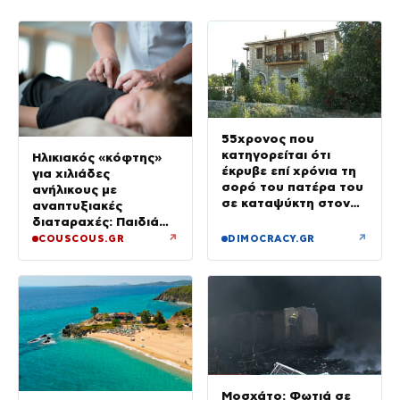
55χρονος που
κατηγορείται ότι
Ηλικιακός «κόφτης»
έκρυβε επί χρόνια τη
για χιλιάδες
σορό του πατέρα του
ανήλικους με
σε καταψύκτη στον
αναπτυξιακές
ανακριτή – Τα πρώτα
διαταραχές: Παιδιά
του λόγια στους
ενός κατώτερου θεού
↗
↗
COUSCOUS.GR
DIMOCRACY.GR
αστυνομικούς
Μοσχάτο: Φωτιά σε