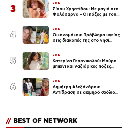
LIFE
3
Σίσσυ Χρηστίδου: Με μαγιό στα
Φαλάσαρνα – Οι πόζες με τους
διάσημους φίλους της
(φωτογραφίες & βίντεο)
LIFE
4
Οικονομάκου: Πρόβλημα υγείας
στις διακοπές της στο νησί
Μπόρα Μπόρα – «Έσκασε όλη η
κούραση του χειμώνα»
LIFE
5
Κατερίνα Γερονικολού: Μαύρο
μπικίνι και ναζιάρικες πόζες
(φωτογραφίες)
LIFE
6
Δημήτρη Αλεξάνδρου:
Αντίδραση σε αιχμηρό σχόλιο
για την Τούνη με αφορμή το
μεγάλωμα του Πάρη
//
BEST OF NETWORK