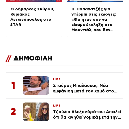
Ο Δήμαρχος Σκύρου,
Π. Παπαχατζής για
Κυριάκος
ντέρμπι στις εκλογές:
Αντωνόπουλος στο
«Θα ήταν σαν να
STAR
είχαμε έκπληξη στο
Μουντιάλ, που δεν
είχαμε»
//
ΔΗΜΟΦΙΛΗ
LIFE
1
Σταύρος Μπαλάσκας: Νέα
εμφάνιση μετά τον χαμό στο
«Πρωινό» (Φωτογραφία)
LIFE
2
Τζούλια Αλεξανδράτου: Απειλεί
ότι θα κινηθεί νομικά μετά την
ανάρτηση της Δημουλίδου