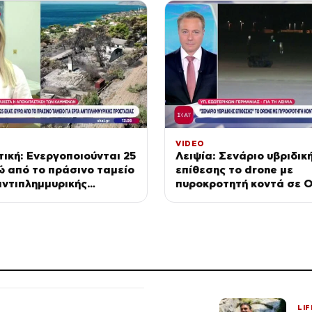
VIDEO
τική: Ενεργοποιούνται 25
Λειψία: Σενάριο υβριδικ
ώ από το πράσινο ταμείο
επίθεσης το drone με
αντιπλημμυρικής
πυροκροτητή κοντά σε 
ας
αεροσκάφος
LIF