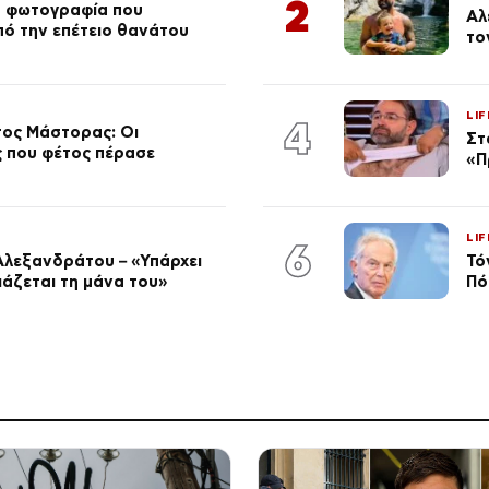
2
ή φωτογραφία που
Αλ
από την επέτειο θανάτου
το
LIF
4
τος Μάστορας: Οι
Στ
ος που φέτος πέρασε
«Π
LIF
6
Αλεξανδράτου – «Υπάρχει
Τό
ειάζεται τη μάνα του»
Πό