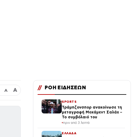
//
ΡΟΗ ΕΙΔΗΣΕΩΝ
Α
Α
SPORTS
Τράμπζονσπορ ανακοίνωσε τη
μεταγραφή Μοχάμεντ Σαλάχ –
Το συμβόλαιό του
πριν από 3 λεπτά
ΕΛΛΑΔΑ