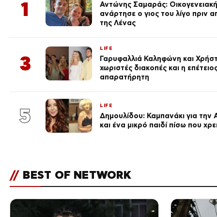
1
Αντώνης Σαμαράς: Οικογενειακ
ανάρτησε ο γιος του λίγο πριν 
της Λένας
LIFE
3
Γαρυφαλλιά Καληφώνη και Χρήσ
χωριστές διακοπές και η επέτει
απαρατήρητη
LIFE
5
Δημουλίδου: Καμπανάκι για την 
και ένα μικρό παιδί πίσω που χρ
//
BEST OF NETWORK