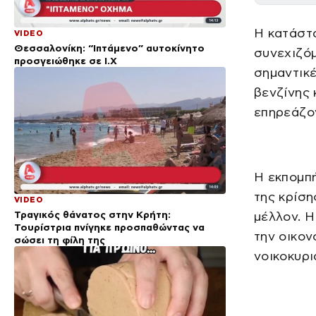
Η κατάστ
VIDEO
Θεσσαλονίκη: “Ιπτάμενο” αυτοκίνητο
συνεχιζόμ
προσγειώθηκε σε Ι.Χ
σημαντικέ
βενζίνης 
επηρεάζον
Η εκπομπή
της κρίση
VIDEO
Τραγικός θάνατος στην Κρήτη:
μέλλον. Η
Τουρίστρια πνίγηκε προσπαθώντας να
την οικον
σώσει τη φίλη της
νοικοκυριά