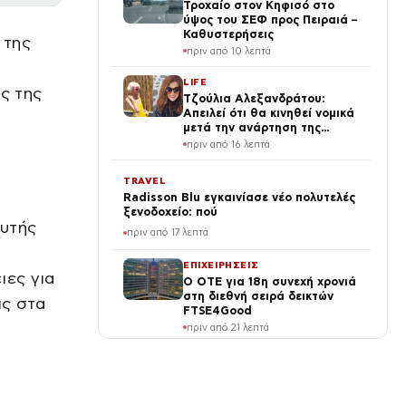
Τροχαίο στον Κηφισό στο
ύψος του ΣΕΦ προς Πειραιά –
Καθυστερήσεις
 της
πριν από 10 λεπτά
LIFE
ές της
Τζούλια Αλεξανδράτου:
Απειλεί ότι θα κινηθεί νομικά
μετά την ανάρτηση της
Δημουλίδου
πριν από 16 λεπτά
TRAVEL
Radisson Blu εγκαινίασε νέο πολυτελές
ξενοδοχείο: πού
αυτής
πριν από 17 λεπτά
ΕΠΙΧΕΙΡΗΣΕΙΣ
ιες για
Ο ΟΤΕ για 18η συνεχή χρονιά
στη διεθνή σειρά δεικτών
ις στα
FTSE4Good
πριν από 21 λεπτά
SPORTS
Super Cup: 3.000 εισιτήρια
από τους φίλους του ΟΦΗ για
το ματς τίτλου με την ΑΕΚ