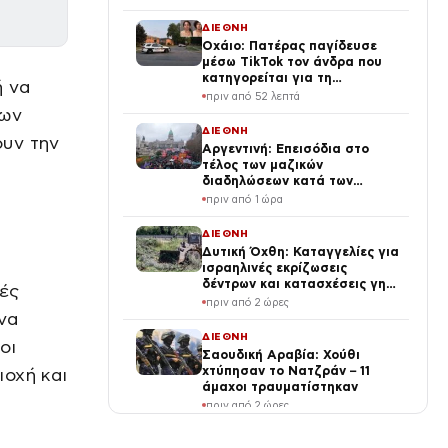
κρίσης στη Μέση Ανατολή
ΔΙΕΘΝΗ
Οχάιο: Πατέρας παγίδευσε
μέσω TikTok τον άνδρα που
κατηγορείται για τη
ή να
σεξουαλική κακοποίηση της
πριν από 52 λεπτά
κόρης του και τον
των
πυροβόλησε
ΔΙΕΘΝΗ
ουν την
Αργεντινή: Επεισόδια στο
τέλος των μαζικών
διαδηλώσεων κατά των
μεταρρυθμίσεων Μιλέι, βίντεο
πριν από 1 ώρα
ΔΙΕΘΝΗ
Δυτική Όχθη: Καταγγελίες για
ισραηλινές εκρίζωσεις
δέντρων και κατασχέσεις γης
κές
στην Τζενίν
πριν από 2 ώρες
να
ΔΙΕΘΝΗ
οι
Σαουδική Αραβία: Χούθι
χτύπησαν το Νατζράν – 11
οχή και
άμαχοι τραυματίστηκαν
πριν από 2 ώρες
ΔΙΕΘΝΗ