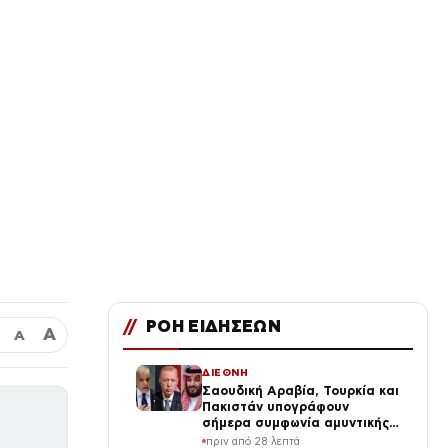
//
ΡΟΗ ΕΙΔΗΣΕΩΝ
Α
Α
ΔΙΕΘΝΗ
Σαουδική Αραβία, Τουρκία και
Πακιστάν υπογράφουν
σήμερα συμφωνία αμυντικής
συνεργασίας εν μέσω της
πριν από 28 λεπτά