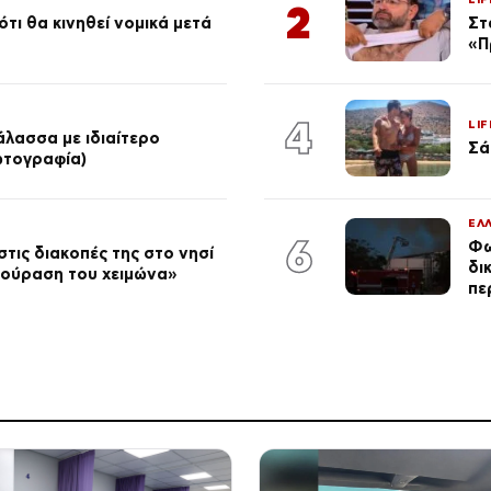
2
τι θα κινηθεί νομικά μετά
Στ
«Π
4
LIF
λασσα με ιδιαίτερο
Σά
φωτογραφία)
ΕΛ
6
Φω
τις διακοπές της στο νησί
δι
κούραση του χειμώνα»
πε