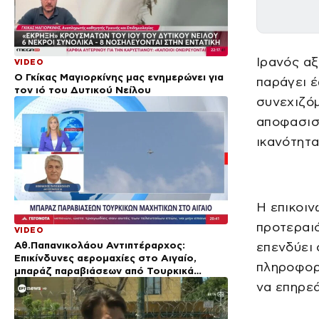
Ιρανός αξ
VIDEO
Ο Γκίκας Μαγιορκίνης μας ενημερώνει για
παράγει έ
τον ιό του Δυτικού Νείλου
συνεχιζό
αποφασιστ
ικανότητα
Η επικοιν
προτεραιό
VIDEO
Αθ.Παπανικολάου Αντιπτέραρχος:
επενδύει 
Επικίνδυνες αερομαχίες στο Αιγαίο,
πληροφορί
μπαράζ παραβιάσεων από Τουρκικά
μαχητικά
να επηρεά