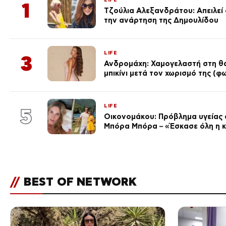
1
Τζούλια Αλεξανδράτου: Απειλεί ό
την ανάρτηση της Δημουλίδου
LIFE
3
Ανδρομάχη: Χαμογελαστή στη θά
μπικίνι μετά τον χωρισμό της (
LIFE
5
Οικονομάκου: Πρόβλημα υγείας σ
Μπόρα Μπόρα – «Έσκασε όλη η 
//
BEST OF NETWORK