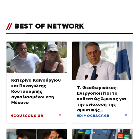
τους followers της
(φωτογραφία)
//
BEST OF NETWORK
Κατερίνα Καινούργιου
και Παναγιώτης
Τ. Θεοδωρικάκος:
Κουτσουμπής
Ενεργοποιείται το
αγκαλιασμένοι στη
καθεστώς Άμυνας για
Μύκονο
την ενίσχυση της
αμυντικής
βιομηχανίας
↗
↗
COUSCOUS.GR
DIMOCRACY.GR