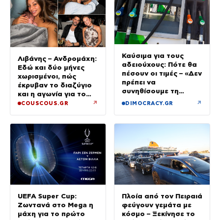
Καύσιμα για τους
Λιβάνης – Ανδρομάχη:
αδειούχους: Πότε θα
Εδώ και δύο μήνες
πέσουν οι τιμές – «Δεν
χωρισμένοι, πώς
πρέπει να
έκρυβαν το διαζύγιο
συνηθίσουμε τη
και η αγωνία για το
βενζίνη στα 2 ευρώ»
παιδί
↗
↗
COUSCOUS.GR
DIMOCRACY.GR
UEFA Super Cup:
Πλοία από τον Πειραιά
Ζωντανά στο Mega η
φεύγουν γεμάτα με
μάχη για το πρώτο
κόσμο – Ξεκίνησε το