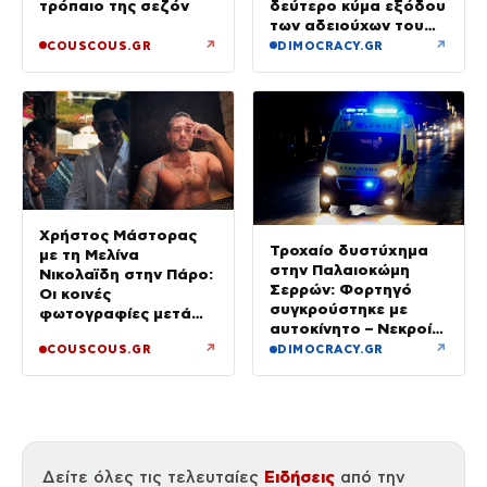
τρόπαιο της σεζόν
δεύτερο κύμα εξόδου
των αδειούχων του
Αυγούστου
↗
↗
COUSCOUS.GR
DIMOCRACY.GR
Χρήστος Μάστορας
Τροχαίο δυστύχημα
με τη Μελίνα
στην Παλαιοκώμη
Νικολαϊδη στην Πάρο:
Σερρών: Φορτηγό
Οι κοινές
συγκρούστηκε με
φωτογραφίες μετά
αυτοκίνητο – Νεκροί
τον χωρισμό του και
οι επιβάτες του ΙΧ
↗
↗
COUSCOUS.GR
DIMOCRACY.GR
τη Γαρυφαλιά
Ειδήσεις
Δείτε όλες τις τελευταίες
από την