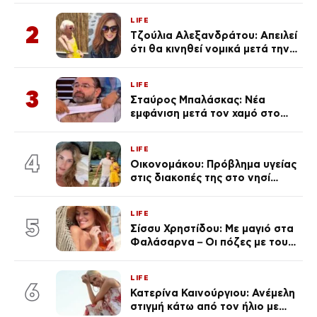
μεγάλωμα του Πάρη
LIFE
2
Τζούλια Αλεξανδράτου: Απειλεί
ότι θα κινηθεί νομικά μετά την
ανάρτηση της Δημουλίδου
LIFE
3
Σταύρος Μπαλάσκας: Νέα
εμφάνιση μετά τον χαμό στο
«Πρωινό» (Φωτογραφία)
LIFE
4
Οικονομάκου: Πρόβλημα υγείας
στις διακοπές της στο νησί
Μπόρα Μπόρα – «Έσκασε όλη η
κούραση του χειμώνα»
LIFE
5
Σίσσυ Χρηστίδου: Με μαγιό στα
Φαλάσαρνα – Οι πόζες με τους
διάσημους φίλους της
(φωτογραφίες & βίντεο)
LIFE
6
Κατερίνα Καινούργιου: Ανέμελη
στιγμή κάτω από τον ήλιο με