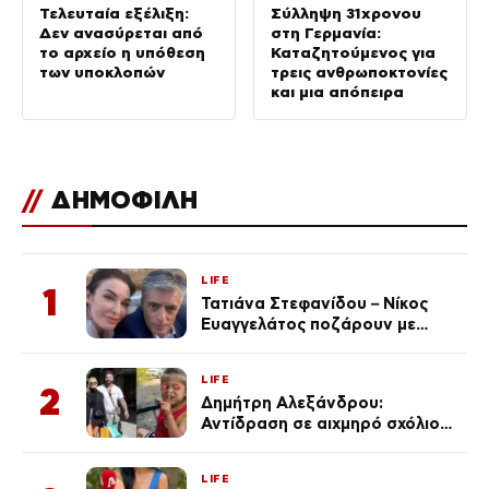
Τελευταία εξέλιξη:
Σύλληψη 31χρονου
Δεν ανασύρεται από
στη Γερμανία:
το αρχείο η υπόθεση
Καταζητούμενος για
των υποκλοπών
τρεις ανθρωποκτονίες
και μια απόπειρα
//
ΔΗΜΟΦΙΛΗ
LIFE
1
Τατιάνα Στεφανίδου – Νίκος
Ευαγγελάτος ποζάρουν με
μαγιό σε παραλία στην
Κεφαλονιά
LIFE
2
Δημήτρη Αλεξάνδρου:
Αντίδραση σε αιχμηρό σχόλιο
για την Τούνη με αφορμή το
μεγάλωμα του Πάρη
LIFE