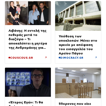
Λιβάνης: Η εντολή της
πεθεράς μετά το
Υπόθεση των
διαζύγιο – Τι
υποκλοπών: Μένει στο
αποκαλύπτει η μητέρα
αρχείο με απόφαση
της Ανδρομάχης για
του εισαγγελέα του
το 2 ετών μωρό τους
Αρείου Πάγου
↗
↗
COUSCOUS.GR
DIMOCRACY.GR
«Έτερος Εγώ»: Τι θα
55χρονος που είχε