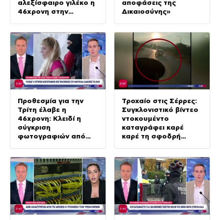
αλεξίσφαιρο γιλέκο η
αποφάσεις της
46χρονη στην
Δικαιοσύνης»
ανακρίτρια
Προθεσμία για την
Τροχαίο στις Σέρρες:
Τρίτη έλαβε η
Συγκλονιστικό βίντεο
46χρονη: Κλειδί η
ντοκουμέντο
σύγκριση
καταγράφει καρέ
φωτογραφιών από
καρέ τη σφοδρή
την επίθεση στη
σύγκρουση
Marfin & διακοπές το
2009