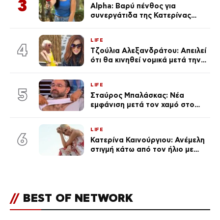
3
Alpha: Βαρύ πένθος για
συνεργάτιδα της Κατερίνας
Καινούργιου – «Κουράστηκες
πολύ… Απόψε είσαι στα χέρια
LIFE
του Θεού»
4
Τζούλια Αλεξανδράτου: Απειλεί
ότι θα κινηθεί νομικά μετά την
ανάρτηση της Δημουλίδου
LIFE
5
Σταύρος Μπαλάσκας: Νέα
εμφάνιση μετά τον χαμό στο
«Πρωινό» (Φωτογραφία)
LIFE
6
Κατερίνα Καινούργιου: Ανέμελη
στιγμή κάτω από τον ήλιο με
τους followers της
(φωτογραφία)
//
BEST OF NETWORK