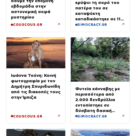
δούμε την επόμενη
κρύψει τη σορό του
εβδομάδα στην
πατέρα του σε
αστυνομική σειρά
καταψύκτη
μυστηρίου
καταδικάστηκε σε 11
μήνες με αναστολή
↗
↗
COUSCOUS.GR
DIMOCRACY.GR
Ιωάννα Τούνη: Κοινή
φωτογραφία με τον
Δημήτρη Σπυριδωνίδη
Φυτεία κάνναβης με
από τις διακοπές τους
περισσότερα από
στην Ίμπιζα
2.000 δενδρύλλια
εντοπίστηκε σε
δύσβατη δασική
περιοχή στη Φθιώτιδα
↗
↗
COUSCOUS.GR
DIMOCRACY.GR