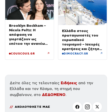
Brooklyn Beckham –
Nicola Peltz: Η
Ελλάδα στους
απόφαση να
πρωταγωνιστές του
γιορτάζουν ως
ευρωπαϊκού
επέτειο την ανανέωση
τουρισμού – Ισχυρές
των όρκων τους –
κρατήσεις και ζήτηση
«Είχε καταλήξει να
πέρα από το
↗
↗
COUSCOUS.GR
DIMOCRACY.GR
κλαίει»
καλοκαίρι
Ειδήσεις
Δείτε όλες τις τελευταίες
από την
Ελλάδα και τον Κόσμο, τη στιγμή που
ΔΕΔΟΜΕΝΟ
συμβαίνουν, στο
.
ΑΚΟΛΟΥΘΗΣΤΕ ΜΑΣ