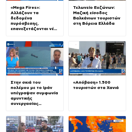
«Mega Fires»:
Τελωνείο Ευζώνων:
Αλλάζουν τα
Μαζική είσοδος
δεδομένα
Βαλκάνιων τουριστών
πυρόσβεσης,
στη Βόρεια Ελλάδα
επανεξετάζονται νέοι
τρόποι πρόληψης
Στην σκιά του
«Απόβαση» 1.500
πολέμου με το Ιράν
τουριστών στα Χανιά
υπέγραψαν συμφωνία
αμυντικής
συνεργασίας
Σαουδικη Αραβία –
Πακιστάν – Τουρκία