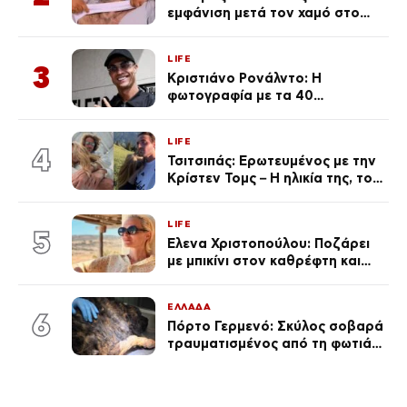
εμφάνιση μετά τον χαμό στο
«Πρωινό» (Φωτογραφία)
LIFE
3
Κριστιάνο Ρονάλντο: Η
φωτογραφία με τα 40
πανάκριβα αυτοκίνητα στο
γκαράζ του ξεπέρασε τα 20,7
LIFE
εκ. likes
4
Τσιτσιπάς: Ερωτευμένος με την
Κρίστεν Τομς – Η ηλικία της, το
άγνωστο παρελθόν της και το
μεγάλο της πάθος
LIFE
5
Έλενα Χριστοπούλου: Ποζάρει
με μπικίνι στον καθρέφτη και
εντυπωσιάζει – «Χάνουμε
τουλάχιστον 25 κιλά η
ΕΛΛΑΔΑ
καθεμία…» (Βίντεο)
6
Πόρτο Γερμενό: Σκύλος σοβαρά
τραυματισμένος από τη φωτιά
επέστρεψε στο σπίτι που τον
φρόντιζαν