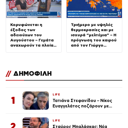
Κορυφώνεται η
Τριήμερο με υψηλές
έξοδος των
θερμοκρασίες και με
αδειούχων του
ισχυρά “μελτέμια” – Η
Αυγούστου – Γεμάτα
πρόγνωση του καιρού
αναχωρούν τα πλοία
από τον Γιώργο
από τα λιμάνια
Εμμανουήλ
//
ΔΗΜΟΦΙΛΗ
LIFE
1
Τατιάνα Στεφανίδου – Νίκος
Ευαγγελάτος ποζάρουν με
μαγιό σε παραλία στην
Κεφαλονιά
LIFE
2
Σταύρος Μπαλάσκας: Νέα