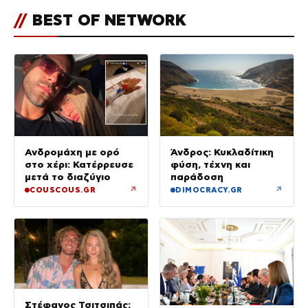
//
BEST OF NETWORK
Ανδρομάχη με ορό
Άνδρος: Κυκλαδίτικη
στο χέρι: Κατέρρευσε
φύση, τέχνη και
μετά το διαζύγιο
παράδοση
↗
↗
COUSCOUS.GR
DIMOCRACY.GR
Στέφανος Τσιτσιπάς: