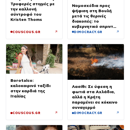
Τρυφερές στιγμές με
Νομοσχέδια προς
την καλλονή
ψήφιση στη Βουλή
σύντροφό του
μετά τις θερινές
Kristen Thoms
διακοπές: το
κυβερνητικό σπριντ
μετά τον
↗
↗
COUSCOUS.GR
DIMOCRACY.GR
Δεκαπενταύγουστο
Borotalco:
καλοκαιρινό ταξίδι
Λασίθι: Σε ύφεση η
στην καρδιά της
φωτιά στα Αχλάδια,
Ιταλίας
αλλά η Κρήτη
παραμένει σε κόκκινο
συναγερμό
↗
↗
COUSCOUS.GR
DIMOCRACY.GR