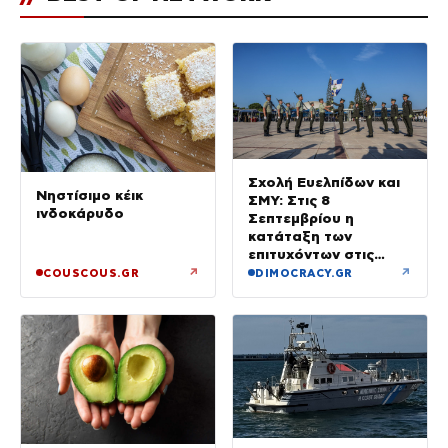
Σχολή Ευελπίδων και
Νηστίσιμο κέικ
ΣΜΥ: Στις 8
ινδοκάρυδο
Σεπτεμβρίου η
κατάταξη των
επιτυχόντων στις
Στρατιωτικές Σχολές
↗
↗
COUSCOUS.GR
DIMOCRACY.GR