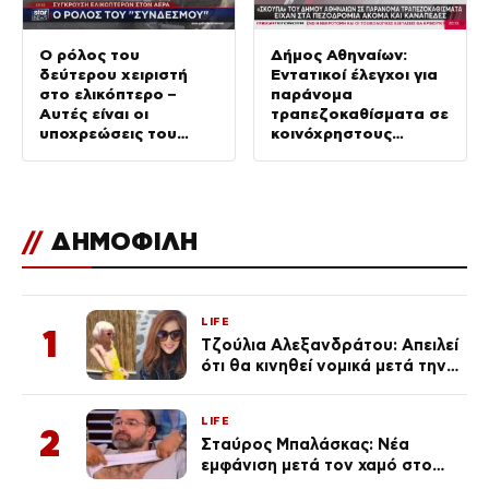
Ο ρόλος του
Δήμος Αθηναίων:
δεύτερου χειριστή
Εντατικοί έλεγχοι για
στο ελικόπτερο –
παράνομα
Αυτές είναι οι
τραπεζοκαθίσματα σε
υποχρεώσεις του
κοινόχρηστους
“χειριστή”
χώρους –
Απομακρύνθηκαν
πάνω από 240
//
ΔΗΜΟΦΙΛΗ
LIFE
1
Τζούλια Αλεξανδράτου: Απειλεί
ότι θα κινηθεί νομικά μετά την
ανάρτηση της Δημουλίδου
LIFE
2
Σταύρος Μπαλάσκας: Νέα
εμφάνιση μετά τον χαμό στο
«Πρωινό» (Φωτογραφία)