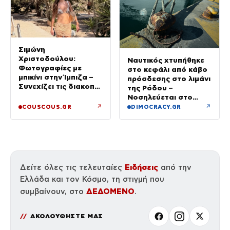
Σιμώνη
Χριστοδούλου:
Ναυτικός χτυπήθηκε
Φωτογραφίες με
στο κεφάλι από κάβο
μπικίνι στην Ίμπιζα –
πρόσδεσης στο λιμάνι
Συνεχίζει τις διακοπές
της Ρόδου –
της με τον σύζυγό
Νοσηλεύεται στο
της, Αντρέα Γεωργίου
νοσοκομείο
↗
↗
COUSCOUS.GR
DIMOCRACY.GR
Ειδήσεις
Δείτε όλες τις τελευταίες
από την
Ελλάδα και τον Κόσμο, τη στιγμή που
ΔΕΔΟΜΕΝΟ
συμβαίνουν, στο
.
ΑΚΟΛΟΥΘΗΣΤΕ ΜΑΣ