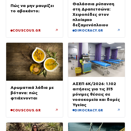
Θαλάσσια ρύπανση
Πώς να μην μαυρίζει
στη Δραπετσώνα:
το αβοκάντο;
Χειροπέδες στον
πλοίαρχο
δεξαμενόπλοιου
↗
↗
COUSCOUS.GR
DIMOCRACY.GR
ΑΣΕΠ 6Κ/2026: 1.102
Αρωματικά λάδια με
αιτήσεις για τις 315
βότανα: πώς
μόνιμες θέσεις σε
φτιάχνονται
νοσοκομεία και δομές
Υγείας
↗
↗
COUSCOUS.GR
DIMOCRACY.GR