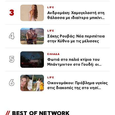
LIFE
3
Ανδρομάχη: Χαμογελαστή στη
θάλασσα με ιδιαίτερο μπικίνι
μετά τον χωρισμό της
(φωτογραφία)
LIFE
4
Σάκης Ρουβάς: Νέα περιπέτεια
στην Κύθνο με τις μέλισσες
ΕΛΛΑΔΑ
5
Φωτιά στο παλιό κτίριο του
Μπάντμιντον στο Γουδή: οι
δικηγόροι των κατηγορουμένων
λένε «Η δικογραφία περιέχει
LIFE
πλήθος ελλείψεων και σοβαρών
6
Οικονομάκου: Πρόβλημα υγείας
κενών»
στις διακοπές της στο νησί
Μπόρα Μπόρα – «Έσκασε όλη η
κούραση του χειμώνα»
//
BEST OF NETWORK