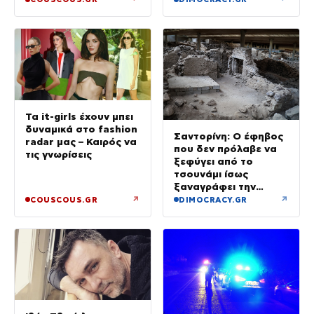
Μάλαγα»
Τα it-girls έχουν μπει
δυναμικά στο fashion
Σαντορίνη: Ο έφηβος
radar μας – Καιρός να
που δεν πρόλαβε να
τις γνωρίσεις
ξεφύγει από το
τσουνάμι ίσως
ξαναγράφει την
ιστορία της μινωικής
↗
↗
COUSCOUS.GR
DIMOCRACY.GR
καταστροφής