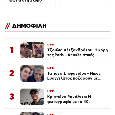
φωτιά στη Σκύρο
//
ΔΗΜΟΦΙΛΗ
LIFE
1
Τζούλια Αλεξανδράτου: Η κόρη
της Paris – Αποκλειστικές
φωτογραφίες
LIFE
2
Τατιάνα Στεφανίδου – Νίκος
Ευαγγελάτος ποζάρουν με
μαγιό σε παραλία στην
Κεφαλονιά
LIFE
3
Κριστιάνο Ρονάλντο: Η
φωτογραφία με τα 40
πανάκριβα αυτοκίνητα στο
γκαράζ του ξεπέρασε τα 20,7
LIFE