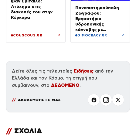
Ιβάν Σβιτάιλο:
Ατύχημα στις
Πανεπιστημιούπολη
διακοπές του στην
Ζωγράφου:
Κέρκυρα
Εργαστήρια
υδροπονικής
κάνναβης με
προσδοκώμενο
↗
↗
COUSCOUS.GR
DIMOCRACY.GR
όφελος άνω των
90.000 ευρώ –
Χειροπέδες σε τρία
άτομα
Ειδήσεις
Δείτε όλες τις τελευταίες
από την
Ελλάδα και τον Κόσμο, τη στιγμή που
ΔΕΔΟΜΕΝΟ
συμβαίνουν, στο
.
ΑΚΟΛΟΥΘΗΣΤΕ ΜΑΣ
//
ΣΧΟΛΙΑ