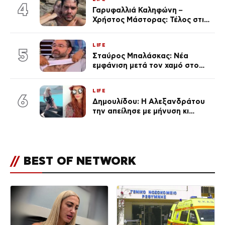
εκ. likes
4
Γαρυφαλλιά Καληφώνη –
Χρήστος Μάστορας: Τέλος στις
φήμες χωρισμού, όλη η αλήθεια
για τη σχέση τους
LIFE
5
Σταύρος Μπαλάσκας: Νέα
εμφάνιση μετά τον χαμό στο
«Πρωινό» (Φωτογραφία)
LIFE
6
Δημουλίδου: Η Αλεξανδράτου
την απείλησε με μήνυση κι
εκείνη απαντά – «Δεν σε
αναγνώρισα, όταν κατάλαβα
ποια είσαι σοκαρίστικα»
//
BEST OF NETWORK