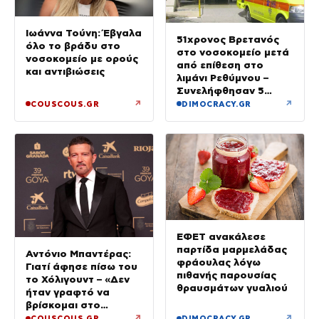
Ιωάννα Τούνη: Έβγαλα
51χρονος Βρετανός
όλο το βράδυ στο
στο νοσοκομείο μετά
νοσοκομείο με ορούς
από επίθεση στο
και αντιβιώσεις
λιμάνι Ρεθύμνου –
Συνελήφθησαν 5
άτομα
↗
↗
COUSCOUS.GR
DIMOCRACY.GR
ΕΦΕΤ ανακάλεσε
παρτίδα μαρμελάδας
Αντόνιο Μπαντέρας:
φράουλας λόγω
Γιατί άφησε πίσω του
πιθανής παρουσίας
το Χόλιγουντ – «Δεν
θραυσμάτων γυαλιού
ήταν γραφτό να
βρίσκομαι στο
Μαλιμπού, αλλά στη
↗
↗
COUSCOUS.GR
DIMOCRACY.GR