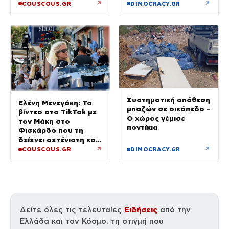
Λευκωσίας
↗
↗
COUSCOUS.GR
DIMOCRACY.GR
Συστηματική απόθεση
Ελένη Μενεγάκη: Το
μπαζών σε οικόπεδο –
βίντεο στο TikTok με
Ο χώρος γέμισε
τον Μάκη στο
ποντίκια
Φισκάρδο που τη
δείχνει αχτένιστη και
άβαφη
↗
↗
COUSCOUS.GR
DIMOCRACY.GR
Ειδήσεις
Δείτε όλες τις τελευταίες
από την
Ελλάδα και τον Κόσμο, τη στιγμή που