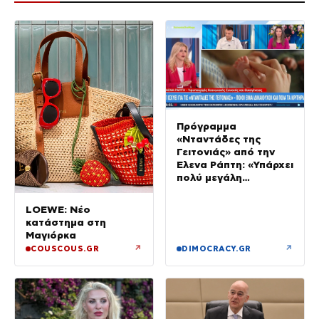
Πρόγραμμα
«Νταντάδες της
Γειτονιάς» από την
Έλενα Ράπτη: «Υπάρχει
πολύ μεγάλη
ανταπόκριση»
LOEWE: Νέο
κατάστημα στη
Μαγιόρκα
↗
↗
COUSCOUS.GR
DIMOCRACY.GR