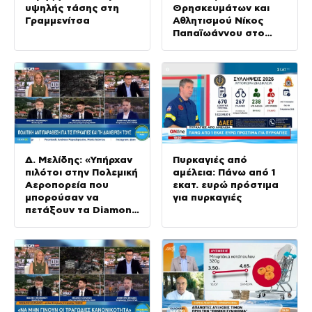
υψηλής τάσης στη
Θρησκευμάτων και
Γραμμενίτσα
Αθλητισμού Νίκος
Παπαϊωάννου στο
ΕΡΤnews
Δ. Μελίδης: «Υπήρχαν
Πυρκαγιές από
πιλότοι στην Πολεμική
αμέλεια: Πάνω από 1
Αεροπορεία που
εκατ. ευρώ πρόστιμα
μπορούσαν να
για πυρκαγιές
πετάξουν τα Diamond
αλλά δεν
αξιοποιήθηκαν»