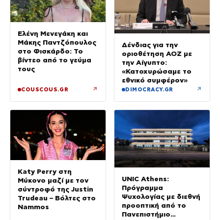
Ελένη Μενεγάκη και
Μάκης Παντζόπουλος
Δένδιας για την
στο Φισκάρδο: Το
οριοθέτηση ΑΟΖ με
βίντεο από το γεύμα
την Αίγυπτο:
τους
«Κατοχυρώσαμε το
εθνικό συμφέρον»
↗
↗
COUSCOUS.GR
DIMOCRACY.GR
Katy Perry στη
UNIC Athens:
Μύκονο μαζί με τον
Πρόγραμμα
σύντροφό της Justin
Ψυχολογίας με διεθνή
Trudeau – Βόλτες στο
προοπτική από το
Nammos
Πανεπιστήμιο