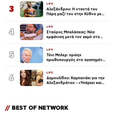
επέτειος που φέτος πέρασε
LIFE
απαρατήρητη
3
Αλεξάνδρου: Η νταντά του
Πάρη μαζί του στην Κύθνο με
τον μικρό και την Ελληνίδου
(Φωτογραφίες)
LIFE
4
Σταύρος Μπαλάσκας: Νέα
εμφάνιση μετά τον χαμό στο
«Πρωινό» (Φωτογραφία)
LIFE
5
Τόνι Μπλερ: πρώην
πρωθυπουργός στο αγαπημένο
του Πόρτο Χέλι
LIFE
6
Δημουλίδου: Καμπανάκι για την
Αλεξανδράτου – «Υπάρχει και
ένα μικρό παιδί πίσω που
χρειάζεται τη μάνα του»
//
BEST OF NETWORK