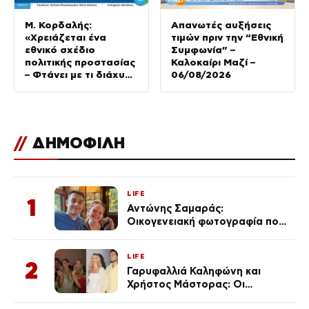
Μ. Κορδαλής:
Απανωτές αυξήσεις
«Χρειάζεται ένα
τιμών πριν την “Εθνική
εθνικό σχέδιο
Συμφωνία” –
πολιτικής προστασίας
Καλοκαίρι Μαζί –
– Φτάνει με τι διάχυση
06/08/2026
εξουσιών»
//
ΔΗΜΟΦΙΛΗ
LIFE
1
Αντώνης Σαμαράς:
Οικογενειακή φωτογραφία που
ανάρτησε ο γιος του λίγο πριν
από την επέτειο θανάτου της
LIFE
Λένας
2
Γαρυφαλλιά Καληφώνη και
Χρήστος Μάστορας: Οι
χωριστές διακοπές και η