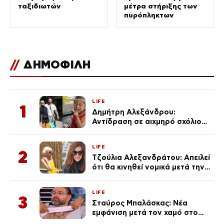
ταξιδιωτών
μέτρα στήριξης των
πυρόπληκτων
//
ΔΗΜΟΦΙΛΗ
LIFE
1
Δημήτρη Αλεξάνδρου:
Αντίδραση σε αιχμηρό σχόλιο
για την Τούνη με αφορμή το
μεγάλωμα του Πάρη
LIFE
2
Τζούλια Αλεξανδράτου: Απειλεί
ότι θα κινηθεί νομικά μετά την
ανάρτηση της Δημουλίδου
LIFE
3
Σταύρος Μπαλάσκας: Νέα
εμφάνιση μετά τον χαμό στο
«Πρωινό» (Φωτογραφία)