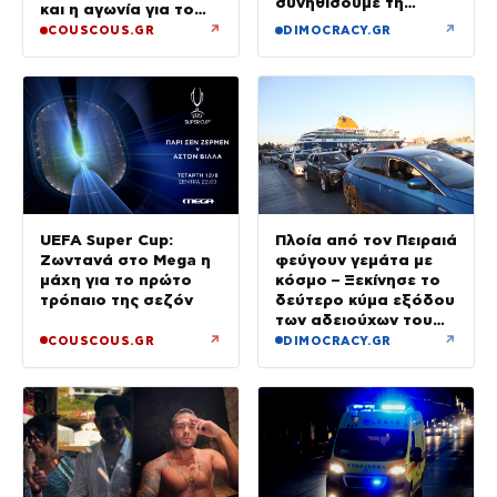
συνηθίσουμε τη
και η αγωνία για το
βενζίνη στα 2 ευρώ»
παιδί
↗
↗
COUSCOUS.GR
DIMOCRACY.GR
UEFA Super Cup:
Πλοία από τον Πειραιά
Ζωντανά στο Mega η
φεύγουν γεμάτα με
μάχη για το πρώτο
κόσμο – Ξεκίνησε το
τρόπαιο της σεζόν
δεύτερο κύμα εξόδου
των αδειούχων του
Αυγούστου
↗
↗
COUSCOUS.GR
DIMOCRACY.GR