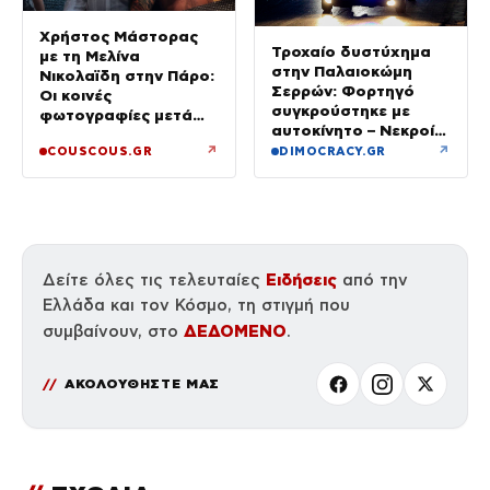
Χρήστος Μάστορας
Τροχαίο δυστύχημα
με τη Μελίνα
στην Παλαιοκώμη
Νικολαϊδη στην Πάρο:
Σερρών: Φορτηγό
Οι κοινές
συγκρούστηκε με
φωτογραφίες μετά
αυτοκίνητο – Νεκροί
τον χωρισμό του και
οι επιβάτες του ΙΧ
↗
↗
COUSCOUS.GR
DIMOCRACY.GR
τη Γαρυφαλιά
Ειδήσεις
Δείτε όλες τις τελευταίες
από την
Ελλάδα και τον Κόσμο, τη στιγμή που
ΔΕΔΟΜΕΝΟ
συμβαίνουν, στο
.
ΑΚΟΛΟΥΘΗΣΤΕ ΜΑΣ