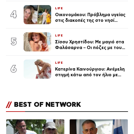
LIFE
4
Οικονομάκου: Πρόβλημα υγείας
στις διακοπές της στο νησί
Μπόρα Μπόρα – «Έσκασε όλη η
κούραση του χειμώνα»
LIFE
5
Σίσσυ Χρηστίδου: Με μαγιό στα
Φαλάσαρνα – Οι πόζες με τους
διάσημους φίλους της
(φωτογραφίες & βίντεο)
LIFE
6
Κατερίνα Καινούργιου: Ανέμελη
στιγμή κάτω από τον ήλιο με
τους followers της
(φωτογραφία)
//
BEST OF NETWORK