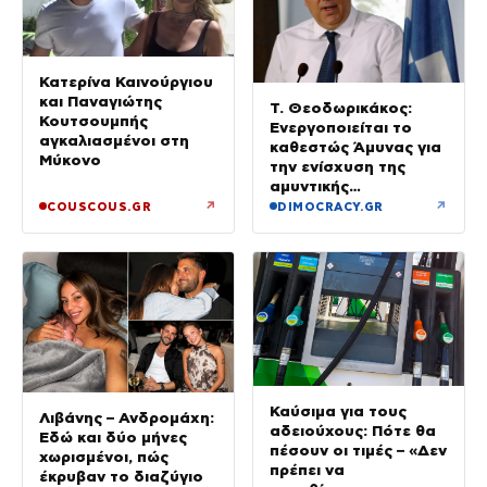
Κατερίνα Καινούργιου
και Παναγιώτης
Τ. Θεοδωρικάκος:
Κουτσουμπής
Ενεργοποιείται το
αγκαλιασμένοι στη
καθεστώς Άμυνας για
Μύκονο
την ενίσχυση της
αμυντικής
βιομηχανίας
↗
↗
COUSCOUS.GR
DIMOCRACY.GR
Καύσιμα για τους
Λιβάνης – Ανδρομάχη:
αδειούχους: Πότε θα
Εδώ και δύο μήνες
πέσουν οι τιμές – «Δεν
χωρισμένοι, πώς
πρέπει να
έκρυβαν το διαζύγιο