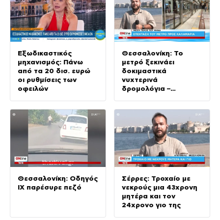
Εξωδικαστικός
Θεσσαλονίκη: Το
μηχανισμός: Πάνω
μετρό ξεκινάει
από τα 20 δισ. ευρώ
δοκιμαστικά
οι ρυθμίσεις των
νυχτερινά
οφειλών
δρομολόγια –
Αναμένεται η
επέκταση του συρμού
στην Καλαμαριά
Θεσσαλονίκη: Οδηγός
Σέρρες: Τροχαίο με
ΙΧ παρέσυρε πεζό
νεκρούς μια 43χρονη
μητέρα και τον
24χρονο γιο της