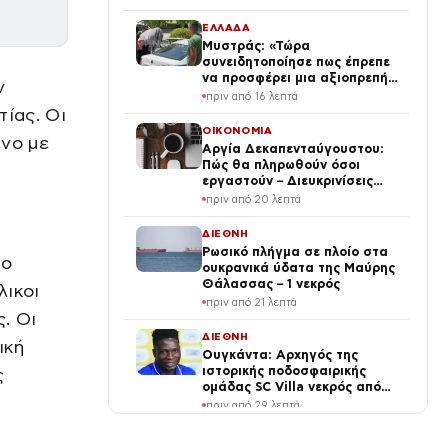
ΕΛΛΑΔΑ
Μυστράς: «Τώρα
συνειδητοποίησε πως έπρεπε
να προσφέρει μια αξιοπρεπή
ν
ταφή στον πατέρα του» λέει ο
πριν από 16 λεπτά
δικηγόρος του 55χρονου
τίας. Οι
ΟΙΚΟΝΟΜΙΑ
ένο με
Αργία Δεκαπενταύγουστου:
Πώς θα πληρωθούν όσοι
εργαστούν – Διευκρινίσεις
ΓΣΕΕ
πριν από 20 λεπτά
ΔΙΕΘΝΗ
Ρωσικό πλήγμα σε πλοίο στα
το
ουκρανικά ύδατα της Μαύρης
Θάλασσας – 1 νεκρός
λικοι
πριν από 21 λεπτά
. Οι
ΔΙΕΘΝΗ
ική
Ουγκάντα: Αρχηγός της
ιστορικής ποδοσφαιρικής
ς
ομάδας SC Villa νεκρός από
άγριο ξυλοδαρμό μετά από
πριν από 29 λεπτά
ληστεία
SPORTS