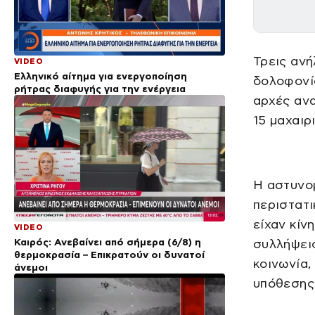
Τρεις αν
VIDEO
Ελληνικό αίτημα για ενεργοποίηση
δολοφονία
ρήτρας διαφυγής για την ενέργεια
αρχές ανα
15 μαχαιρ
Η αστυνομ
περιστατι
είχαν κίν
VIDEO
Καιρός: Ανεβαίνει από σήμερα (6/8) η
συλλήψεις
θερμοκρασία – Επικρατούν οι δυνατοί
κοινωνία,
άνεμοι
υπόθεσης