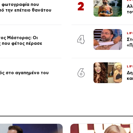
2
ή φωτογραφία που
Αλ
από την επέτειο θανάτου
το
LIF
4
τος Μάστορας: Οι
Στ
ος που φέτος πέρασε
«Π
LIF
6
ός στο αγαπημένο του
Δη
κα