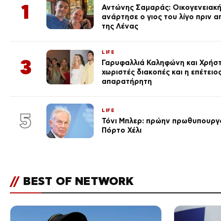
1
Αντώνης Σαμαράς: Οικογενειακ
ανάρτησε ο γιος του λίγο πριν 
της Λένας
LIFE
3
Γαρυφαλλιά Καληφώνη και Χρήσ
χωριστές διακοπές και η επέτει
απαρατήρητη
LIFE
5
Τόνι Μπλερ: πρώην πρωθυπουργ
Πόρτο Χέλι
//
BEST OF NETWORK