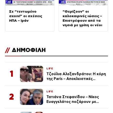
Σε “τεντωμένο
“Θερίζουν” οι
σχοινί” οι σχέσεις
καλοκαιρινές ιώσεις –
ΗΠΑ – Ιράν
Επιστρέφουν από τα
νησιά με γρίπη οι νέοι
//
ΔΗΜΟΦΙΛΗ
LIFE
1
Τζούλια Αλεξανδράτου: Η κόρη
της Paris – Αποκλειστικές
φωτογραφίες
LIFE
2
Τατιάνα Στεφανίδου – Νίκος
Ευαγγελάτος ποζάρουν με
μαγιό σε παραλία στην
Κεφαλονιά