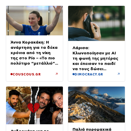
Άννα Κορακάκη: Η
ανάρτηση για τα δέκα
Λάρισα:
χρόνια από τη νίκη
Κλωνοποίησαν με AI
της στο Ρίο – «Το πιο
τη φωνή της μητέρας
πολύτιμο “μετάλλιό”
και έπεισαν το παιδί
μου είναι η κόρη μου»
να τους δώσει
χρήματα και
↗
↗
COUSCOUS.GR
DIMOCRACY.GR
κοσμήματα
Παλιά πυρομαχικά