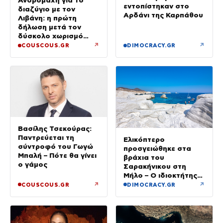
Ανδρομάχη για το
εντοπίστηκαν στο
διαζύγιο με τον
Αρδάνι της Καρπάθου
Λιβάνη: η πρώτη
δήλωση μετά τον
δύσκολο χωρισμό
«Όποιος έχει…»
↗
↗
COUSCOUS.GR
DIMOCRACY.GR
Βασίλης Τσεκούρας:
Παντρεύεται τη
Ελικόπτερο
σύντροφό του Γωγώ
προσγειώθηκε στα
Μπαλή – Πότε θα γίνει
βράχια του
ο γάμος
Σαρακήνικου στη
Μήλο – Ο ιδιοκτήτης
κατέβηκε για μπάνιο
↗
↗
COUSCOUS.GR
DIMOCRACY.GR