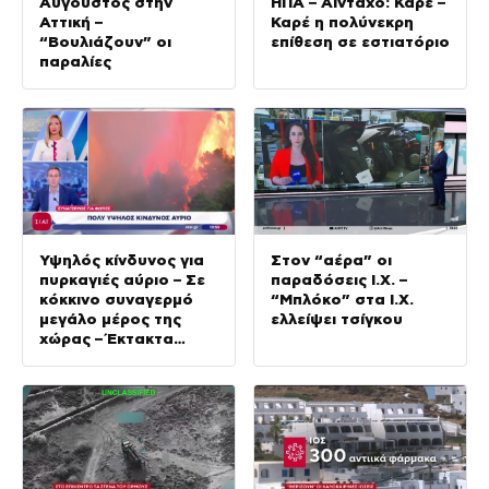
Αύγουστος στην
ΗΠΑ – Άινταχο: Καρέ –
Αττική –
Καρέ η πολύνεκρη
“Βουλιάζουν” οι
επίθεση σε εστιατόριο
παραλίες
Υψηλός κίνδυνος για
Στον “αέρα” οι
πυρκαγιές αύριο – Σε
παραδόσεις Ι.Χ. –
κόκκινο συναγερμό
“Μπλόκο” στα Ι.Χ.
μεγάλο μέρος της
ελλείψει τσίγκου
χώρας – Έκτακτα
μέτρα πρόληψης