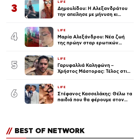
LIFE
3
Δημουλίδου: Η Αλεξανδράτου
την απείλησε με μήνυση κι
εκείνη απαντά – «Δεν σε
αναγνώρισα, όταν κατάλαβα
LIFE
ποια είσαι σοκαρίστικα»
4
Μαρία Αλεξάνδρου: Νέα ζωή
της πρώην σταρ ερωτικών
ταινιών, μητέρα ενός παιδιού με
σύντροφο επιχειρηματία
LIFE
(Φωτογραφίες)
5
Γαρυφαλλιά Καληφώνη –
Χρήστος Μάστορας: Τέλος στις
φήμες χωρισμού, όλη η αλήθεια
για τη σχέση τους
LIFE
6
Στέφανος Κασσελάκης: Θέλω τα
παιδιά που θα φέρουμε στον
κόσμο να… – Αποκάλυψη για την
οικογένεια με τον Τάιλερ
//
BEST OF NETWORK