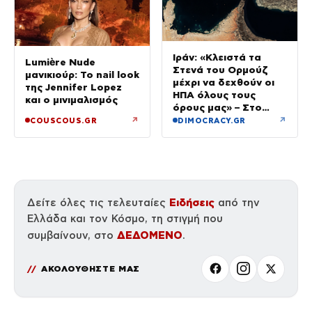
Ιράν: «Κλειστά τα
Lumière Nude
Στενά του Ορμούζ
μανικιούρ: Το nail look
μέχρι να δεχθούν οι
της Jennifer Lopez
ΗΠΑ όλους τους
και ο μινιμαλισμός
όρους μας» – Στο
τραπέζι συμφωνία για
↗
↗
COUSCOUS.GR
DIMOCRACY.GR
το άνοιγμα
Ειδήσεις
Δείτε όλες τις τελευταίες
από την
Ελλάδα και τον Κόσμο, τη στιγμή που
ΔΕΔΟΜΕΝΟ
συμβαίνουν, στο
.
ΑΚΟΛΟΥΘΗΣΤΕ ΜΑΣ