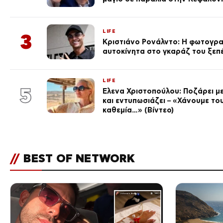
LIFE
3
Κριστιάνο Ρονάλντο: Η φωτογρα
αυτοκίνητα στο γκαράζ του ξεπέρ
LIFE
5
Έλενα Χριστοπούλου: Ποζάρει με
και εντυπωσιάζει – «Χάνουμε του
καθεμία…» (Βίντεο)
//
BEST OF NETWORK