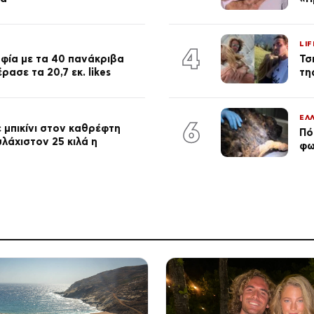
LIF
4
φία με τα 40 πανάκριβα
Τσ
ασε τα 20,7 εκ. likes
τη
ΕΛ
6
 μπικίνι στον καθρέφτη
Πό
λάχιστον 25 κιλά η
φω