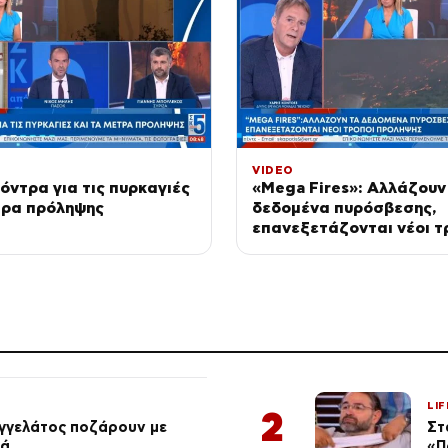
VIDEO
κόντρα για τις πυρκαγιές
«Mega Fires»: Αλλάζουν
τρα πρόληψης
δεδομένα πυρόσβεσης,
επανεξετάζονται νέοι τ
πρόληψης
LIF
2
αγγελάτος ποζάρουν με
Στ
ιά
«Π