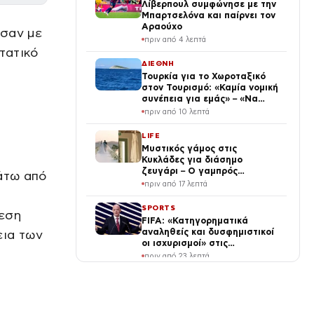
Λίβερπουλ συμφώνησε με την
Μπαρτσελόνα και παίρνει τον
Αραούχο
ησαν με
πριν από 4 λεπτά
τατικό
ΔΙΕΘΝΗ
Τουρκία για το Χωροταξικό
στον Τουρισμό: «Καμία νομική
συνέπεια για εμάς» – «Να
αποφεύγονται μονομερείς
πριν από 10 λεπτά
ενέργειες στο Αιγαίο»
LIFE
Μυστικός γάμος στις
Κυκλάδες για διάσημο
ζευγάρι – Ο γαμπρός
άτω από
ξέσπασε σε κλάματα μόλις
πριν από 17 λεπτά
την είδε νύφη
SPORTS
θεση
FIFA: «Κατηγορηματικά
αναληθείς και δυσφημιστικοί
εια των
οι ισχυρισμοί» στις
καταγγελίες για Ινφαντίνο
πριν από 23 λεπτά
ΟΙΚΟΝΟΜΙΑ
e-ΕΦΚΑ, ΔΥΠΑ: Πληρωμές έως
τις 14 Αυγούστου