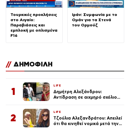
Τουρκικές προκλήσεις
Ιράν: Συμφωνία με το
στο Αιγαίο:
Ομάν για τα Στενά
Παραβιάσεις και
του Ορμούζ
εμπλοκή με οπλισμένα
F16
//
ΔΗΜΟΦΙΛΗ
LIFE
1
Δημήτρη Αλεξάνδρου:
Αντίδραση σε αιχμηρό σχόλιο
για την Τούνη με αφορμή το
μεγάλωμα του Πάρη
LIFE
2
Τζούλια Αλεξανδράτου: Απειλεί
ότι θα κινηθεί νομικά μετά την
ανάρτηση της Δημουλίδου