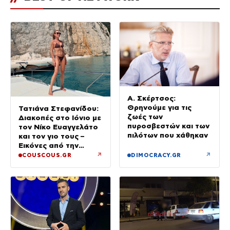
Α. Σκέρτσος:
Θρηνούμε για τις
Τατιάνα Στεφανίδου:
ζωές των
Διακοπές στο Ιόνιο με
πυροσβεστών και των
τον Νίκο Ευαγγελάτο
πιλότων που χάθηκαν
και τον γιο τους –
Εικόνες από την
Κεφαλονιά
↗
↗
COUSCOUS.GR
DIMOCRACY.GR