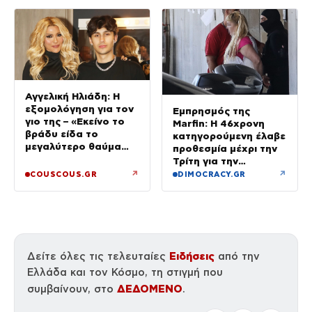
Αύγουστο
Αγγελική Ηλιάδη: Η
εξομολόγηση για τον
Εμπρησμός της
γιο της – «Εκείνο το
Marfin: Η 46χρονη
βράδυ είδα το
κατηγορούμενη έλαβε
μεγαλύτερο θαύμα
προθεσμία μέχρι την
της ζωής μου»
Τρίτη για την
απολογία της
↗
↗
COUSCOUS.GR
DIMOCRACY.GR
Ειδήσεις
Δείτε όλες τις τελευταίες
από την
Ελλάδα και τον Κόσμο, τη στιγμή που
ΔΕΔΟΜΕΝΟ
συμβαίνουν, στο
.