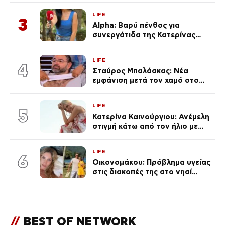
LIFE
3
Alpha: Βαρύ πένθος για
συνεργάτιδα της Κατερίνας
Καινούργιου – «Κουράστηκες
πολύ… Απόψε είσαι στα χέρια
LIFE
του Θεού»
4
Σταύρος Μπαλάσκας: Νέα
εμφάνιση μετά τον χαμό στο
«Πρωινό» (Φωτογραφία)
LIFE
5
Κατερίνα Καινούργιου: Ανέμελη
στιγμή κάτω από τον ήλιο με
τους followers της
(φωτογραφία)
LIFE
6
Οικονομάκου: Πρόβλημα υγείας
στις διακοπές της στο νησί
Μπόρα Μπόρα – «Έσκασε όλη η
κούραση του χειμώνα»
//
BEST OF NETWORK