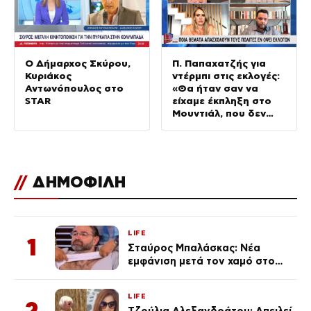
Ο Δήμαρχος Σκύρου,
Π. Παπαχατζής για
Κυριάκος
ντέρμπι στις εκλογές:
Αντωνόπουλος στο
«Θα ήταν σαν να
STAR
είχαμε έκπληξη στο
Μουντιάλ, που δεν
είχαμε»
//
ΔΗΜΟΦΙΛΗ
LIFE
1
Σταύρος Μπαλάσκας: Νέα
εμφάνιση μετά τον χαμό στο
«Πρωινό» (Φωτογραφία)
LIFE
2
Τζούλια Αλεξανδράτου: Απειλεί