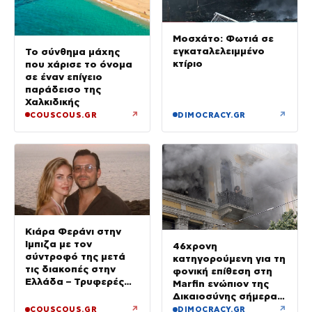
Μοσχάτο: Φωτιά σε
εγκαταλελειμμένο
Το σύνθημα μάχης
κτίριο
που χάρισε το όνομα
σε έναν επίγειο
παράδεισο της
Χαλκιδικής
↗
↗
COUSCOUS.GR
DIMOCRACY.GR
Κιάρα Φεράνι στην
Ίμπιζα με τον
46χρονη
σύντροφό της μετά
κατηγορούμενη για τη
τις διακοπές στην
φονική επίθεση στη
Ελλάδα – Τρυφερές
Marfin ενώπιον της
στιγμές στην παραλία
Δικαιοσύνης σήμερα –
Τα στοιχεία που την
↗
↗
COUSCOUS.GR
DIMOCRACY.GR