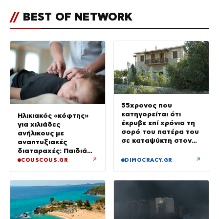
//
BEST OF NETWORK
55χρονος που
κατηγορείται ότι
Ηλικιακός «κόφτης»
έκρυβε επί χρόνια τη
για χιλιάδες
σορό του πατέρα του
ανήλικους με
σε καταψύκτη στον
αναπτυξιακές
ανακριτή – Τα πρώτα
διαταραχές: Παιδιά
του λόγια στους
ενός κατώτερου θεού
↗
↗
COUSCOUS.GR
DIMOCRACY.GR
αστυνομικούς