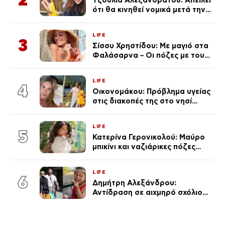
ότι θα κινηθεί νομικά μετά την
ανάρτηση της Δημουλίδου
LIFE
3
Σίσσυ Χρηστίδου: Με μαγιό στα
Φαλάσαρνα – Οι πόζες με τους
διάσημους φίλους της
(φωτογραφίες & βίντεο)
LIFE
4
Οικονομάκου: Πρόβλημα υγείας
στις διακοπές της στο νησί
Μπόρα Μπόρα – «Έσκασε όλη η
κούραση του χειμώνα»
LIFE
5
Κατερίνα Γερονικολού: Μαύρο
μπικίνι και ναζιάρικες πόζες
(φωτογραφίες)
LIFE
6
Δημήτρη Αλεξάνδρου:
Αντίδραση σε αιχμηρό σχόλιο
για την Τούνη με αφορμή το
μεγάλωμα του Πάρη