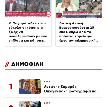
Κ. Ταγαρά: «Δεν είναι
Δυτική Αττική:
εύκολο οι κόποι μια
Ενεργοποιούνται 25
ζωής να
εκατ. ευρώ από το
αναπληρωθούν με ένα
πράσινο ταμείο για
επίδομα και κάποιες
έργα αντιπλημμυρικής
άλλες παροχές»
προστασίας
//
ΔΗΜΟΦΙΛΗ
LIFE
1
Αντώνης Σαμαράς:
Οικογενειακή φωτογραφία που
ανάρτησε ο γιος του λίγο πριν
από την επέτειο θανάτου της
LIFE
Λένας