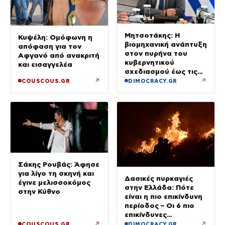
Μητσοτάκης: Η
Κυψέλη: Ομόφωνη η
βιομηχανική ανάπτυξη
απόφαση για τον
στον πυρήνα του
Αφγανό από ανακριτή
κυβερνητικού
και εισαγγελέα
σχεδιασμού έως τις
εκλογές του 2027
↗
↗
COUSCOUS.GR
DIMOCRACY.GR
Σάκης Ρουβάς: Άφησε
για λίγο τη σκηνή και
Δασικές πυρκαγιές
έγινε μελισσοκόμος
στην Ελλάδα: Πότε
στην Κύθνο
είναι η πιο επικίνδυνη
περίοδος – Οι 6 πιο
επικίνδυνες
εβδομάδες
↗
↗
COUSCOUS.GR
DIMOCRACY.GR