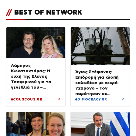
//
BEST OF NETWORK
Λάμπρος
Κωνσταντάρας: Η
Άγιος Στέφανος:
ευχή της Έλενας
Επιδρομή για κλοπή
Τσαγκρινού για τα
καλωδίων με νεκρό
γενέθλιά του –
72χρονο – Τον
Φωτογραφία
παράτησαν σε
αυτοκίνητο οι δύο
↗
↗
COUSCOUS.GR
DIMOCRACY.GR
συνεργοί