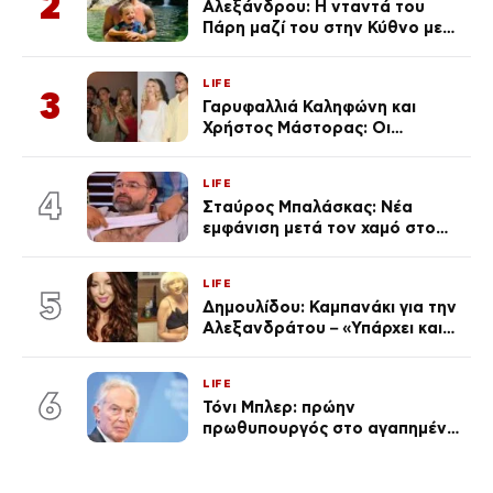
2
Αλεξάνδρου: Η νταντά του
Πάρη μαζί του στην Κύθνο με
τον μικρό και την Ελληνίδου
(Φωτογραφίες)
LIFE
3
Γαρυφαλλιά Καληφώνη και
Χρήστος Μάστορας: Οι
χωριστές διακοπές και η
επέτειος που φέτος πέρασε
LIFE
απαρατήρητη
4
Σταύρος Μπαλάσκας: Νέα
εμφάνιση μετά τον χαμό στο
«Πρωινό» (Φωτογραφία)
LIFE
5
Δημουλίδου: Καμπανάκι για την
Αλεξανδράτου – «Υπάρχει και
ένα μικρό παιδί πίσω που
χρειάζεται τη μάνα του»
LIFE
6
Τόνι Μπλερ: πρώην
πρωθυπουργός στο αγαπημένο
του Πόρτο Χέλι