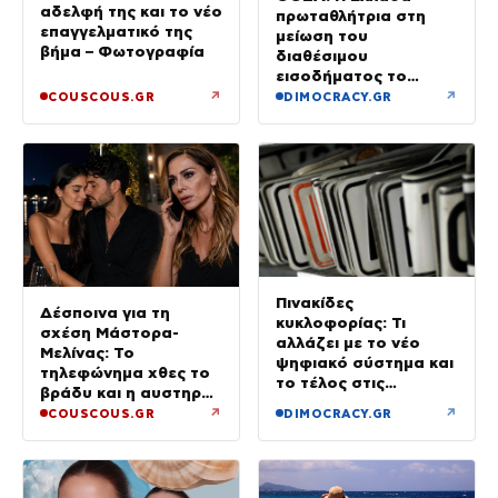
αδελφή της και το νέο
πρωταθλήτρια στη
επαγγελματικό της
μείωση του
βήμα – Φωτογραφία
διαθέσιμου
εισοδήματος το
πρώτο τρίμηνο του
↗
↗
COUSCOUS.GR
DIMOCRACY.GR
2026
Πινακίδες
Δέσποινα για τη
κυκλοφορίας: Τι
σχέση Μάστορα-
αλλάζει με το νέο
Μελίνας: Το
ψηφιακό σύστημα και
τηλεφώνημα χθες το
το τέλος στις
βράδυ και η αυστηρή
καθυστερήσεις
προειδοποίηση
↗
↗
COUSCOUS.GR
DIMOCRACY.GR