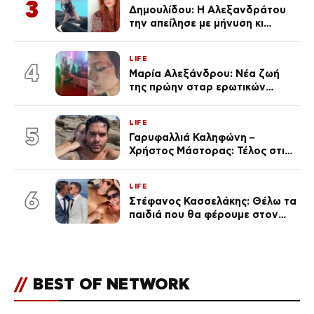
3
Δημουλίδου: Η Αλεξανδράτου
την απείλησε με μήνυση κι
εκείνη απαντά – «Δεν σε
αναγνώρισα, όταν κατάλαβα
LIFE
ποια είσαι σοκαρίστικα»
4
Μαρία Αλεξάνδρου: Νέα ζωή
της πρώην σταρ ερωτικών
ταινιών, μητέρα ενός παιδιού με
σύντροφο επιχειρηματία
LIFE
(Φωτογραφίες)
5
Γαρυφαλλιά Καληφώνη –
Χρήστος Μάστορας: Τέλος στις
φήμες χωρισμού, όλη η αλήθεια
για τη σχέση τους
LIFE
6
Στέφανος Κασσελάκης: Θέλω τα
παιδιά που θα φέρουμε στον
κόσμο να… – Αποκάλυψη για την
οικογένεια με τον Τάιλερ
//
BEST OF NETWORK