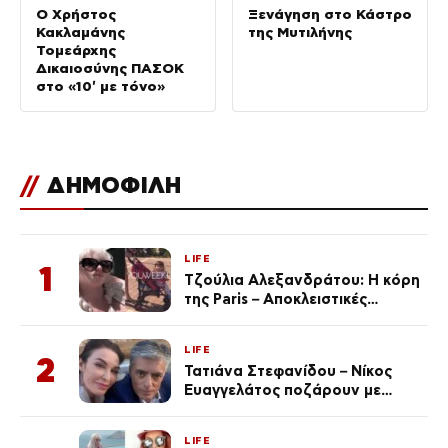
Ο Χρήστος
Ξενάγηση στο Κάστρο
Κακλαμάνης
της Μυτιλήνης
Τομεάρχης
Δικαιοσύνης ΠΑΣΟΚ
στο «10′ με τόνο»
//
ΔΗΜΟΦΙΛΗ
LIFE
1
Τζούλια Αλεξανδράτου: Η κόρη
της Paris – Αποκλειστικές
φωτογραφίες
LIFE
2
Τατιάνα Στεφανίδου – Νίκος
Ευαγγελάτος ποζάρουν με
μαγιό σε παραλία στην
Κεφαλονιά
LIFE