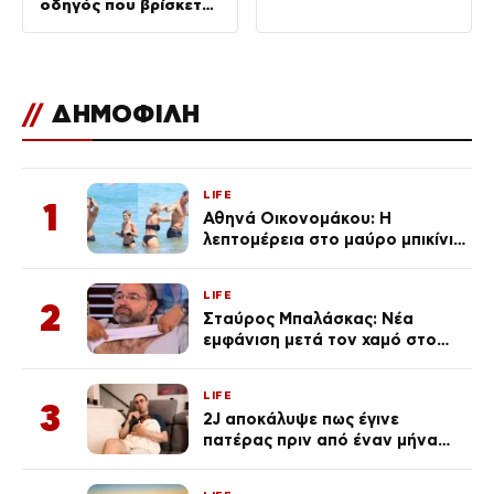
οδηγός που βρίσκεται
στο νοσοκομείο
//
ΔΗΜΟΦΙΛΗ
LIFE
1
Αθηνά Οικονομάκου: Η
λεπτομέρεια στο μαύρο μπικίνι
της που απογείωσε την
εμφάνισή της στη Μύκονο
LIFE
(φωτογραφίες)
2
Σταύρος Μπαλάσκας: Νέα
εμφάνιση μετά τον χαμό στο
«Πρωινό» (Φωτογραφία)
LIFE
3
2J αποκάλυψε πως έγινε
πατέρας πριν από έναν μήνα
(Βίντεο)