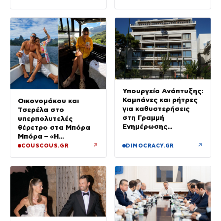
ιστιοπλοϊκό
Υπουργείο Ανάπτυξης:
Καμπάνες και ρήτρες
Οικονομάκου και
για καθυστερήσεις
Τσερέλα στο
στη Γραμμή
υπερπολυτελές
Ενημέρωσης
θέρετρο στα Μπόρα
Επενδυτή
Μπόρα – «Η
μεγαλύτερη
↗
↗
COUSCOUS.GR
DIMOCRACY.GR
πολυτέλεια…» (Video)