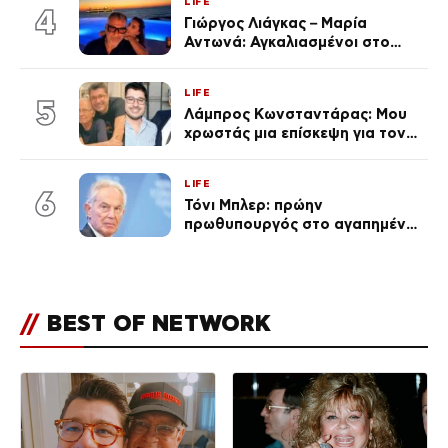
LIFE
4
Γιώργος Λιάγκας – Μαρία
Αντωνά: Αγκαλιασμένοι στο
Αιγαίο στο ηλιοβασίλεμα
(Βίντεο)
LIFE
5
Λάμπρος Κωνσταντάρας: Μου
χρωστάς μια επίσκεψη για τον
πατέρα του (Βίντεο)
LIFE
6
Τόνι Μπλερ: πρώην
πρωθυπουργός στο αγαπημένο
του Πόρτο Χέλι
//
BEST OF NETWORK