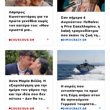
Λάμπρος
Κωνσταντάρας για τα
Σαν σήμερα 6
πρώτα γενέθλια χωρίς
Αυγούστου: Πεθαίνει
τον πατέρα του: «Μου
η Ρίτα Σακελλαρίου, η
χρωστά μια
λαϊκή τραγουδίστρια
επίσκεψη»
που έκανε τη ζωή της
τραγούδι
↗
↗
COUSCOUS.GR
DIMOCRACY.GR
Άννα Μαρία Βέλλη: Η
εξομολόγηση για την
Η σορός που
ημέρα του γάμου της
εντοπίστηκε το πρωί
και την ιδέα που δεν
στη Σύμη ανήκει στον
πέτυχε – Δεν θα το
8ο αγνοούμενο
ξαναέκανα
Γερμανό τουρίστα
που επέβαινε σε
↗
↗
COUSCOUS.GR
DIMOCRACY.GR