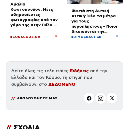
Αμαλία
Κωστοπούλου: Νέες
Φωτιά στη Δυτική
αδημοσίευτες
Αττική: Όλα τα μέτρα
φωτογραφίες από τον
για τους
γάμο της στην Πύλο –
πυρόπληκτους – Ποιοι
Χορεύαμε μέχρι να
δικαιούνται την
ανατείλει ο ήλιος
προσωρινή οικονομική
↗
↗
COUSCOUS.GR
DIMOCRACY.GR
ενίσχυση
Ειδήσεις
Δείτε όλες τις τελευταίες
από την
Ελλάδα και τον Κόσμο, τη στιγμή που
ΔΕΔΟΜΕΝΟ
συμβαίνουν, στο
.
ΑΚΟΛΟΥΘΗΣΤΕ ΜΑΣ
//
ΣΧΟΛΙΑ