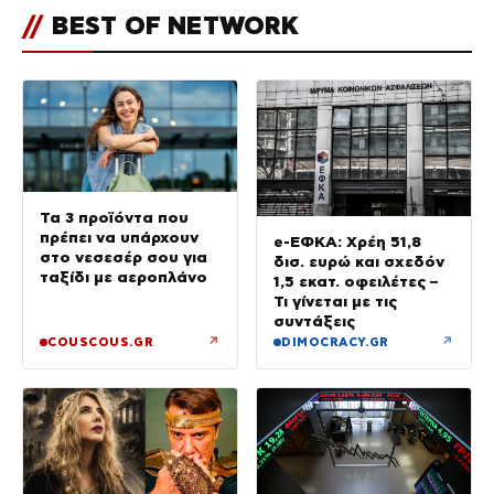
//
BEST OF NETWORK
Τα 3 προϊόντα που
πρέπει να υπάρχουν
e-ΕΦΚΑ: Χρέη 51,8
στο νεσεσέρ σου για
δισ. ευρώ και σχεδόν
ταξίδι με αεροπλάνο
1,5 εκατ. οφειλέτες –
Τι γίνεται με τις
συντάξεις
↗
↗
COUSCOUS.GR
DIMOCRACY.GR