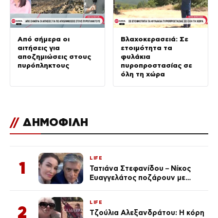
Από σήμερα οι
Βλαχοκερασειά: Σε
αιτήσεις για
ετοιμότητα τα
αποζημιώσεις στους
φυλάκια
πυρόπληκτους
πυροπροστασίας σε
όλη τη χώρα
//
ΔΗΜΟΦΙΛΗ
LIFE
1
Τατιάνα Στεφανίδου – Νίκος
Ευαγγελάτος ποζάρουν με
μαγιό σε παραλία στην
Κεφαλονιά
LIFE
2
Τζούλια Αλεξανδράτου: Η κόρη