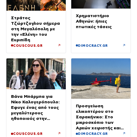
Χρηματιστήριο
Στράτος
Αθηνών: ήπιες
Τζώρτζογλου σήμερα
πτωτικές τάσεις
στη Μεγαλόπολη με
την «Ελένη» του
Ευριπίδη
↗
↗
COUSCOUS.GR
DIMOCRACY.GR
Βάνα Μπάρμπα για
Νίκο Καλογερόπουλο:
Προσγείωση
Έφυγε ένας από τους
ελικοπτέρου στο
μεγαλύτερους
Σαρακήνικο: Στο
ηθοποιούς στην
μικροσκόπιο των
πατρίδα μας – Είχε
Αρχών χειριστής και
υποτιμηθεί πολύ
ιδιοκτήτης
↗
↗
COUSCOUS.GR
DIMOCRACY.GR