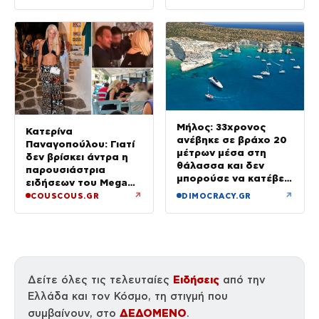
Μήλος: 33χρονος
Κατερίνα
ανέβηκε σε βράχο 20
Παναγοπούλου: Γιατί
μέτρων μέσα στη
δεν βρίσκει άντρα η
θάλασσα και δεν
παρουσιάστρια
μπορούσε να κατέβει
ειδήσεων του Mega
– Επιχείρηση
μετά τον Ντέμη
↗
↗
COUSCOUS.GR
DIMOCRACY.GR
διάσωσης
(φωτογραφίες από τη
Μύκονο)
Ειδήσεις
Δείτε όλες τις τελευταίες
από την
Ελλάδα και τον Κόσμο, τη στιγμή που
ΔΕΔΟΜΕΝΟ
συμβαίνουν, στο
.