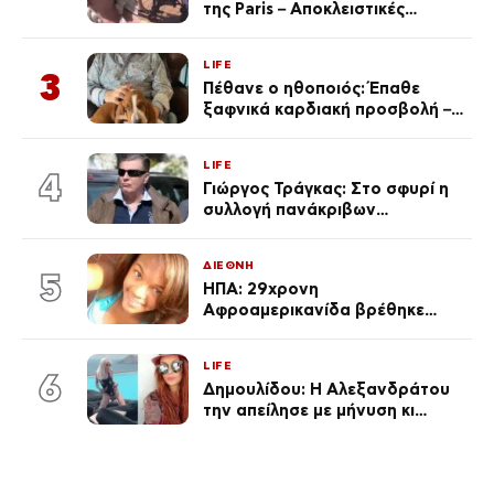
της Paris – Αποκλειστικές
φωτογραφίες
LIFE
3
Πέθανε ο ηθοποιός: Έπαθε
ξαφνικά καρδιακή προσβολή – Η
ανακοίνωση της συζύγου του
LIFE
4
Γιώργος Τράγκας: Στο σφυρί η
συλλογή πανάκριβων
αυτοκινήτων του – Ζαλίζουν τα
ποσά
ΔΙΕΘΝΗ
5
ΗΠΑ: 29χρονη
Αφροαμερικανίδα βρέθηκε
απαγχονισμένη σε δέντρο στον
Μισισιπή
LIFE
6
Δημουλίδου: Η Αλεξανδράτου
την απείλησε με μήνυση κι
εκείνη απαντά – «Δεν σε
αναγνώρισα, όταν κατάλαβα
ποια είσαι σοκαρίστικα»