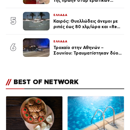
της πρώην σταρ ερωτικών
ταινιών, μητέρα ενός παιδιού με
σύντροφο επιχειρηματία
ΕΛΛΑΔΑ
(Φωτογραφίες)
5
Καιρός: Θυελλώδεις άνεμοι με
ριπές έως 80 χλμ/ώρα και «Red
Code» σε 6 περιοχές για
κίνδυνο πυρκαγιάς
ΕΛΛΑΔΑ
6
Τροχαίο στην Αθηνών –
Σουνίου: Τραυματίστηκαν δύο
αστυνομικοί
//
BEST OF NETWORK