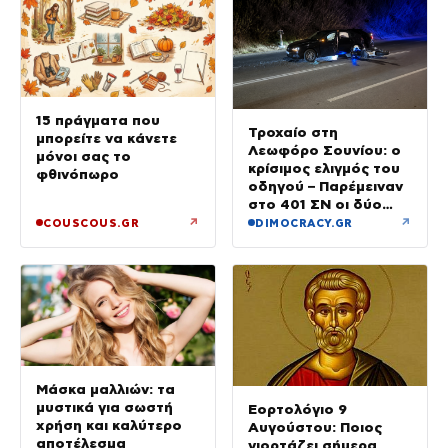
15 πράγματα που
Τροχαίο στη
μπορείτε να κάνετε
Λεωφόρο Σουνίου: ο
μόνοι σας το
κρίσιμος ελιγμός του
φθινόπωρο
οδηγού – Παρέμειναν
στο 401 ΣΝ οι δύο
αστυνομικοί
↗
↗
COUSCOUS.GR
DIMOCRACY.GR
Μάσκα μαλλιών: τα
μυστικά για σωστή
Εορτολόγιο 9
χρήση και καλύτερο
Αυγούστου: Ποιος
αποτέλεσμα
γιορτάζει σήμερα