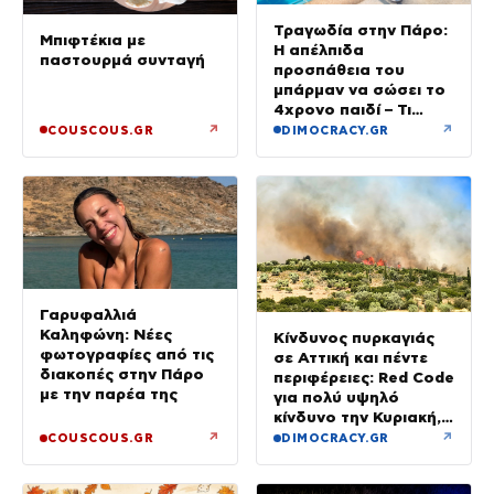
Τραγωδία στην Πάρο:
Μπιφτέκια με
Η απέλπιδα
παστουρμά συνταγή
προσπάθεια του
μπάρμαν να σώσει το
4χρονο παιδί – Τι
ερευνούν οι αρχές
↗
↗
COUSCOUS.GR
DIMOCRACY.GR
Γαρυφαλλιά
Καληφώνη: Νέες
Κίνδυνος πυρκαγιάς
φωτογραφίες από τις
σε Αττική και πέντε
διακοπές στην Πάρο
περιφέρειες: Red Code
με την παρέα της
για πολύ υψηλό
κίνδυνο την Κυριακή,
με μελτέμια έως 8
↗
↗
COUSCOUS.GR
DIMOCRACY.GR
μποφόρ