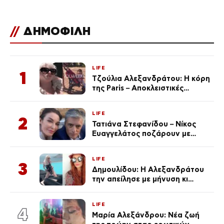
//
ΔΗΜΟΦΙΛΗ
LIFE
1
Τζούλια Αλεξανδράτου: Η κόρη
της Paris – Αποκλειστικές
φωτογραφίες
LIFE
2
Τατιάνα Στεφανίδου – Νίκος
Ευαγγελάτος ποζάρουν με
μαγιό σε παραλία στην
Κεφαλονιά
LIFE
3
Δημουλίδου: Η Αλεξανδράτου
την απείλησε με μήνυση κι
εκείνη απαντά – «Δεν σε
αναγνώρισα, όταν κατάλαβα
LIFE
ποια είσαι σοκαρίστικα»
4
Μαρία Αλεξάνδρου: Νέα ζωή