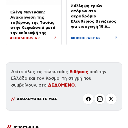
Σύλληψη τριών
ατόμων στο
Ελένη Μενεγάκη:
αεροδρόμιο
Ανακοίνωση της
Ελευθέριος Βενιζέλος
ταβέρνας της Τασίας
για εισαγωγή 18,6
στην Κεφαλονιά μετά
κιλών υδροπονικής
την επίσκεψή της
κάνναβης σε
↗
↗
COUSCOUS.GR
DIMOCRACY.GR
αποσκευές
Ειδήσεις
Δείτε όλες τις τελευταίες
από την
Ελλάδα και τον Κόσμο, τη στιγμή που
ΔΕΔΟΜΕΝΟ
συμβαίνουν, στο
.
ΑΚΟΛΟΥΘΗΣΤΕ ΜΑΣ