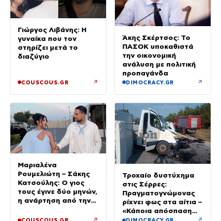
Γιώργος Λιβάνης: Η
Άκης Σκέρτσος: Το
γυναίκα που τον
ΠΑΣΟΚ υποκαθιστά
στηρίζει μετά το
την οικονομική
διαζύγιο
ανάλυση με πολιτική
προπαγάνδα
↗
↗
COUSCOUS.GR
DIMOCRACY.GR
Μαριαλένα
Ρουμελιώτη – Σάκης
Τροχαίο δυστύχημα
Κατσούλης: Ο γιος
στις Σέρρες:
τους έγινε δύο μηνών,
Πραγματογνώμονας
η ανάρτηση από την
ρίχνει φως στα αίτια –
παραλία
«Κάποια απόσπαση
προσοχής, ίσως
↗
↗
COUSCOUS.GR
DIMOCRACY.GR