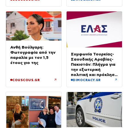
μίλησε στο κινητό»
Ανθή Βούλγαρη:
Φωτογραφία από την
Συμφωνία Τουρκίας-
παραλία με τον 1,5
Σαουδικής Αραβίας-
έτους γιο της
Πακιστάν: Πλήγμα για
την εξωτερική
πολιτική και πρόκληση
για την Αθήνα, λέει η
↗
↗
COUSCOUS.GR
DIMOCRACY.GR
ΕΛΑΣ