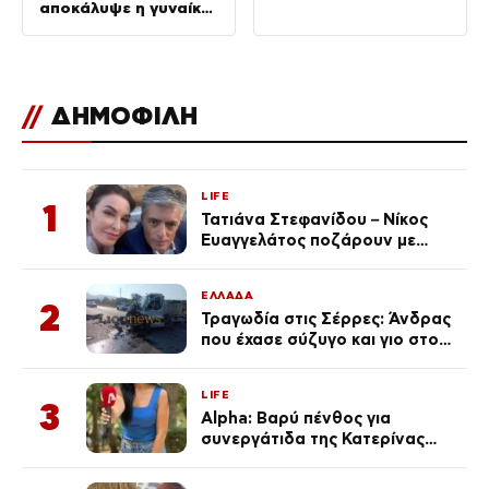
αποκάλυψε η γυναίκα
του
//
ΔΗΜΟΦΙΛΗ
LIFE
1
Τατιάνα Στεφανίδου – Νίκος
Ευαγγελάτος ποζάρουν με
μαγιό σε παραλία στην
Κεφαλονιά
ΕΛΛΑΔΑ
2
Τραγωδία στις Σέρρες: Άνδρας
που έχασε σύζυγο και γιο στο
τροχαίο λέει «Τα έχασα όλα, κάτι
με τράβαγε στην καρδιά μου»
LIFE
3
Alpha: Βαρύ πένθος για
συνεργάτιδα της Κατερίνας
Καινούργιου – «Κουράστηκες
πολύ… Απόψε είσαι στα χέρια