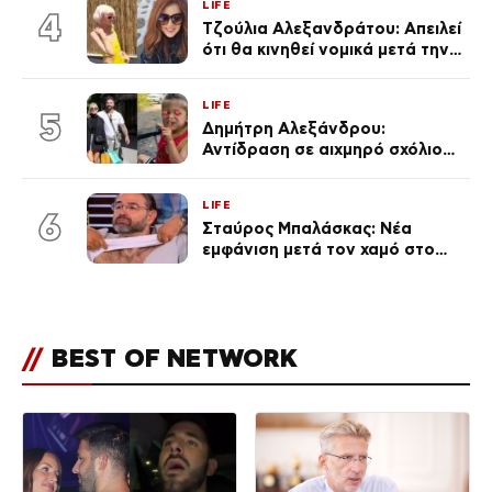
LIFE
του Θεού»
4
Τζούλια Αλεξανδράτου: Απειλεί
ότι θα κινηθεί νομικά μετά την
ανάρτηση της Δημουλίδου
LIFE
5
Δημήτρη Αλεξάνδρου:
Αντίδραση σε αιχμηρό σχόλιο
για την Τούνη με αφορμή το
μεγάλωμα του Πάρη
LIFE
6
Σταύρος Μπαλάσκας: Νέα
εμφάνιση μετά τον χαμό στο
«Πρωινό» (Φωτογραφία)
//
BEST OF NETWORK