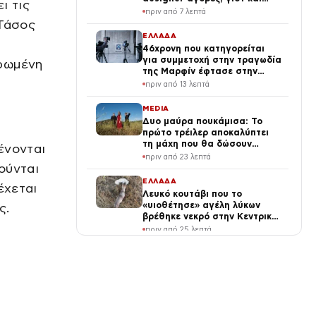
ι τις
κατακόκκινο μπικίνι
πριν από 7 λεπτά
(φωτογραφίες)
 Τάσος
ΕΛΛΑΔΑ
46χρονη που κατηγορείται
για συμμετοχή στην τραγωδία
ηρωμένη
της Μαρφίν έφτασε στην
Ελλάδα – Θα μεταφερθεί στη
πριν από 13 λεπτά
ΓΑΔΑ
MEDIA
Δυο μαύρα πουκάμισα: Το
πρώτο τρέιλερ αποκαλύπτει
τη μάχη που θα δώσουν
ένονται
Μπισμπίκης- Μυριαγκός
πριν από 23 λεπτά
ούνται
ΕΛΛΑΔΑ
έχεται
Λευκό κουτάβι που το
«υιοθέτησε» αγέλη λύκων
ς.
βρέθηκε νεκρό στην Κεντρική
Μακεδονία
πριν από 25 λεπτά
SPORTS
ΠΑΟΚ – Άντερλεχτ 0-1:
Ηττήθηκαν στην Τούμπα και
θα ψάξουν την ανατροπή στο
Βέλγιο
πριν από 28 λεπτά