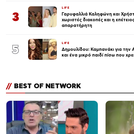
LIFE
3
Γαρυφαλλιά Καληφώνη και Χρήσ
χωριστές διακοπές και η επέτει
απαρατήρητη
LIFE
5
Δημουλίδου: Καμπανάκι για την 
και ένα μικρό παιδί πίσω που χρ
//
BEST OF NETWORK