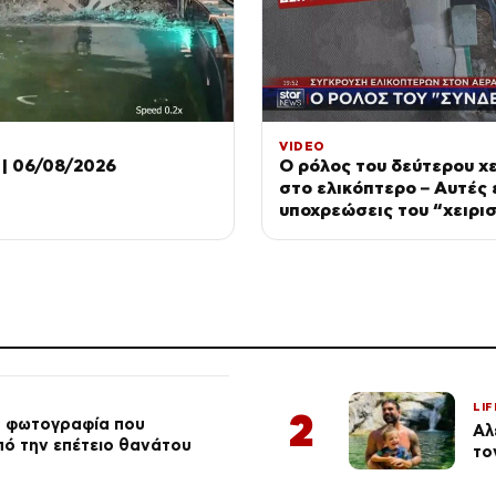
VIDEO
| 06/08/2026
Ο ρόλος του δεύτερου χε
στο ελικόπτερο – Αυτές ε
υποχρεώσεις του “χειρι
LIF
2
ή φωτογραφία που
Αλ
από την επέτειο θανάτου
το