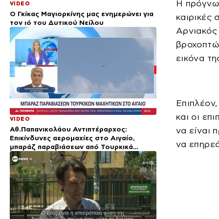
Η πρόγνωσ
VIDEO
Ο Γκίκας Μαγιορκίνης μας ενημερώνει για
καιρικές 
τον ιό του Δυτικού Νείλου
Αρνιακός 
βροχοπτώ
εικόνα τη
Επιπλέον,
και οι επ
VIDEO
Αθ.Παπανικολάου Αντιπτέραρχος:
να είναι 
Επικίνδυνες αερομαχίες στο Αιγαίο,
να επηρεά
μπαράζ παραβιάσεων από Τουρκικά
μαχητικά