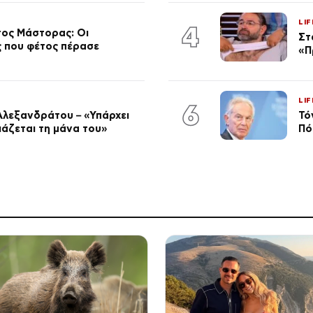
LIF
4
τος Μάστορας: Οι
Στ
ος που φέτος πέρασε
«Π
LIF
6
Αλεξανδράτου – «Υπάρχει
Τό
ειάζεται τη μάνα του»
Πό