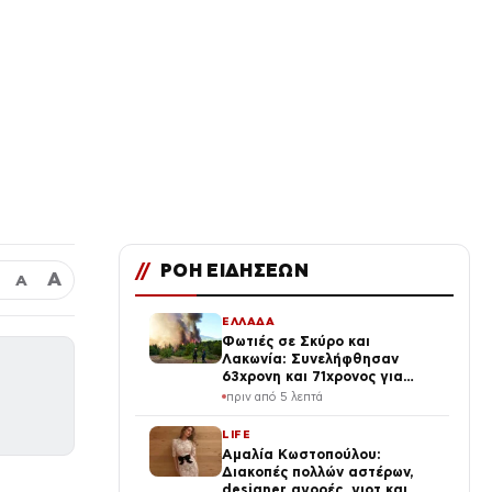
//
ΡΟΗ ΕΙΔΗΣΕΩΝ
Α
Α
ΕΛΛΑΔΑ
Φωτιές σε Σκύρο και
Λακωνία: Συνελήφθησαν
63χρονη και 71χρονος για
εμπρησμό από αμέλεια
πριν από 5 λεπτά
LIFE
Αμαλία Κωστοπούλου:
Διακοπές πολλών αστέρων,
designer αγορές, γιοτ και